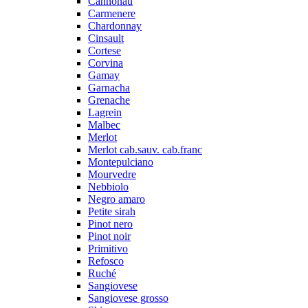
Cannonau
Carmenere
Chardonnay
Cinsault
Cortese
Corvina
Gamay
Garnacha
Grenache
Lagrein
Malbec
Merlot
Merlot cab.sauv. cab.franc
Montepulciano
Mourvedre
Nebbiolo
Negro amaro
Petite sirah
Pinot nero
Pinot noir
Primitivo
Refosco
Ruché
Sangiovese
Sangiovese grosso