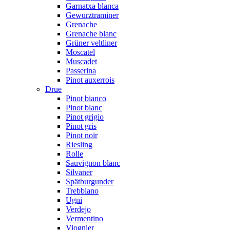
Garnatxa blanca
Gewurztraminer
Grenache
Grenache blanc
Grüner veltliner
Moscatel
Muscadet
Passerina
Pinot auxerrois
Drue
Pinot bianco
Pinot blanc
Pinot grigio
Pinot gris
Pinot noir
Riesling
Rolle
Sauvignon blanc
Silvaner
Spätburgunder
Trebbiano
Ugni
Verdejo
Vermentino
Viognier