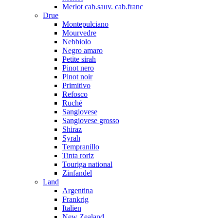
Merlot cab.sauv. cab.franc
Drue
Montepulciano
Mourvedre
Nebbiolo
Negro amaro
Petite sirah
Pinot nero
Pinot noir
Primitivo
Refosco
Ruché
Sangiovese
Sangiovese grosso
Shiraz
Syrah
Tempranillo
Tinta roriz
Touriga national
Zinfandel
Land
Argentina
Frankrig
Italien
New Zealand