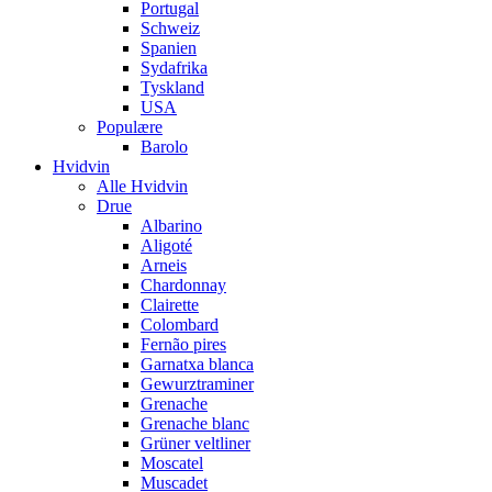
Portugal
Schweiz
Spanien
Sydafrika
Tyskland
USA
Populære
Barolo
Hvidvin
Alle Hvidvin
Drue
Albarino
Aligoté
Arneis
Chardonnay
Clairette
Colombard
Fernão pires
Garnatxa blanca
Gewurztraminer
Grenache
Grenache blanc
Grüner veltliner
Moscatel
Muscadet