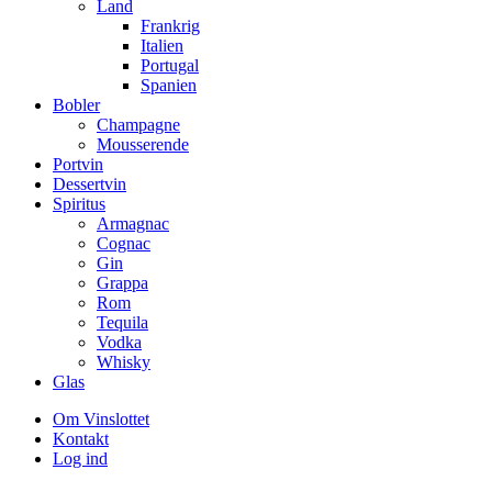
Land
Frankrig
Italien
Portugal
Spanien
Bobler
Champagne
Mousserende
Portvin
Dessertvin
Spiritus
Armagnac
Cognac
Gin
Grappa
Rom
Tequila
Vodka
Whisky
Glas
Om Vinslottet
Kontakt
Log ind