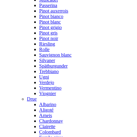
Passerina
Pinot auxerrois
Pinot bianco
Pinot blanc
Pinot grigio
Pinot gris
Pinot noir
Riesling
Rolle
Sauvignon blanc
Silvaner
Spätburgunder
Trebbiano
Ugni
Verdejo
Vermentino
Viognier
Drue
Albarino
Aligoté
Arneis
Chardonnay
Clairette
Colombard