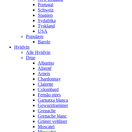
Portugal
Schweiz
Spanien
Sydafrika
Tyskland
USA
Populære
Barolo
Hvidvin
Alle Hvidvin
Drue
Albarino
Aligoté
Arneis
Chardonnay
Clairette
Colombard
Fernão pires
Garnatxa blanca
Gewurztraminer
Grenache
Grenache blanc
Grüner veltliner
Moscatel
Muscadet