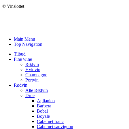
© Vinslottet
Main Menu
Top Navigation
Tilbud
Fine wine
Rødvin
Hvidvin
Champagne
Portvin
Rødvin
Alle Rødvin
Drue
Aglianico
Barbera
Bobal
Boyale
Cabernet franc
Cabernet sauvignon