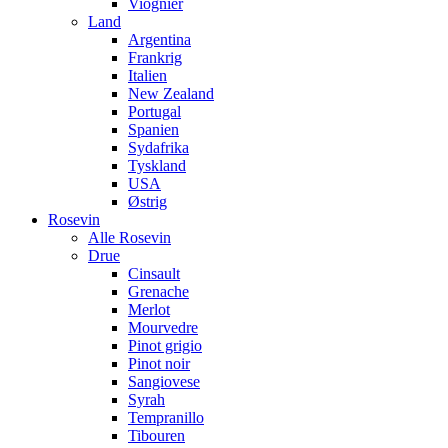
Viognier
Land
Argentina
Frankrig
Italien
New Zealand
Portugal
Spanien
Sydafrika
Tyskland
USA
Østrig
Rosevin
Alle Rosevin
Drue
Cinsault
Grenache
Merlot
Mourvedre
Pinot grigio
Pinot noir
Sangiovese
Syrah
Tempranillo
Tibouren