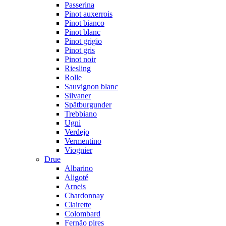
Passerina
Pinot auxerrois
Pinot bianco
Pinot blanc
Pinot grigio
Pinot gris
Pinot noir
Riesling
Rolle
Sauvignon blanc
Silvaner
Spätburgunder
Trebbiano
Ugni
Verdejo
Vermentino
Viognier
Drue
Albarino
Aligoté
Arneis
Chardonnay
Clairette
Colombard
Fernão pires