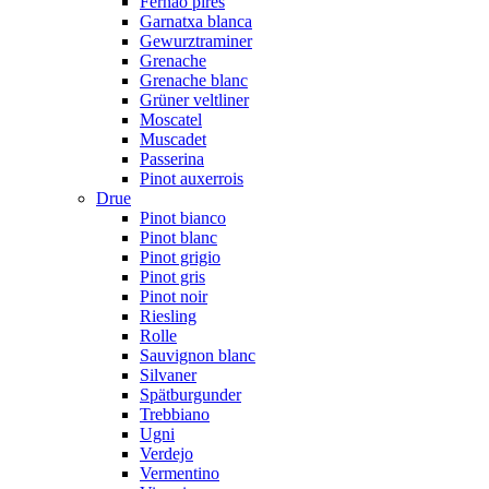
Fernão pires
Garnatxa blanca
Gewurztraminer
Grenache
Grenache blanc
Grüner veltliner
Moscatel
Muscadet
Passerina
Pinot auxerrois
Drue
Pinot bianco
Pinot blanc
Pinot grigio
Pinot gris
Pinot noir
Riesling
Rolle
Sauvignon blanc
Silvaner
Spätburgunder
Trebbiano
Ugni
Verdejo
Vermentino