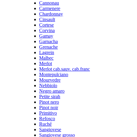
Cannonau
Carmenere
Chardonnay
Cinsault
Cortese
Corvina
Gamay
Garnacha
Grenache
Lagrein
Malbec
Merlot
Merlot cab.sauv. cab.franc
Montepulciano
Mourvedre
Nebbiolo
Negro amaro
Petite sirah
Pinot nero
Pinot noir
Primitivo
Refosco
Ruché
Sangiovese
Sangiovese grosso