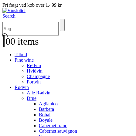
Fri fragt ved køb over 1.499 kr.
Search
0
0 items
Tilbud
Fine wine
Rødvin
Hvidvin
Champagne
Portvin
Rødvin
Alle Rødvin
Drue
Aglianico
Barbera
Bobal
Boyale
Cabernet franc
Cabernet sauvignon