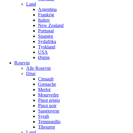
Land
Argentina
Frankrig
Italien
New Zealand
Portugal
Spanien
Sydafrika
Tyskland
USA
Østrig
Rosevin
Alle Rosevin
Drue
Cinsault
Grenache
Merlot
Mourvedre
Pinot grigio
Pinot noir
Sangiovese
Syrah
Tempranillo
Tibouren
Land