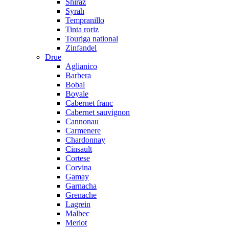
Shiraz
Syrah
Tempranillo
Tinta roriz
Touriga national
Zinfandel
Drue
Aglianico
Barbera
Bobal
Boyale
Cabernet franc
Cabernet sauvignon
Cannonau
Carmenere
Chardonnay
Cinsault
Cortese
Corvina
Gamay
Garnacha
Grenache
Lagrein
Malbec
Merlot