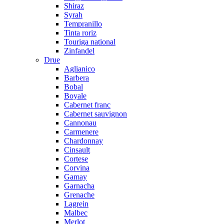
Shiraz
Syrah
Tempranillo
Tinta roriz
Touriga national
Zinfandel
Drue
Aglianico
Barbera
Bobal
Boyale
Cabernet franc
Cabernet sauvignon
Cannonau
Carmenere
Chardonnay
Cinsault
Cortese
Corvina
Gamay
Garnacha
Grenache
Lagrein
Malbec
Merlot