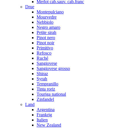
Merlot cab.sauv. cab.franc
Drue
Montepulciano
Mourvedre
Nebbiolo
Negro amaro
Petite sirah
Pinot nero
Pinot noir
Primitivo
Refosco
Ruché
Sangiovese
Sangiovese grosso
Shiraz
Syrah
Tempranillo
Tinta roriz
Touriga national
Zinfandel
Land
Argentina
Frankrig
Italien
New Zealand