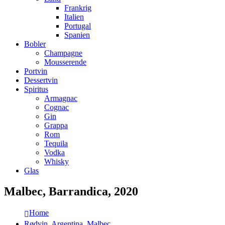
Frankrig
Italien
Portugal
Spanien
Bobler
Champagne
Mousserende
Portvin
Dessertvin
Spiritus
Armagnac
Cognac
Gin
Grappa
Rom
Tequila
Vodka
Whisky
Glas
Malbec, Barrandica, 2020
Home
Rødvin
,
Argentina
,
Malbec