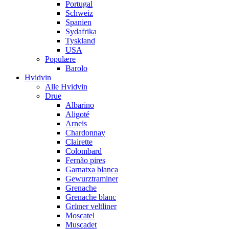
Portugal
Schweiz
Spanien
Sydafrika
Tyskland
USA
Populære
Barolo
Hvidvin
Alle Hvidvin
Drue
Albarino
Aligoté
Arneis
Chardonnay
Clairette
Colombard
Fernão pires
Garnatxa blanca
Gewurztraminer
Grenache
Grenache blanc
Grüner veltliner
Moscatel
Muscadet