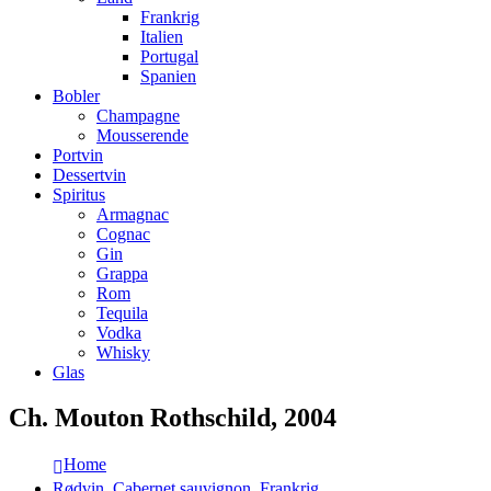
Frankrig
Italien
Portugal
Spanien
Bobler
Champagne
Mousserende
Portvin
Dessertvin
Spiritus
Armagnac
Cognac
Gin
Grappa
Rom
Tequila
Vodka
Whisky
Glas
Ch. Mouton Rothschild, 2004
Home
Rødvin
,
Cabernet sauvignon
,
Frankrig