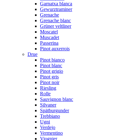
Garnatxa blanca
Gewurztraminer
Grenache
Grenache blanc
Grüner veltliner
Moscatel
Muscadet
Passerina
Pinot auxerrois
Drue
Pinot bianco
Pinot blanc
Pinot grigio
Pinot gris
Pinot noir
Riesling
Rolle
Sauvignon blanc
Silvaner
Spätburgunder
Trebbiano
Ugni
Verdejo
Vermentino
Viognier