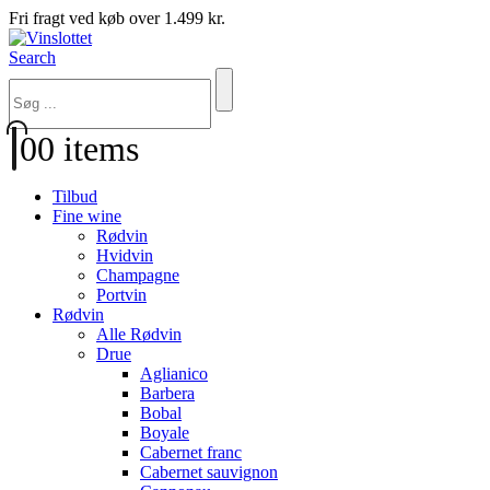
Fri fragt ved køb over 1.499 kr.
Search
0
0 items
Tilbud
Fine wine
Rødvin
Hvidvin
Champagne
Portvin
Rødvin
Alle Rødvin
Drue
Aglianico
Barbera
Bobal
Boyale
Cabernet franc
Cabernet sauvignon