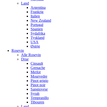
Land
Argentina
Frankrig
Italien
New Zealand
Portugal
Spanien
Sydafrika
Tyskland
USA
Østrig
Rosevin
Alle Rosevin
Drue
Cinsault
Grenache
Merlot
Mourvedre
Pinot grigio
Pinot noir
Sangiovese
Syrah
Tempranillo
Tibouren
Land