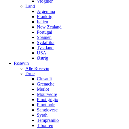
Viognier
Land
Argentina
Frankrig
Italien
New Zealand
Portugal
Spanien
Sydafrika
Tyskland
USA
Østrig
Rosevin
Alle Rosevin
Drue
Cinsault
Grenache
Merlot
Mourvedre
Pinot grigio
Pinot noir
Sangiovese
Syrah
Tempranillo
Tibouren