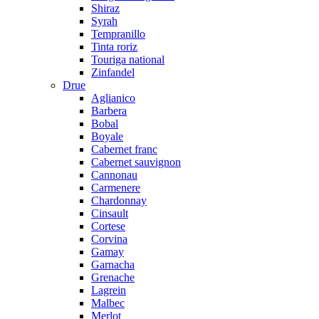
Shiraz
Syrah
Tempranillo
Tinta roriz
Touriga national
Zinfandel
Drue
Aglianico
Barbera
Bobal
Boyale
Cabernet franc
Cabernet sauvignon
Cannonau
Carmenere
Chardonnay
Cinsault
Cortese
Corvina
Gamay
Garnacha
Grenache
Lagrein
Malbec
Merlot