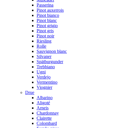
Passerina
Pinot auxerrois
Pinot bianco
Pinot blanc
Pinot grigio
Pinot gris
Pinot noir
Riesling
Rolle
Sauvignon blanc
Silvaner
Spätburgunder
Trebbiano
Ugni
Verdejo
Vermentino
Viognier
Drue
Albarino
Aligoté
Arneis
Chardonnay
Clairette
Colombard