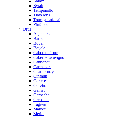
Shiraz
Syrah
Tempranillo
Tinta roriz
Touriga national
Zinfandel
Drue
Aglianico
Barbera
Bobal
Boyale
Cabernet franc
Cabernet sauvignon
Cannonau
Carmenere
Chardonnay
Cinsault
Cortese
Corvina
Gamay
Garnacha
Grenache
Lagrein
Malbec
Merlot