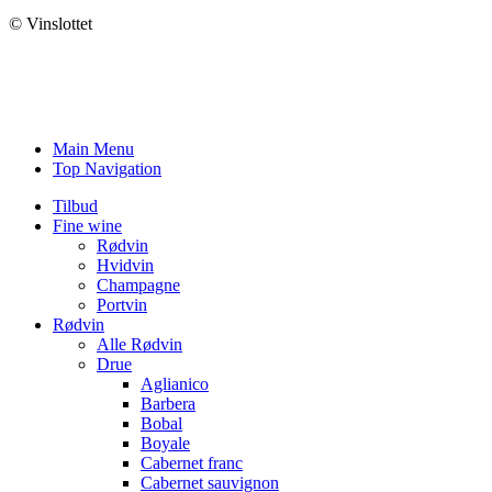
© Vinslottet
Main Menu
Top Navigation
Tilbud
Fine wine
Rødvin
Hvidvin
Champagne
Portvin
Rødvin
Alle Rødvin
Drue
Aglianico
Barbera
Bobal
Boyale
Cabernet franc
Cabernet sauvignon