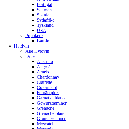
Portugal
Schweiz
Spanien
Sydafrika
Tyskland
USA
Populære
Barolo
Hvidvin
Alle Hvidvin
Drue
Albarino
Aligoté
Arneis
Chardonnay
Clairette
Colombard
Fernão pires
Garnatxa blanca
Gewurztraminer
Grenache
Grenache blanc
Grüner veltliner
Moscatel
Muscadet