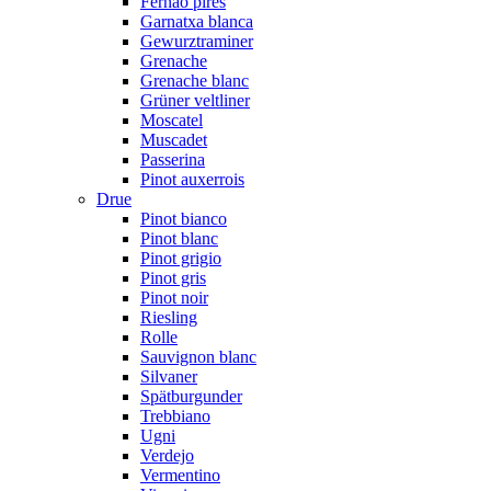
Fernão pires
Garnatxa blanca
Gewurztraminer
Grenache
Grenache blanc
Grüner veltliner
Moscatel
Muscadet
Passerina
Pinot auxerrois
Drue
Pinot bianco
Pinot blanc
Pinot grigio
Pinot gris
Pinot noir
Riesling
Rolle
Sauvignon blanc
Silvaner
Spätburgunder
Trebbiano
Ugni
Verdejo
Vermentino