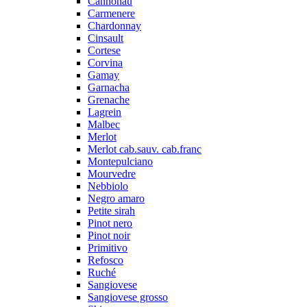
Cannonau
Carmenere
Chardonnay
Cinsault
Cortese
Corvina
Gamay
Garnacha
Grenache
Lagrein
Malbec
Merlot
Merlot cab.sauv. cab.franc
Montepulciano
Mourvedre
Nebbiolo
Negro amaro
Petite sirah
Pinot nero
Pinot noir
Primitivo
Refosco
Ruché
Sangiovese
Sangiovese grosso