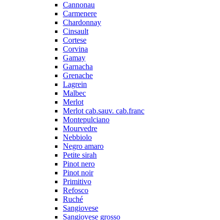
Cannonau
Carmenere
Chardonnay
Cinsault
Cortese
Corvina
Gamay
Garnacha
Grenache
Lagrein
Malbec
Merlot
Merlot cab.sauv. cab.franc
Montepulciano
Mourvedre
Nebbiolo
Negro amaro
Petite sirah
Pinot nero
Pinot noir
Primitivo
Refosco
Ruché
Sangiovese
Sangiovese grosso