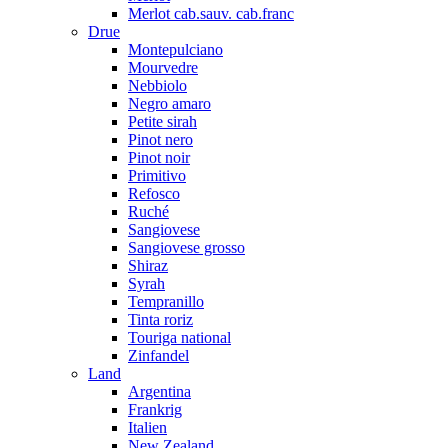
Merlot cab.sauv. cab.franc
Drue
Montepulciano
Mourvedre
Nebbiolo
Negro amaro
Petite sirah
Pinot nero
Pinot noir
Primitivo
Refosco
Ruché
Sangiovese
Sangiovese grosso
Shiraz
Syrah
Tempranillo
Tinta roriz
Touriga national
Zinfandel
Land
Argentina
Frankrig
Italien
New Zealand