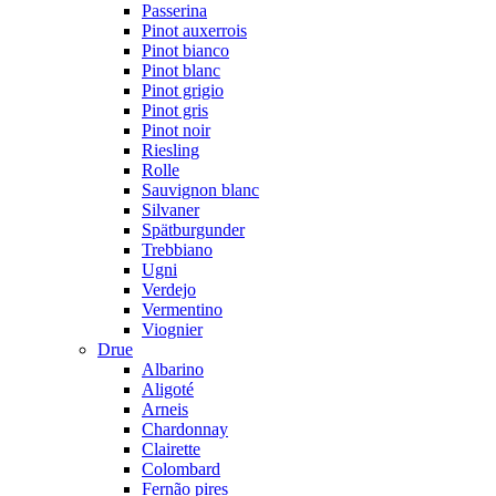
Passerina
Pinot auxerrois
Pinot bianco
Pinot blanc
Pinot grigio
Pinot gris
Pinot noir
Riesling
Rolle
Sauvignon blanc
Silvaner
Spätburgunder
Trebbiano
Ugni
Verdejo
Vermentino
Viognier
Drue
Albarino
Aligoté
Arneis
Chardonnay
Clairette
Colombard
Fernão pires