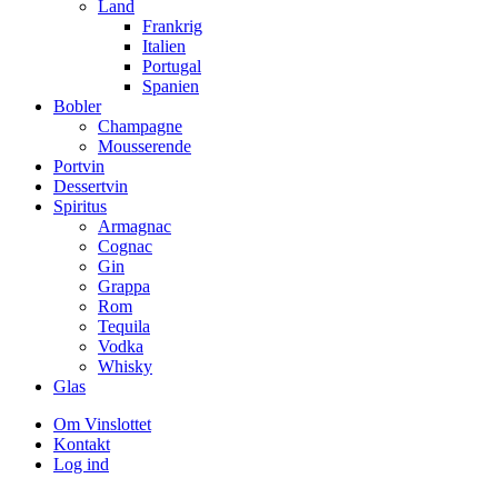
Land
Frankrig
Italien
Portugal
Spanien
Bobler
Champagne
Mousserende
Portvin
Dessertvin
Spiritus
Armagnac
Cognac
Gin
Grappa
Rom
Tequila
Vodka
Whisky
Glas
Om Vinslottet
Kontakt
Log ind