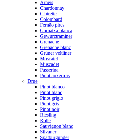
Arneis
Chardonnay
Clairette
Colombard
Fernão pires
Garnatxa blanca
Gewurztraminer
Grenache
Grenache blanc
Grüner veltliner
Moscatel
Muscadet
Passerina
Pinot auxerrois
Drue
Pinot bianco
Pinot blanc
Pinot grigio
Pinot gris
Pinot noir
Riesling
Rolle
Sauvignon blanc
Silvaner
Spätburgunder