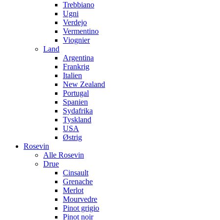
Trebbiano
Ugni
Verdejo
Vermentino
Viognier
Land
Argentina
Frankrig
Italien
New Zealand
Portugal
Spanien
Sydafrika
Tyskland
USA
Østrig
Rosevin
Alle Rosevin
Drue
Cinsault
Grenache
Merlot
Mourvedre
Pinot grigio
Pinot noir