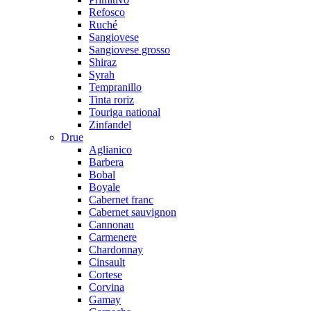
Refosco
Ruché
Sangiovese
Sangiovese grosso
Shiraz
Syrah
Tempranillo
Tinta roriz
Touriga national
Zinfandel
Drue
Aglianico
Barbera
Bobal
Boyale
Cabernet franc
Cabernet sauvignon
Cannonau
Carmenere
Chardonnay
Cinsault
Cortese
Corvina
Gamay