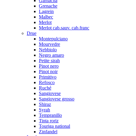
Garnacha
Grenache
Lagrein
Malbec
Merlot
Merlot cab.sauv. cab.franc
Drue
Montepulciano
Mourvedre
Nebbiolo
Negro amaro
Petite sirah
Pinot nero
Pinot noir
Primitivo
Refosco
Ruché
Sangiovese
Sangiovese grosso
Shiraz
Syrah
Tempranillo
Tinta roriz
Touriga national
Zinfandel