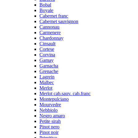
Bobal
Boyale
Cabernet franc
Cabernet sauvignon
Cannonau
Carmenere
Chardonnay
Cinsault
Cortese
Corvina
Gamay
Garnacha
Grenache
Lagrein
Malbec
Merlot
Merlot cab.sauv. cab.franc
Montepulciano
Mourvedre
Nebbiolo
Negro amaro
Petite sirah
Pinot nero
Pinot noir
Primitivo