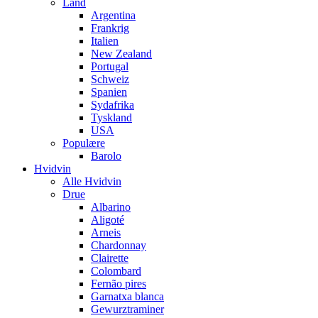
Land
Argentina
Frankrig
Italien
New Zealand
Portugal
Schweiz
Spanien
Sydafrika
Tyskland
USA
Populære
Barolo
Hvidvin
Alle Hvidvin
Drue
Albarino
Aligoté
Arneis
Chardonnay
Clairette
Colombard
Fernão pires
Garnatxa blanca
Gewurztraminer