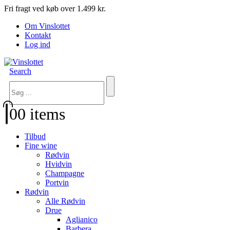
Fri fragt ved køb over 1.499 kr.
Om Vinslottet
Kontakt
Log ind
Search
0
0 items
Tilbud
Fine wine
Rødvin
Hvidvin
Champagne
Portvin
Rødvin
Alle Rødvin
Drue
Aglianico
Barbera