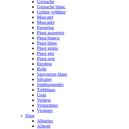
Grenache
Grenache blanc
Grüner veltliner
Moscatel
Muscadet
Passerina
Pinot auxerrois
Pinot bianco
Pinot blanc
Pinot grigio
Pinot gris
Pinot noir
Riesling
Rolle
Sauvignon blanc
Silvaner
Spätburgunder
Trebbiano
Ugni
Verdejo
Vermentino
Viognier
Drue
Albarino
Aligoté