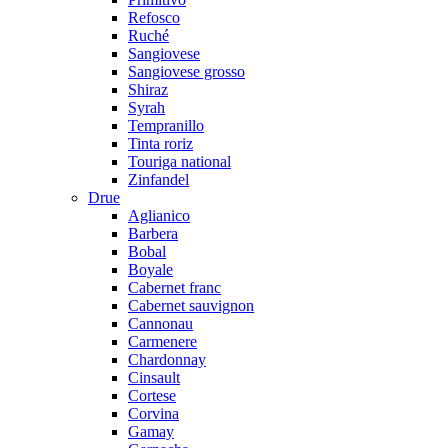
Refosco
Ruché
Sangiovese
Sangiovese grosso
Shiraz
Syrah
Tempranillo
Tinta roriz
Touriga national
Zinfandel
Drue
Aglianico
Barbera
Bobal
Boyale
Cabernet franc
Cabernet sauvignon
Cannonau
Carmenere
Chardonnay
Cinsault
Cortese
Corvina
Gamay