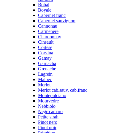
Bobal
Boyale
Cabernet franc
Cabernet sauvignon
Cannonau
Carmenere
Chardonnay
Cinsault
Cortese
Corvina
Gamay
Garnacha
Grenache
Lagrein
Malbec
Merlot
Merlot cab.sauv. cab.franc
Montepulciano
Mourvedre
Nebbiolo
Negro amaro
Petite sirah
Pinot nero
Pinot noir
Primitivo