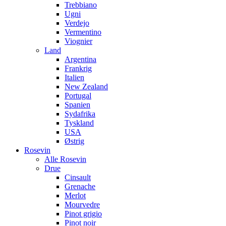
Trebbiano
Ugni
Verdejo
Vermentino
Viognier
Land
Argentina
Frankrig
Italien
New Zealand
Portugal
Spanien
Sydafrika
Tyskland
USA
Østrig
Rosevin
Alle Rosevin
Drue
Cinsault
Grenache
Merlot
Mourvedre
Pinot grigio
Pinot noir