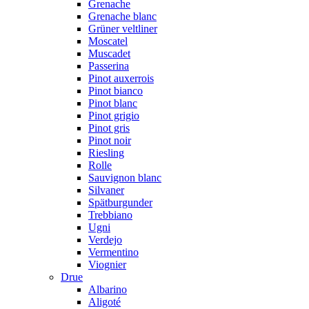
Grenache
Grenache blanc
Grüner veltliner
Moscatel
Muscadet
Passerina
Pinot auxerrois
Pinot bianco
Pinot blanc
Pinot grigio
Pinot gris
Pinot noir
Riesling
Rolle
Sauvignon blanc
Silvaner
Spätburgunder
Trebbiano
Ugni
Verdejo
Vermentino
Viognier
Drue
Albarino
Aligoté