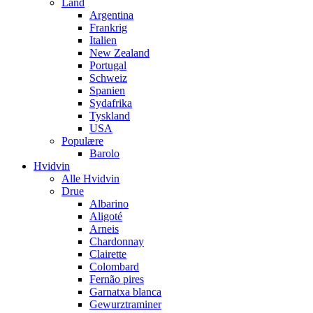
Land
Argentina
Frankrig
Italien
New Zealand
Portugal
Schweiz
Spanien
Sydafrika
Tyskland
USA
Populære
Barolo
Hvidvin
Alle Hvidvin
Drue
Albarino
Aligoté
Arneis
Chardonnay
Clairette
Colombard
Fernão pires
Garnatxa blanca
Gewurztraminer