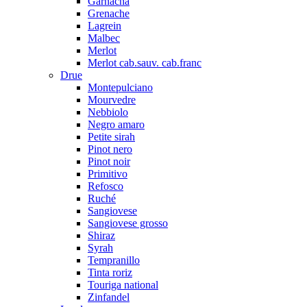
Garnacha
Grenache
Lagrein
Malbec
Merlot
Merlot cab.sauv. cab.franc
Drue
Montepulciano
Mourvedre
Nebbiolo
Negro amaro
Petite sirah
Pinot nero
Pinot noir
Primitivo
Refosco
Ruché
Sangiovese
Sangiovese grosso
Shiraz
Syrah
Tempranillo
Tinta roriz
Touriga national
Zinfandel