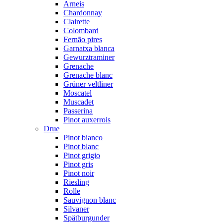
Arneis
Chardonnay
Clairette
Colombard
Fernão pires
Garnatxa blanca
Gewurztraminer
Grenache
Grenache blanc
Grüner veltliner
Moscatel
Muscadet
Passerina
Pinot auxerrois
Drue
Pinot bianco
Pinot blanc
Pinot grigio
Pinot gris
Pinot noir
Riesling
Rolle
Sauvignon blanc
Silvaner
Spätburgunder