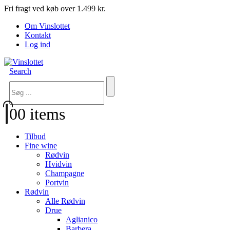
Fri fragt ved køb over 1.499 kr.
Om Vinslottet
Kontakt
Log ind
Search
0
0 items
Tilbud
Fine wine
Rødvin
Hvidvin
Champagne
Portvin
Rødvin
Alle Rødvin
Drue
Aglianico
Barbera