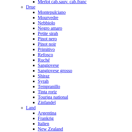
Merlot cab.sauv. cab.franc
Drue
Montepulciano
Mourvedre
Nebbiolo
Negro amaro
Petite sirah
Pinot nero
Pinot noir
Primitivo
Refosco
Ruché
Sangiovese
Sangiovese grosso
Shiraz
Syrah
Tempranillo
Tinta roriz
Touriga national
Zinfandel
Land
Argentina
Frankrig
Italien
New Zealand