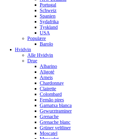
Portugal
Schweiz
Spanien
Sydafrika
Tyskland
USA
Populære
Barolo
Hvidvin
Alle Hvidvin
Drue
Albarino
Aligoté
Arneis
Chardonnay
Clairette
Colombard
Fernão pires
Garnatxa blanca
Gewurztraminer
Grenache
Grenache blanc
Grüner veltliner
Moscatel
Muscadet