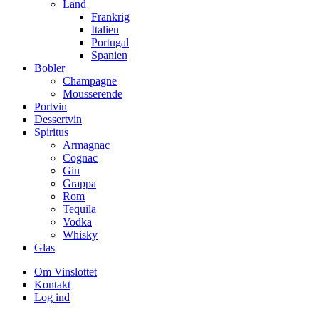
Land
Frankrig
Italien
Portugal
Spanien
Bobler
Champagne
Mousserende
Portvin
Dessertvin
Spiritus
Armagnac
Cognac
Gin
Grappa
Rom
Tequila
Vodka
Whisky
Glas
Om Vinslottet
Kontakt
Log ind