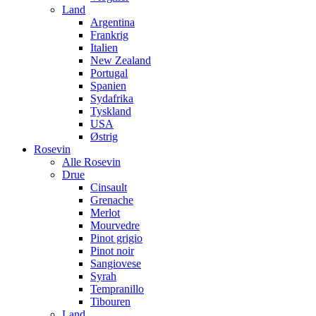
Land
Argentina
Frankrig
Italien
New Zealand
Portugal
Spanien
Sydafrika
Tyskland
USA
Østrig
Rosevin
Alle Rosevin
Drue
Cinsault
Grenache
Merlot
Mourvedre
Pinot grigio
Pinot noir
Sangiovese
Syrah
Tempranillo
Tibouren
Land