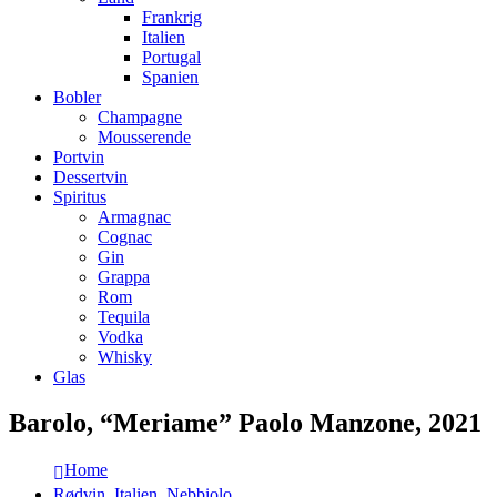
Frankrig
Italien
Portugal
Spanien
Bobler
Champagne
Mousserende
Portvin
Dessertvin
Spiritus
Armagnac
Cognac
Gin
Grappa
Rom
Tequila
Vodka
Whisky
Glas
Barolo, “Meriame” Paolo Manzone, 2021
Home
Rødvin
,
Italien
,
Nebbiolo