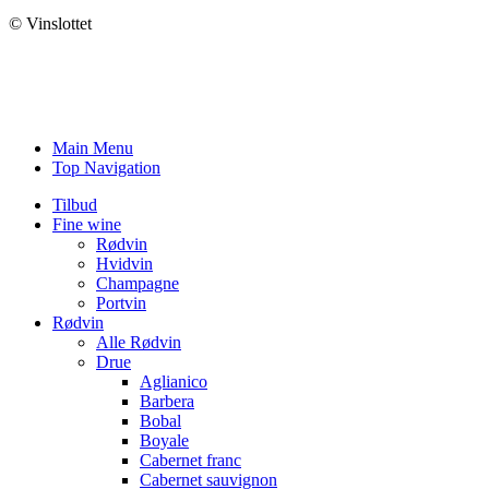
© Vinslottet
Main Menu
Top Navigation
Tilbud
Fine wine
Rødvin
Hvidvin
Champagne
Portvin
Rødvin
Alle Rødvin
Drue
Aglianico
Barbera
Bobal
Boyale
Cabernet franc
Cabernet sauvignon