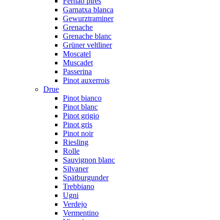
Fernão pires
Garnatxa blanca
Gewurztraminer
Grenache
Grenache blanc
Grüner veltliner
Moscatel
Muscadet
Passerina
Pinot auxerrois
Drue
Pinot bianco
Pinot blanc
Pinot grigio
Pinot gris
Pinot noir
Riesling
Rolle
Sauvignon blanc
Silvaner
Spätburgunder
Trebbiano
Ugni
Verdejo
Vermentino