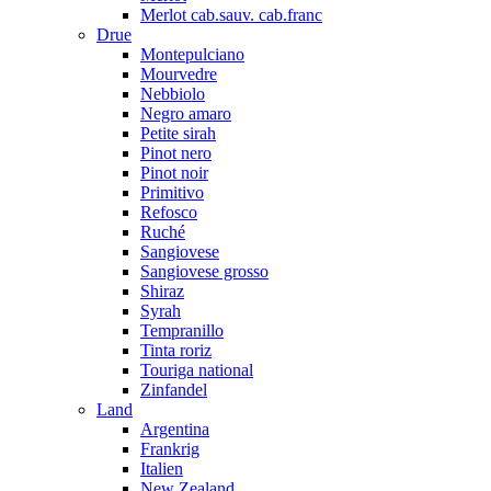
Merlot cab.sauv. cab.franc
Drue
Montepulciano
Mourvedre
Nebbiolo
Negro amaro
Petite sirah
Pinot nero
Pinot noir
Primitivo
Refosco
Ruché
Sangiovese
Sangiovese grosso
Shiraz
Syrah
Tempranillo
Tinta roriz
Touriga national
Zinfandel
Land
Argentina
Frankrig
Italien
New Zealand