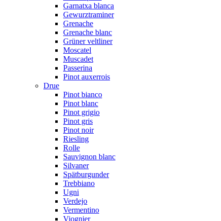
Garnatxa blanca
Gewurztraminer
Grenache
Grenache blanc
Grüner veltliner
Moscatel
Muscadet
Passerina
Pinot auxerrois
Drue
Pinot bianco
Pinot blanc
Pinot grigio
Pinot gris
Pinot noir
Riesling
Rolle
Sauvignon blanc
Silvaner
Spätburgunder
Trebbiano
Ugni
Verdejo
Vermentino
Viognier