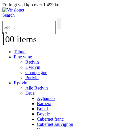
Fri fragt ved køb over 1.499 kr.
Search
0
0 items
Tilbud
Fine wine
Rødvin
Hvidvin
Champagne
Portvin
Rødvin
Alle Rødvin
Drue
Aglianico
Barbera
Bobal
Boyale
Cabernet franc
Cabernet sauvignon