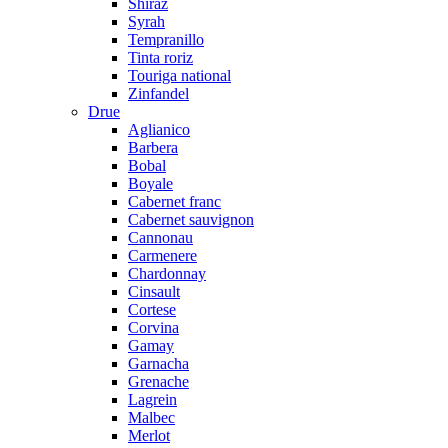
Shiraz
Syrah
Tempranillo
Tinta roriz
Touriga national
Zinfandel
Drue
Aglianico
Barbera
Bobal
Boyale
Cabernet franc
Cabernet sauvignon
Cannonau
Carmenere
Chardonnay
Cinsault
Cortese
Corvina
Gamay
Garnacha
Grenache
Lagrein
Malbec
Merlot