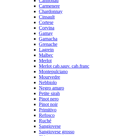
Cannonau
Carmenere
Chardonnay
Cinsault
Cortese
Corvina
Gamay
Garnacha
Grenache
Lagrein
Malbec
Merlot
Merlot cab.sauv. cab.franc
Montepulciano
Mourvedre
Nebbiolo
Negro amaro
Petite sirah
Pinot nero
Pinot noir
Primitivo
Refosco
Ruché
Sangiovese
Sangiovese grosso