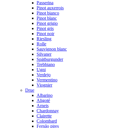
Passerina
Pinot auxerrois
Pinot bianco
Pinot blanc
Pinot grigio
Pinot gris
Pinot noir
Riesling
Rolle
Sauvignon blanc
Silvaner
Spätburgunder
Trebbiano
Ugni
Verdejo
Vermentino
Viognier
Drue
Albarino
Aligoté
Arneis
Chardonnay
Clairette
Colombard
Fernão pires