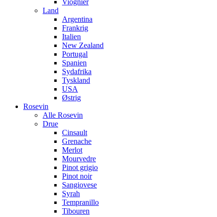
Viognier
Land
Argentina
Frankrig
Italien
New Zealand
Portugal
Spanien
Sydafrika
Tyskland
USA
Østrig
Rosevin
Alle Rosevin
Drue
Cinsault
Grenache
Merlot
Mourvedre
Pinot grigio
Pinot noir
Sangiovese
Syrah
Tempranillo
Tibouren