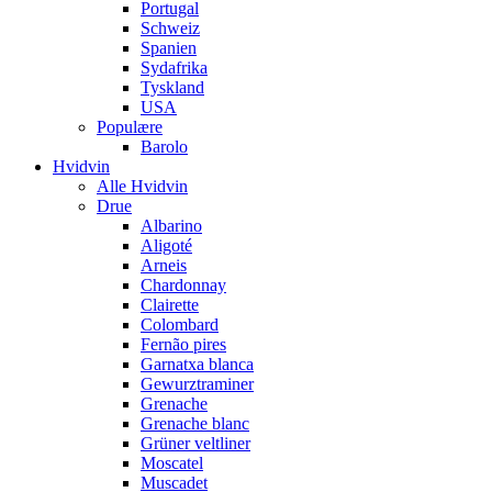
Portugal
Schweiz
Spanien
Sydafrika
Tyskland
USA
Populære
Barolo
Hvidvin
Alle Hvidvin
Drue
Albarino
Aligoté
Arneis
Chardonnay
Clairette
Colombard
Fernão pires
Garnatxa blanca
Gewurztraminer
Grenache
Grenache blanc
Grüner veltliner
Moscatel
Muscadet