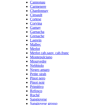
Cannonau
Carmenere
Chardonnay
Cinsault
Cortese
Corvina
Gamay
Garnacha
Grenache
Lagrein
Malbec
Merlot
Merlot cab.sauv. cab.franc
Montepulciano
Mourvedre
Nebbiolo
Negro amaro
Petite sirah
Pinot nero
Pinot noir
Primitivo
Refosco
Ruché
Sangiovese
Sangiovese grosso