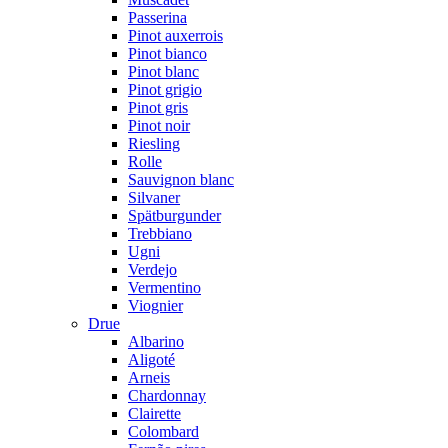
Passerina
Pinot auxerrois
Pinot bianco
Pinot blanc
Pinot grigio
Pinot gris
Pinot noir
Riesling
Rolle
Sauvignon blanc
Silvaner
Spätburgunder
Trebbiano
Ugni
Verdejo
Vermentino
Viognier
Drue
Albarino
Aligoté
Arneis
Chardonnay
Clairette
Colombard