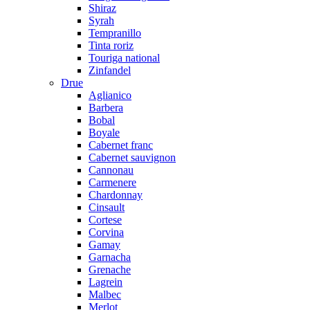
Shiraz
Syrah
Tempranillo
Tinta roriz
Touriga national
Zinfandel
Drue
Aglianico
Barbera
Bobal
Boyale
Cabernet franc
Cabernet sauvignon
Cannonau
Carmenere
Chardonnay
Cinsault
Cortese
Corvina
Gamay
Garnacha
Grenache
Lagrein
Malbec
Merlot