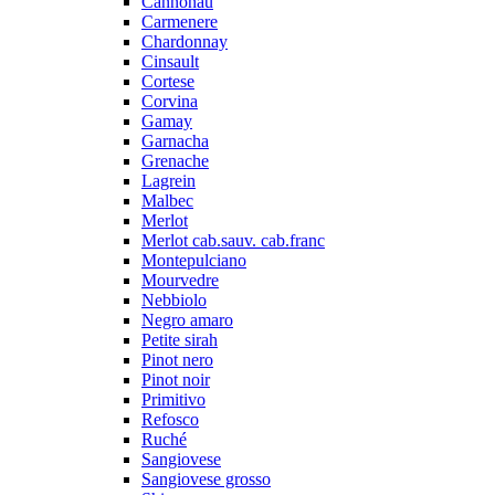
Cannonau
Carmenere
Chardonnay
Cinsault
Cortese
Corvina
Gamay
Garnacha
Grenache
Lagrein
Malbec
Merlot
Merlot cab.sauv. cab.franc
Montepulciano
Mourvedre
Nebbiolo
Negro amaro
Petite sirah
Pinot nero
Pinot noir
Primitivo
Refosco
Ruché
Sangiovese
Sangiovese grosso