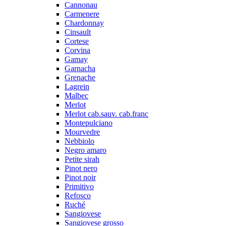
Cannonau
Carmenere
Chardonnay
Cinsault
Cortese
Corvina
Gamay
Garnacha
Grenache
Lagrein
Malbec
Merlot
Merlot cab.sauv. cab.franc
Montepulciano
Mourvedre
Nebbiolo
Negro amaro
Petite sirah
Pinot nero
Pinot noir
Primitivo
Refosco
Ruché
Sangiovese
Sangiovese grosso