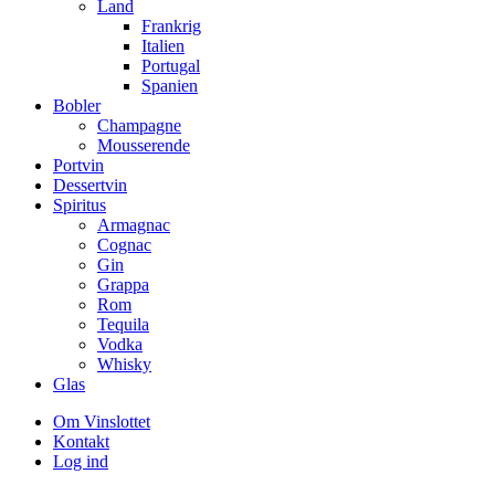
Land
Frankrig
Italien
Portugal
Spanien
Bobler
Champagne
Mousserende
Portvin
Dessertvin
Spiritus
Armagnac
Cognac
Gin
Grappa
Rom
Tequila
Vodka
Whisky
Glas
Om Vinslottet
Kontakt
Log ind