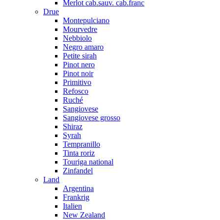
Merlot cab.sauv. cab.franc
Drue
Montepulciano
Mourvedre
Nebbiolo
Negro amaro
Petite sirah
Pinot nero
Pinot noir
Primitivo
Refosco
Ruché
Sangiovese
Sangiovese grosso
Shiraz
Syrah
Tempranillo
Tinta roriz
Touriga national
Zinfandel
Land
Argentina
Frankrig
Italien
New Zealand