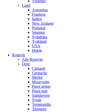
Viognier
Land
Argentina
Frankrig
Italien
New Zealand
Portugal
Spanien
Sydafrika
Tyskland
USA
Østrig
Rosevin
Alle Rosevin
Drue
Cinsault
Grenache
Merlot
Mourvedre
Pinot grigio
Pinot noir
Sangiovese
Syrah
Tempranillo
Tibouren