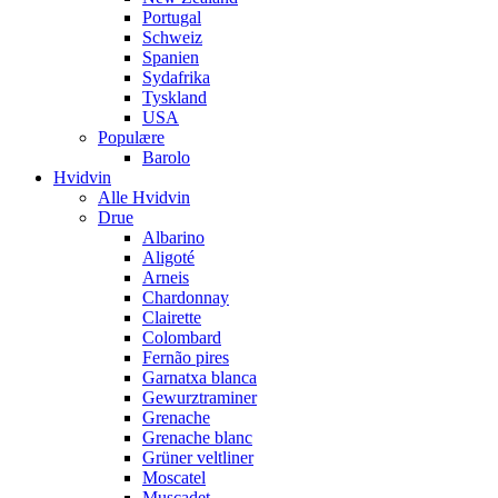
Portugal
Schweiz
Spanien
Sydafrika
Tyskland
USA
Populære
Barolo
Hvidvin
Alle Hvidvin
Drue
Albarino
Aligoté
Arneis
Chardonnay
Clairette
Colombard
Fernão pires
Garnatxa blanca
Gewurztraminer
Grenache
Grenache blanc
Grüner veltliner
Moscatel
Muscadet