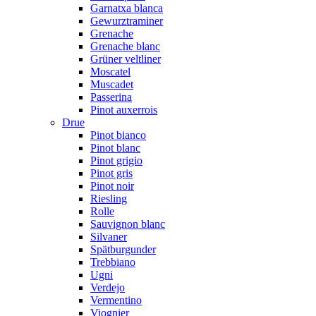
Garnatxa blanca
Gewurztraminer
Grenache
Grenache blanc
Grüner veltliner
Moscatel
Muscadet
Passerina
Pinot auxerrois
Drue
Pinot bianco
Pinot blanc
Pinot grigio
Pinot gris
Pinot noir
Riesling
Rolle
Sauvignon blanc
Silvaner
Spätburgunder
Trebbiano
Ugni
Verdejo
Vermentino
Viognier