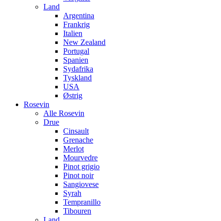
Land
Argentina
Frankrig
Italien
New Zealand
Portugal
Spanien
Sydafrika
Tyskland
USA
Østrig
Rosevin
Alle Rosevin
Drue
Cinsault
Grenache
Merlot
Mourvedre
Pinot grigio
Pinot noir
Sangiovese
Syrah
Tempranillo
Tibouren
Land