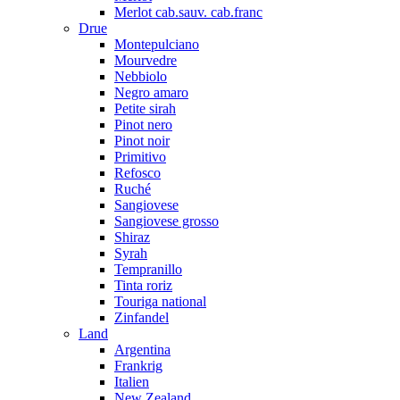
Merlot cab.sauv. cab.franc
Drue
Montepulciano
Mourvedre
Nebbiolo
Negro amaro
Petite sirah
Pinot nero
Pinot noir
Primitivo
Refosco
Ruché
Sangiovese
Sangiovese grosso
Shiraz
Syrah
Tempranillo
Tinta roriz
Touriga national
Zinfandel
Land
Argentina
Frankrig
Italien
New Zealand