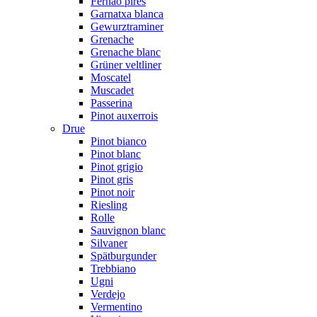
Fernão pires
Garnatxa blanca
Gewurztraminer
Grenache
Grenache blanc
Grüner veltliner
Moscatel
Muscadet
Passerina
Pinot auxerrois
Drue
Pinot bianco
Pinot blanc
Pinot grigio
Pinot gris
Pinot noir
Riesling
Rolle
Sauvignon blanc
Silvaner
Spätburgunder
Trebbiano
Ugni
Verdejo
Vermentino