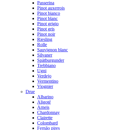
Passerina
Pinot auxerrois
Pinot bianco
Pinot blanc
Pinot grigio
Pinot gris
Pinot noir
Riesling
Rolle
Sauvignon blanc
Silvaner
Spätburgunder
Trebbiano
Ugni
Verdejo
Vermentino
Viognier
Drue
Albarino
Aligoté
Arneis
Chardonnay
Clairette
Colombard
Fernão pires