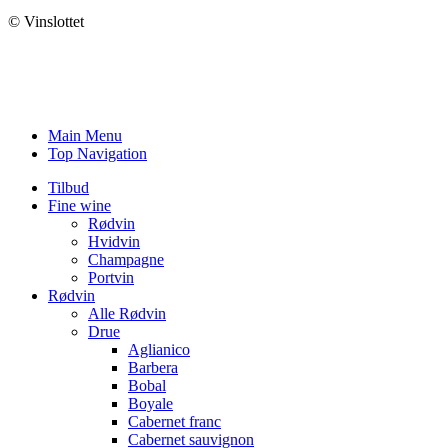
© Vinslottet
Main Menu
Top Navigation
Tilbud
Fine wine
Rødvin
Hvidvin
Champagne
Portvin
Rødvin
Alle Rødvin
Drue
Aglianico
Barbera
Bobal
Boyale
Cabernet franc
Cabernet sauvignon