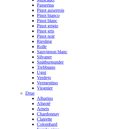
Passerina
Pinot auxerrois
Pinot bianco
Pinot blanc
Pinot grigio
Pinot gris
Pinot noir
Riesling
Rolle
Sauvignon blanc
Silvaner
Spätburgunder
Trebbiano
Ugni
Verdejo
Vermentino
Viognier
Drue
Albarino
Aligoté
Arneis
Chardonnay
Clairette
Colombard