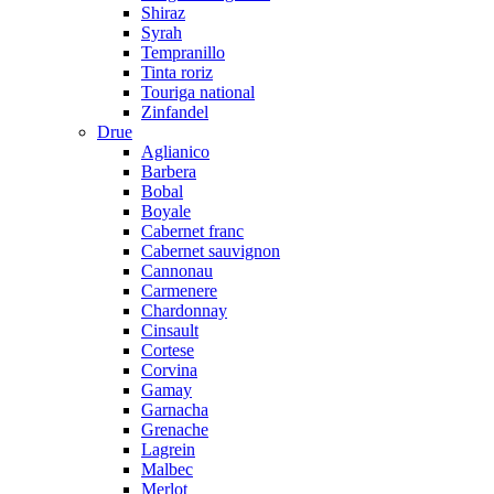
Shiraz
Syrah
Tempranillo
Tinta roriz
Touriga national
Zinfandel
Drue
Aglianico
Barbera
Bobal
Boyale
Cabernet franc
Cabernet sauvignon
Cannonau
Carmenere
Chardonnay
Cinsault
Cortese
Corvina
Gamay
Garnacha
Grenache
Lagrein
Malbec
Merlot