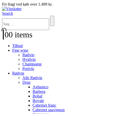
Fri fragt ved køb over 1.499 kr.
Search
0
0 items
Tilbud
Fine wine
Rødvin
Hvidvin
Champagne
Portvin
Rødvin
Alle Rødvin
Drue
Aglianico
Barbera
Bobal
Boyale
Cabernet franc
Cabernet sauvignon