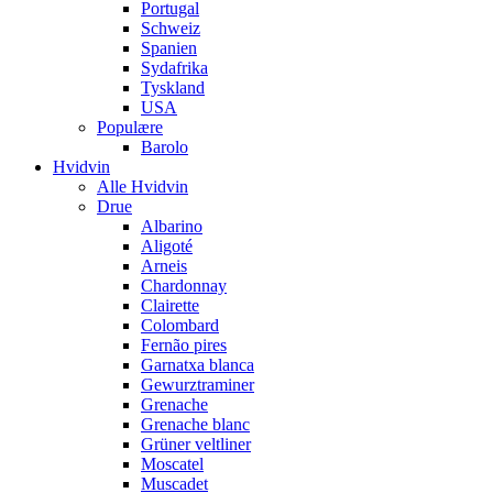
Portugal
Schweiz
Spanien
Sydafrika
Tyskland
USA
Populære
Barolo
Hvidvin
Alle Hvidvin
Drue
Albarino
Aligoté
Arneis
Chardonnay
Clairette
Colombard
Fernão pires
Garnatxa blanca
Gewurztraminer
Grenache
Grenache blanc
Grüner veltliner
Moscatel
Muscadet