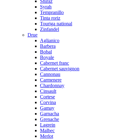
Shiraz
Syrah
Tempranillo
Tinta roriz
Touriga national
Zinfandel
Drue
Aglianico
Barbera
Bobal
Boyale
Cabernet franc
Cabernet sauvignon
Cannonau
Carmenere
Chardonnay
Cinsault
Cortese
Corvina
Gamay
Garnacha
Grenache
Lagrein
Malbec
Merlot