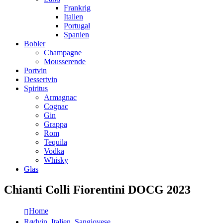
Frankrig
Italien
Portugal
Spanien
Bobler
Champagne
Mousserende
Portvin
Dessertvin
Spiritus
Armagnac
Cognac
Gin
Grappa
Rom
Tequila
Vodka
Whisky
Glas
Chianti Colli Fiorentini DOCG 2023
Home
Rødvin
,
Italien
,
Sangiovese