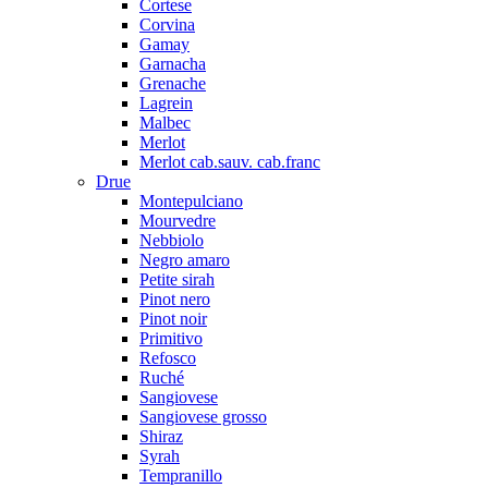
Cortese
Corvina
Gamay
Garnacha
Grenache
Lagrein
Malbec
Merlot
Merlot cab.sauv. cab.franc
Drue
Montepulciano
Mourvedre
Nebbiolo
Negro amaro
Petite sirah
Pinot nero
Pinot noir
Primitivo
Refosco
Ruché
Sangiovese
Sangiovese grosso
Shiraz
Syrah
Tempranillo