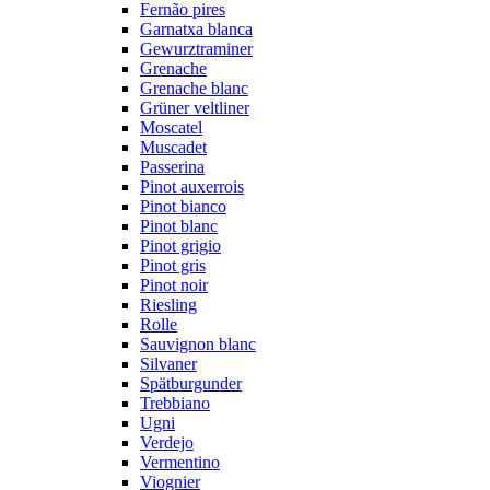
Fernão pires
Garnatxa blanca
Gewurztraminer
Grenache
Grenache blanc
Grüner veltliner
Moscatel
Muscadet
Passerina
Pinot auxerrois
Pinot bianco
Pinot blanc
Pinot grigio
Pinot gris
Pinot noir
Riesling
Rolle
Sauvignon blanc
Silvaner
Spätburgunder
Trebbiano
Ugni
Verdejo
Vermentino
Viognier