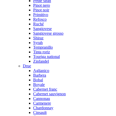
Petite sirah
Pinot nero
Pinot noir
Primitivo
Refosco
Ruché
Sangiovese
Sangiovese grosso
Shiraz
Syrah
Tempranillo
Tinta roriz
Touriga national
Zinfandel
Drue
Aglianico
Barbera
Bobal
Boyale
Cabernet franc
Cabernet sauvignon
Cannonau
Carmenere
Chardonnay
Cinsault