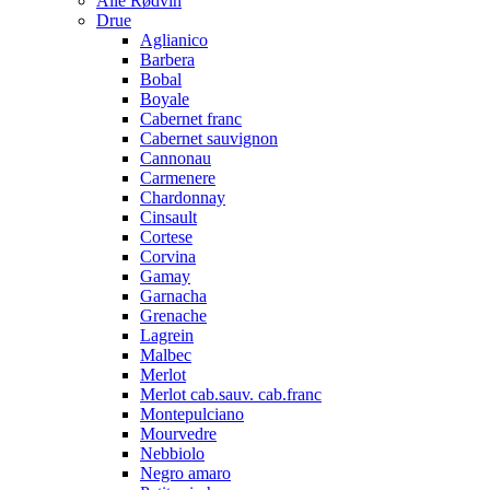
Alle Rødvin
Drue
Aglianico
Barbera
Bobal
Boyale
Cabernet franc
Cabernet sauvignon
Cannonau
Carmenere
Chardonnay
Cinsault
Cortese
Corvina
Gamay
Garnacha
Grenache
Lagrein
Malbec
Merlot
Merlot cab.sauv. cab.franc
Montepulciano
Mourvedre
Nebbiolo
Negro amaro