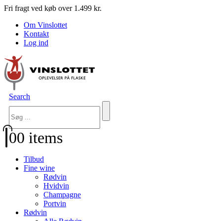
Fri fragt ved køb over 1.499 kr.
Om Vinslottet
Kontakt
Log ind
Search
0
0 items
Tilbud
Fine wine
Rødvin
Hvidvin
Champagne
Portvin
Rødvin