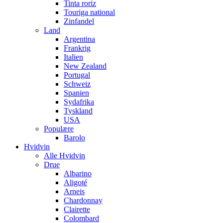
Tinta roriz
Touriga national
Zinfandel
Land
Argentina
Frankrig
Italien
New Zealand
Portugal
Schweiz
Spanien
Sydafrika
Tyskland
USA
Populære
Barolo
Hvidvin
Alle Hvidvin
Drue
Albarino
Aligoté
Arneis
Chardonnay
Clairette
Colombard