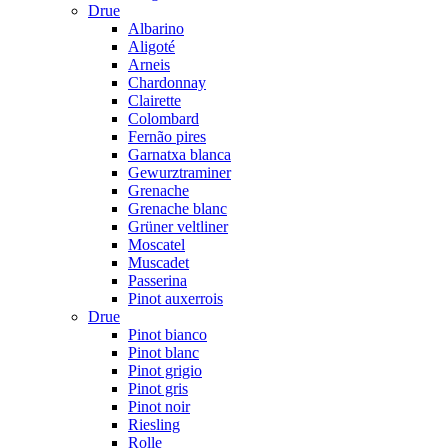
Drue
Albarino
Aligoté
Arneis
Chardonnay
Clairette
Colombard
Fernão pires
Garnatxa blanca
Gewurztraminer
Grenache
Grenache blanc
Grüner veltliner
Moscatel
Muscadet
Passerina
Pinot auxerrois
Drue
Pinot bianco
Pinot blanc
Pinot grigio
Pinot gris
Pinot noir
Riesling
Rolle