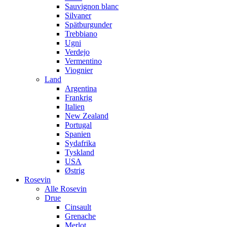
Sauvignon blanc
Silvaner
Spätburgunder
Trebbiano
Ugni
Verdejo
Vermentino
Viognier
Land
Argentina
Frankrig
Italien
New Zealand
Portugal
Spanien
Sydafrika
Tyskland
USA
Østrig
Rosevin
Alle Rosevin
Drue
Cinsault
Grenache
Merlot