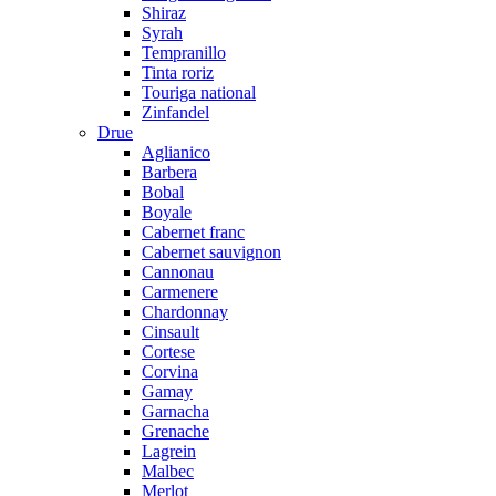
Shiraz
Syrah
Tempranillo
Tinta roriz
Touriga national
Zinfandel
Drue
Aglianico
Barbera
Bobal
Boyale
Cabernet franc
Cabernet sauvignon
Cannonau
Carmenere
Chardonnay
Cinsault
Cortese
Corvina
Gamay
Garnacha
Grenache
Lagrein
Malbec
Merlot