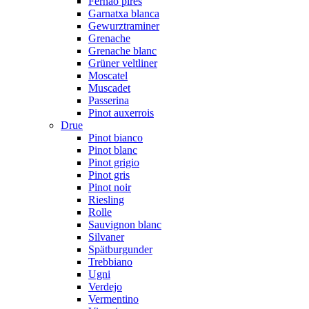
Fernão pires
Garnatxa blanca
Gewurztraminer
Grenache
Grenache blanc
Grüner veltliner
Moscatel
Muscadet
Passerina
Pinot auxerrois
Drue
Pinot bianco
Pinot blanc
Pinot grigio
Pinot gris
Pinot noir
Riesling
Rolle
Sauvignon blanc
Silvaner
Spätburgunder
Trebbiano
Ugni
Verdejo
Vermentino