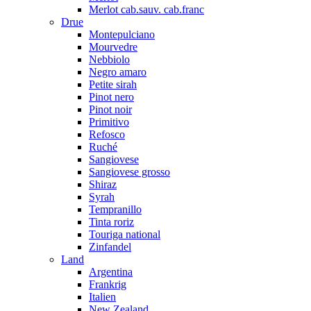
Merlot cab.sauv. cab.franc
Drue
Montepulciano
Mourvedre
Nebbiolo
Negro amaro
Petite sirah
Pinot nero
Pinot noir
Primitivo
Refosco
Ruché
Sangiovese
Sangiovese grosso
Shiraz
Syrah
Tempranillo
Tinta roriz
Touriga national
Zinfandel
Land
Argentina
Frankrig
Italien
New Zealand