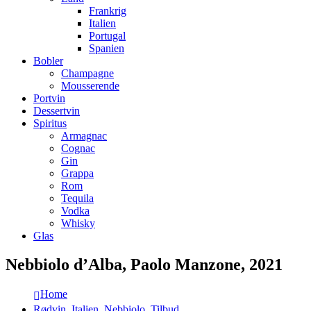
Frankrig
Italien
Portugal
Spanien
Bobler
Champagne
Mousserende
Portvin
Dessertvin
Spiritus
Armagnac
Cognac
Gin
Grappa
Rom
Tequila
Vodka
Whisky
Glas
Nebbiolo d’Alba, Paolo Manzone, 2021
Home
Rødvin
,
Italien
,
Nebbiolo
,
Tilbud