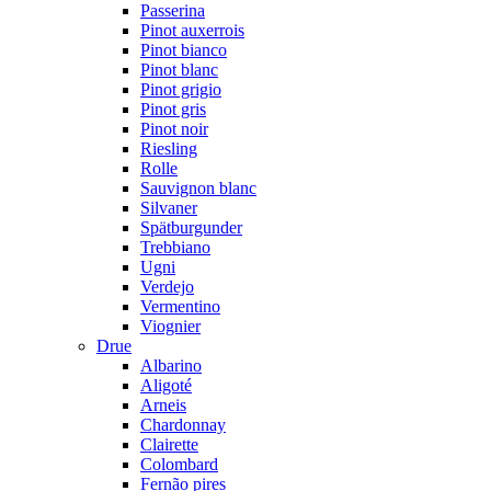
Passerina
Pinot auxerrois
Pinot bianco
Pinot blanc
Pinot grigio
Pinot gris
Pinot noir
Riesling
Rolle
Sauvignon blanc
Silvaner
Spätburgunder
Trebbiano
Ugni
Verdejo
Vermentino
Viognier
Drue
Albarino
Aligoté
Arneis
Chardonnay
Clairette
Colombard
Fernão pires