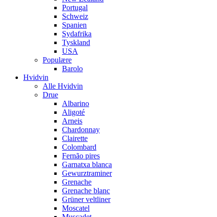
Portugal
Schweiz
Spanien
Sydafrika
Tyskland
USA
Populære
Barolo
Hvidvin
Alle Hvidvin
Drue
Albarino
Aligoté
Arneis
Chardonnay
Clairette
Colombard
Fernão pires
Garnatxa blanca
Gewurztraminer
Grenache
Grenache blanc
Grüner veltliner
Moscatel
Muscadet