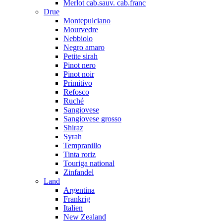
Merlot cab.sauv. cab.franc
Drue
Montepulciano
Mourvedre
Nebbiolo
Negro amaro
Petite sirah
Pinot nero
Pinot noir
Primitivo
Refosco
Ruché
Sangiovese
Sangiovese grosso
Shiraz
Syrah
Tempranillo
Tinta roriz
Touriga national
Zinfandel
Land
Argentina
Frankrig
Italien
New Zealand