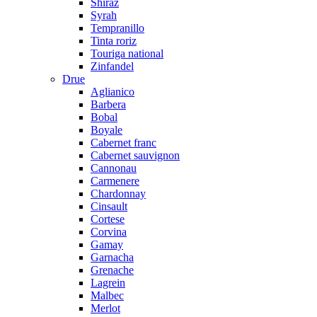
Shiraz
Syrah
Tempranillo
Tinta roriz
Touriga national
Zinfandel
Drue
Aglianico
Barbera
Bobal
Boyale
Cabernet franc
Cabernet sauvignon
Cannonau
Carmenere
Chardonnay
Cinsault
Cortese
Corvina
Gamay
Garnacha
Grenache
Lagrein
Malbec
Merlot