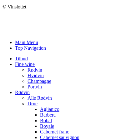
© Vinslottet
Main Menu
Top Navigation
Tilbud
Fine wine
Rødvin
Hvidvin
Champagne
Portvin
Rødvin
Alle Rødvin
Drue
Aglianico
Barbera
Bobal
Boyale
Cabernet franc
Cabernet sauvignon