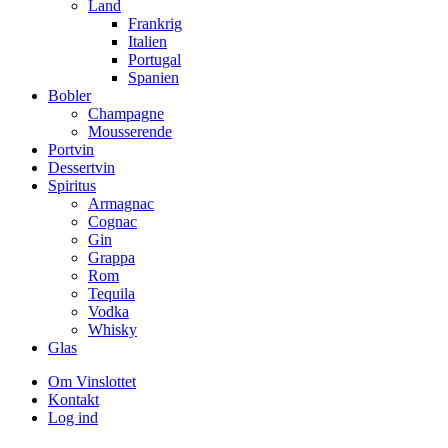
Land
Frankrig
Italien
Portugal
Spanien
Bobler
Champagne
Mousserende
Portvin
Dessertvin
Spiritus
Armagnac
Cognac
Gin
Grappa
Rom
Tequila
Vodka
Whisky
Glas
Om Vinslottet
Kontakt
Log ind