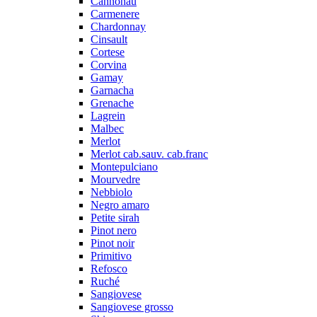
Cannonau
Carmenere
Chardonnay
Cinsault
Cortese
Corvina
Gamay
Garnacha
Grenache
Lagrein
Malbec
Merlot
Merlot cab.sauv. cab.franc
Montepulciano
Mourvedre
Nebbiolo
Negro amaro
Petite sirah
Pinot nero
Pinot noir
Primitivo
Refosco
Ruché
Sangiovese
Sangiovese grosso