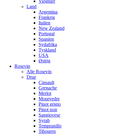
Viognier
Land
Argentina
Frankrig
Italien
New Zealand
Portugal
Spanien
Sydafrika
Tyskland
USA
Østrig
Rosevin
Alle Rosevin
Drue
Cinsault
Grenache
Merlot
Mourvedre
Pinot grigio
Pinot noir
Sangiovese
Syrah
Tempranillo
Tibouren