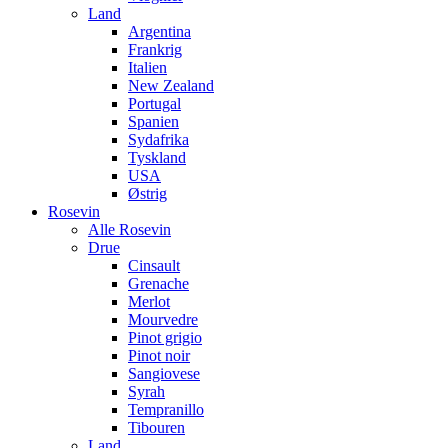
Land
Argentina
Frankrig
Italien
New Zealand
Portugal
Spanien
Sydafrika
Tyskland
USA
Østrig
Rosevin
Alle Rosevin
Drue
Cinsault
Grenache
Merlot
Mourvedre
Pinot grigio
Pinot noir
Sangiovese
Syrah
Tempranillo
Tibouren
Land