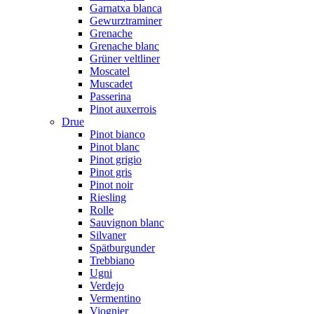
Garnatxa blanca
Gewurztraminer
Grenache
Grenache blanc
Grüner veltliner
Moscatel
Muscadet
Passerina
Pinot auxerrois
Drue
Pinot bianco
Pinot blanc
Pinot grigio
Pinot gris
Pinot noir
Riesling
Rolle
Sauvignon blanc
Silvaner
Spätburgunder
Trebbiano
Ugni
Verdejo
Vermentino
Viognier