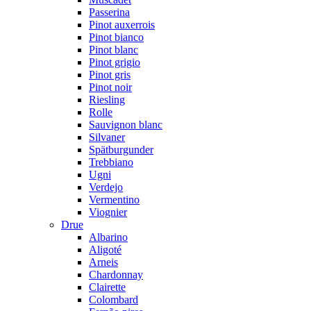
Passerina
Pinot auxerrois
Pinot bianco
Pinot blanc
Pinot grigio
Pinot gris
Pinot noir
Riesling
Rolle
Sauvignon blanc
Silvaner
Spätburgunder
Trebbiano
Ugni
Verdejo
Vermentino
Viognier
Drue
Albarino
Aligoté
Arneis
Chardonnay
Clairette
Colombard