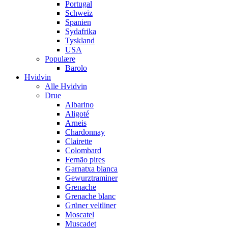
Portugal
Schweiz
Spanien
Sydafrika
Tyskland
USA
Populære
Barolo
Hvidvin
Alle Hvidvin
Drue
Albarino
Aligoté
Arneis
Chardonnay
Clairette
Colombard
Fernão pires
Garnatxa blanca
Gewurztraminer
Grenache
Grenache blanc
Grüner veltliner
Moscatel
Muscadet