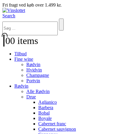
Fri fragt ved køb over 1.499 kr.
Search
0
0 items
Tilbud
Fine wine
Rødvin
Hvidvin
Champagne
Portvin
Rødvin
Alle Rødvin
Drue
Aglianico
Barbera
Bobal
Boyale
Cabernet franc
Cabernet sauvignon