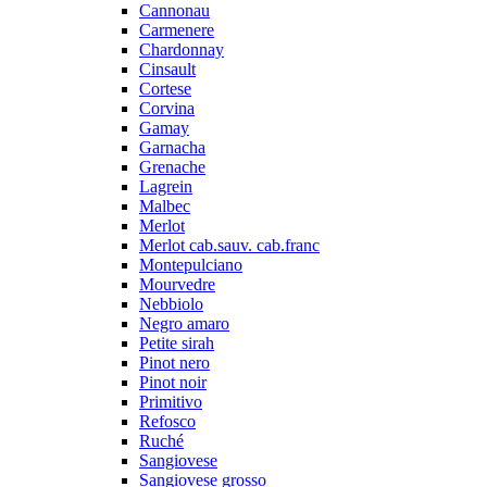
Cannonau
Carmenere
Chardonnay
Cinsault
Cortese
Corvina
Gamay
Garnacha
Grenache
Lagrein
Malbec
Merlot
Merlot cab.sauv. cab.franc
Montepulciano
Mourvedre
Nebbiolo
Negro amaro
Petite sirah
Pinot nero
Pinot noir
Primitivo
Refosco
Ruché
Sangiovese
Sangiovese grosso