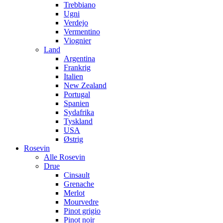
Trebbiano
Ugni
Verdejo
Vermentino
Viognier
Land
Argentina
Frankrig
Italien
New Zealand
Portugal
Spanien
Sydafrika
Tyskland
USA
Østrig
Rosevin
Alle Rosevin
Drue
Cinsault
Grenache
Merlot
Mourvedre
Pinot grigio
Pinot noir