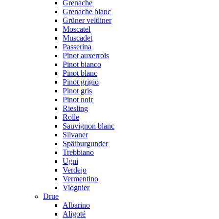
Grenache
Grenache blanc
Grüner veltliner
Moscatel
Muscadet
Passerina
Pinot auxerrois
Pinot bianco
Pinot blanc
Pinot grigio
Pinot gris
Pinot noir
Riesling
Rolle
Sauvignon blanc
Silvaner
Spätburgunder
Trebbiano
Ugni
Verdejo
Vermentino
Viognier
Drue
Albarino
Aligoté