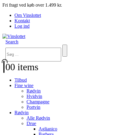
Fri fragt ved køb over 1.499 kr.
Om Vinslottet
Kontakt
Log ind
Search
0
0 items
Tilbud
Fine wine
Rødvin
Hvidvin
Champagne
Portvin
Rødvin
Alle Rødvin
Drue
Aglianico
Barbera