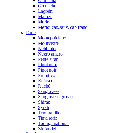
Garnacha
Grenache
Lagrein
Malbec
Merlot
Merlot cab.sauv. cab.franc
Drue
Montepulciano
Mourvedre
Nebbiolo
Negro amaro
Petite sirah
Pinot nero
Pinot noir
Primitivo
Refosco
Ruché
Sangiovese
Sangiovese grosso
Shiraz
Syrah
Tempranillo
Tinta roriz
Touriga national
Zinfandel