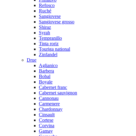
Refosco
Ruché
Sangiovese
Sangiovese grosso
Shiraz
Syrah
Tempranillo
Tinta roriz
Touriga national
Zinfandel
Drue
Aglianico
Barbera
Bobal
Boyale
Cabernet franc
Cabernet sauvignon
Cannonau
Carmenere
Chardonnay
Cinsault
Cortese
Corvina
Gamay