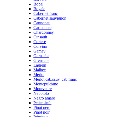
Bobal
Boyale
Cabernet franc
Cabernet sauvignon
Cannonau
Carmenere
Chardonnay
Cinsault
Cortese
Corvina
Gamay
Garnacha
Grenache
Lagrein
Malbec
Merlot
Merlot cab.sauv. cab.franc
Montepulciano
Mourvedre
Nebbiolo
Negro amaro
Petite sirah
Pinot nero
Pinot noir
Primitivo