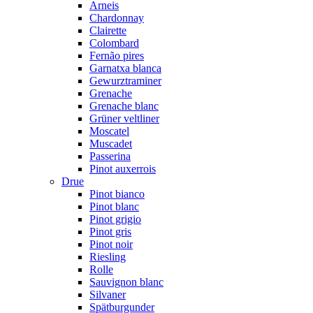
Arneis
Chardonnay
Clairette
Colombard
Fernão pires
Garnatxa blanca
Gewurztraminer
Grenache
Grenache blanc
Grüner veltliner
Moscatel
Muscadet
Passerina
Pinot auxerrois
Drue
Pinot bianco
Pinot blanc
Pinot grigio
Pinot gris
Pinot noir
Riesling
Rolle
Sauvignon blanc
Silvaner
Spätburgunder