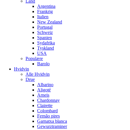
Land
Argentina
Frankrig
Italien
New Zealand
Portugal
Schweiz
Spanien
Sydafrika
Tyskland
USA
Populære
Barolo
Hvidvin
Alle Hvidvin
Drue
Albarino
Aligoté
Arneis
Chardonnay
Clairette
Colombard
Fernão pires
Garnatxa blanca
Gewurztraminer