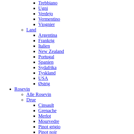
Trebbiano
Ugni
Verdejo
Vermentino
Viognier
Land
Argentina
Frankrig
Italien
New Zealand
Portugal
Spanien
Sydafrika
Tyskland
USA
Østrig
Rosevin
Alle Rosevin
Drue
Cinsault
Grenache
Merlot
Mourvedre
Pinot grigio
Pinot noir