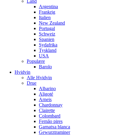
Land
Argentina
Frankrig
Italien
New Zealand
Portugal
Schweiz
Spanien
Sydafrika
Tyskland
USA
Populære
Barolo
Hvidvin
Alle Hvidvin
Drue
Albarino
Aligoté
Arneis
Chardonnay
Clairette
Colombard
Fernão pires
Garnatxa blanca
Gewurztraminer