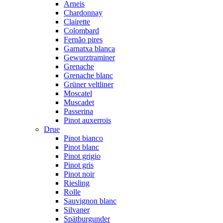
Arneis
Chardonnay
Clairette
Colombard
Fernão pires
Garnatxa blanca
Gewurztraminer
Grenache
Grenache blanc
Grüner veltliner
Moscatel
Muscadet
Passerina
Pinot auxerrois
Drue
Pinot bianco
Pinot blanc
Pinot grigio
Pinot gris
Pinot noir
Riesling
Rolle
Sauvignon blanc
Silvaner
Spätburgunder