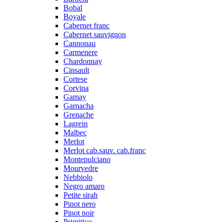
Bobal
Boyale
Cabernet franc
Cabernet sauvignon
Cannonau
Carmenere
Chardonnay
Cinsault
Cortese
Corvina
Gamay
Garnacha
Grenache
Lagrein
Malbec
Merlot
Merlot cab.sauv. cab.franc
Montepulciano
Mourvedre
Nebbiolo
Negro amaro
Petite sirah
Pinot nero
Pinot noir
Primitivo