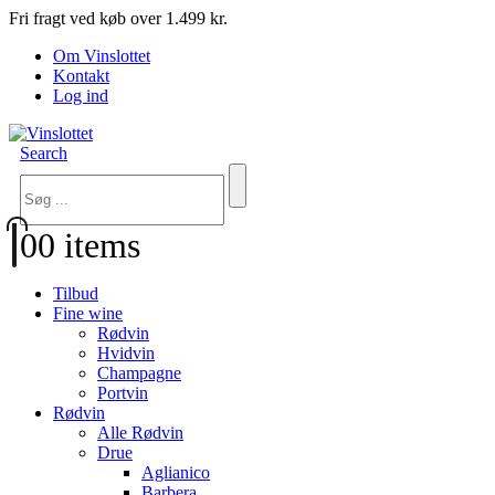
Fri fragt ved køb over 1.499 kr.
Om Vinslottet
Kontakt
Log ind
Search
0
0 items
Tilbud
Fine wine
Rødvin
Hvidvin
Champagne
Portvin
Rødvin
Alle Rødvin
Drue
Aglianico
Barbera