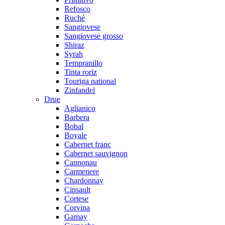
Refosco
Ruché
Sangiovese
Sangiovese grosso
Shiraz
Syrah
Tempranillo
Tinta roriz
Touriga national
Zinfandel
Drue
Aglianico
Barbera
Bobal
Boyale
Cabernet franc
Cabernet sauvignon
Cannonau
Carmenere
Chardonnay
Cinsault
Cortese
Corvina
Gamay