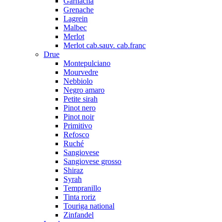
Garnacha
Grenache
Lagrein
Malbec
Merlot
Merlot cab.sauv. cab.franc
Drue
Montepulciano
Mourvedre
Nebbiolo
Negro amaro
Petite sirah
Pinot nero
Pinot noir
Primitivo
Refosco
Ruché
Sangiovese
Sangiovese grosso
Shiraz
Syrah
Tempranillo
Tinta roriz
Touriga national
Zinfandel