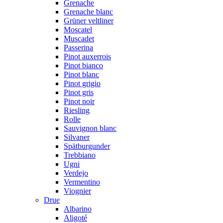
Grenache
Grenache blanc
Grüner veltliner
Moscatel
Muscadet
Passerina
Pinot auxerrois
Pinot bianco
Pinot blanc
Pinot grigio
Pinot gris
Pinot noir
Riesling
Rolle
Sauvignon blanc
Silvaner
Spätburgunder
Trebbiano
Ugni
Verdejo
Vermentino
Viognier
Drue
Albarino
Aligoté