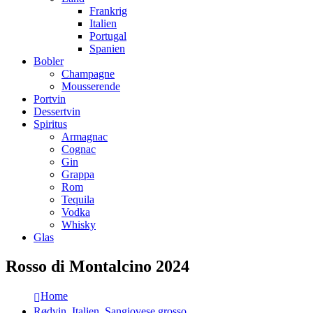
Frankrig
Italien
Portugal
Spanien
Bobler
Champagne
Mousserende
Portvin
Dessertvin
Spiritus
Armagnac
Cognac
Gin
Grappa
Rom
Tequila
Vodka
Whisky
Glas
Rosso di Montalcino 2024
Home
Rødvin
,
Italien
,
Sangiovese grosso