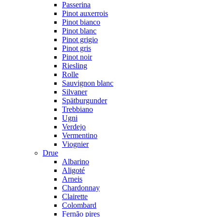
Passerina
Pinot auxerrois
Pinot bianco
Pinot blanc
Pinot grigio
Pinot gris
Pinot noir
Riesling
Rolle
Sauvignon blanc
Silvaner
Spätburgunder
Trebbiano
Ugni
Verdejo
Vermentino
Viognier
Drue
Albarino
Aligoté
Arneis
Chardonnay
Clairette
Colombard
Fernão pires