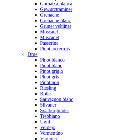
Garnatxa blanca
Gewurztraminer
Grenache
Grenache blanc
Grüner veltliner
Moscatel
Muscadet
Passerina
Pinot auxerrois
Drue
Pinot bianco
Pinot blanc
Pinot grigio
Pinot gris
Pinot noir
Riesling
Rolle
Sauvignon blanc
Silvaner
Spätburgunder
Trebbiano
Ugni
Verdejo
Vermentino
Viognier