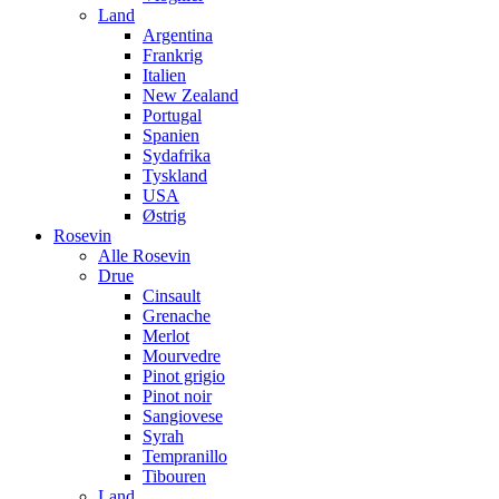
Land
Argentina
Frankrig
Italien
New Zealand
Portugal
Spanien
Sydafrika
Tyskland
USA
Østrig
Rosevin
Alle Rosevin
Drue
Cinsault
Grenache
Merlot
Mourvedre
Pinot grigio
Pinot noir
Sangiovese
Syrah
Tempranillo
Tibouren
Land