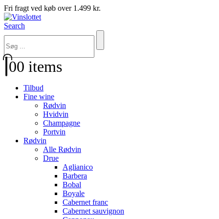
Fri fragt ved køb over 1.499 kr.
Search
0
0 items
Tilbud
Fine wine
Rødvin
Hvidvin
Champagne
Portvin
Rødvin
Alle Rødvin
Drue
Aglianico
Barbera
Bobal
Boyale
Cabernet franc
Cabernet sauvignon