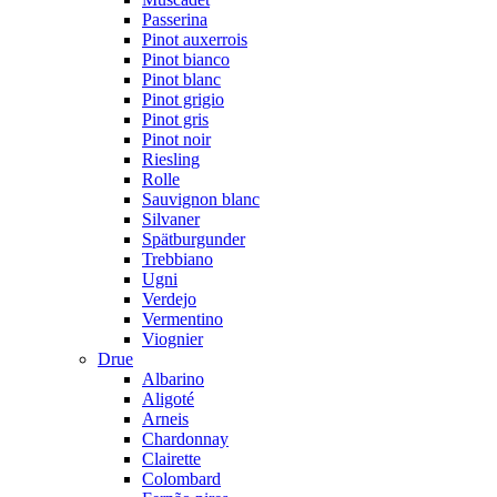
Passerina
Pinot auxerrois
Pinot bianco
Pinot blanc
Pinot grigio
Pinot gris
Pinot noir
Riesling
Rolle
Sauvignon blanc
Silvaner
Spätburgunder
Trebbiano
Ugni
Verdejo
Vermentino
Viognier
Drue
Albarino
Aligoté
Arneis
Chardonnay
Clairette
Colombard