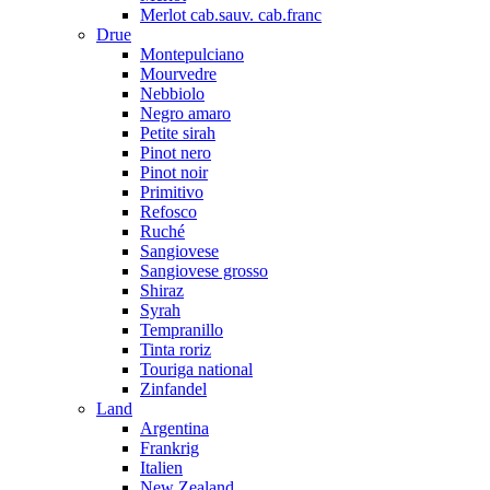
Merlot cab.sauv. cab.franc
Drue
Montepulciano
Mourvedre
Nebbiolo
Negro amaro
Petite sirah
Pinot nero
Pinot noir
Primitivo
Refosco
Ruché
Sangiovese
Sangiovese grosso
Shiraz
Syrah
Tempranillo
Tinta roriz
Touriga national
Zinfandel
Land
Argentina
Frankrig
Italien
New Zealand