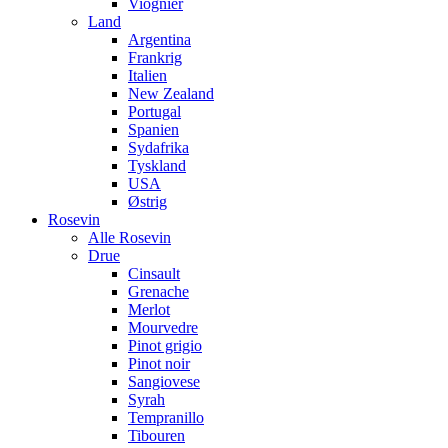
Viognier
Land
Argentina
Frankrig
Italien
New Zealand
Portugal
Spanien
Sydafrika
Tyskland
USA
Østrig
Rosevin
Alle Rosevin
Drue
Cinsault
Grenache
Merlot
Mourvedre
Pinot grigio
Pinot noir
Sangiovese
Syrah
Tempranillo
Tibouren