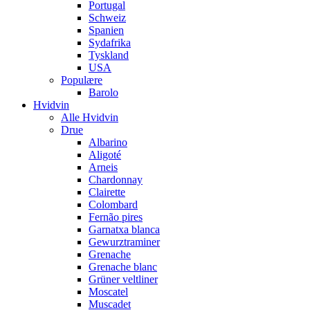
Portugal
Schweiz
Spanien
Sydafrika
Tyskland
USA
Populære
Barolo
Hvidvin
Alle Hvidvin
Drue
Albarino
Aligoté
Arneis
Chardonnay
Clairette
Colombard
Fernão pires
Garnatxa blanca
Gewurztraminer
Grenache
Grenache blanc
Grüner veltliner
Moscatel
Muscadet