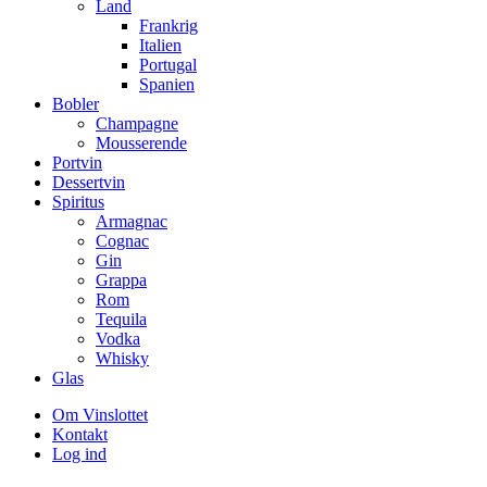
Land
Frankrig
Italien
Portugal
Spanien
Bobler
Champagne
Mousserende
Portvin
Dessertvin
Spiritus
Armagnac
Cognac
Gin
Grappa
Rom
Tequila
Vodka
Whisky
Glas
Om Vinslottet
Kontakt
Log ind