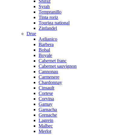
Shiraz
Syrah
Tempranillo
Tinta roriz
Touriga national
Zinfandel
Drue
Aglianico
Barbera
Bobal
Boyale
Cabernet franc
Cabernet sauvignon
Cannonau
Carmenere
Chardonnay
Cinsault
Cortese
Corvina
Gamay
Garnacha
Grenache
Lagrein
Malbec
Merlot