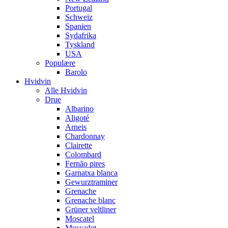
Portugal
Schweiz
Spanien
Sydafrika
Tyskland
USA
Populære
Barolo
Hvidvin
Alle Hvidvin
Drue
Albarino
Aligoté
Arneis
Chardonnay
Clairette
Colombard
Fernão pires
Garnatxa blanca
Gewurztraminer
Grenache
Grenache blanc
Grüner veltliner
Moscatel
Muscadet