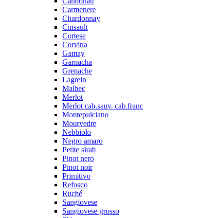
Cannonau
Carmenere
Chardonnay
Cinsault
Cortese
Corvina
Gamay
Garnacha
Grenache
Lagrein
Malbec
Merlot
Merlot cab.sauv. cab.franc
Montepulciano
Mourvedre
Nebbiolo
Negro amaro
Petite sirah
Pinot nero
Pinot noir
Primitivo
Refosco
Ruché
Sangiovese
Sangiovese grosso