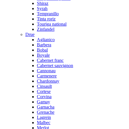
Shiraz
Syrah
Tempranillo
Tinta roriz
Touriga national
Zinfandel
Drue
Aglianico
Barbera
Bobal
Boyale
Cabernet franc
Cabernet sauvignon
Cannonau
Carmenere
Chardonnay
Cinsault
Cortese
Corvina
Gamay
Garnacha
Grenache
Lagrein
Malbec
Merlot