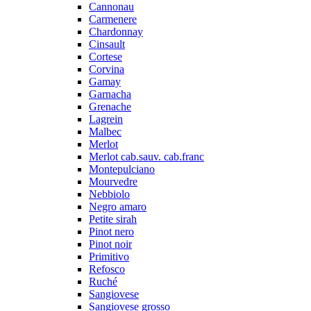
Cannonau
Carmenere
Chardonnay
Cinsault
Cortese
Corvina
Gamay
Garnacha
Grenache
Lagrein
Malbec
Merlot
Merlot cab.sauv. cab.franc
Montepulciano
Mourvedre
Nebbiolo
Negro amaro
Petite sirah
Pinot nero
Pinot noir
Primitivo
Refosco
Ruché
Sangiovese
Sangiovese grosso