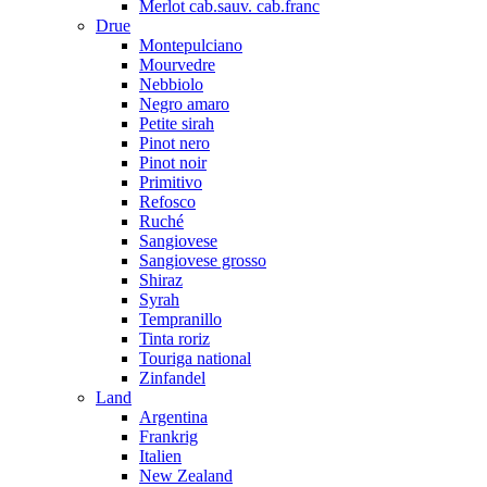
Merlot cab.sauv. cab.franc
Drue
Montepulciano
Mourvedre
Nebbiolo
Negro amaro
Petite sirah
Pinot nero
Pinot noir
Primitivo
Refosco
Ruché
Sangiovese
Sangiovese grosso
Shiraz
Syrah
Tempranillo
Tinta roriz
Touriga national
Zinfandel
Land
Argentina
Frankrig
Italien
New Zealand