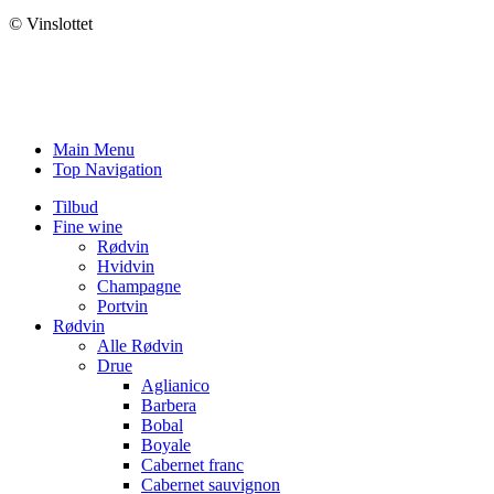
© Vinslottet
Main Menu
Top Navigation
Tilbud
Fine wine
Rødvin
Hvidvin
Champagne
Portvin
Rødvin
Alle Rødvin
Drue
Aglianico
Barbera
Bobal
Boyale
Cabernet franc
Cabernet sauvignon