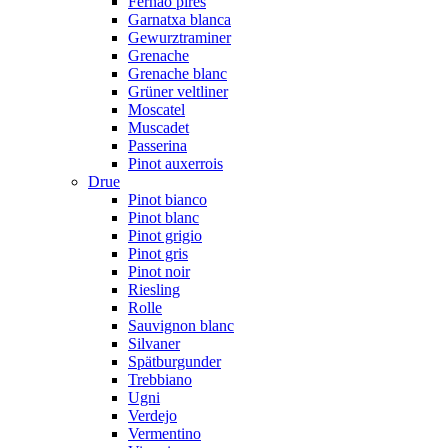
Fernão pires
Garnatxa blanca
Gewurztraminer
Grenache
Grenache blanc
Grüner veltliner
Moscatel
Muscadet
Passerina
Pinot auxerrois
Drue
Pinot bianco
Pinot blanc
Pinot grigio
Pinot gris
Pinot noir
Riesling
Rolle
Sauvignon blanc
Silvaner
Spätburgunder
Trebbiano
Ugni
Verdejo
Vermentino