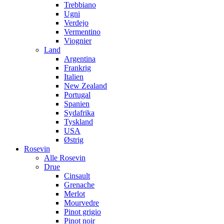
Trebbiano
Ugni
Verdejo
Vermentino
Viognier
Land
Argentina
Frankrig
Italien
New Zealand
Portugal
Spanien
Sydafrika
Tyskland
USA
Østrig
Rosevin
Alle Rosevin
Drue
Cinsault
Grenache
Merlot
Mourvedre
Pinot grigio
Pinot noir