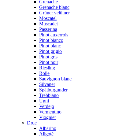
Grenache
Grenache blanc
Grüner veltliner
Moscatel
Muscadet
Passerina
Pinot auxerrois
Pinot bianco
Pinot blanc
Pinot grigio
Pinot gris
Pinot noir
Riesling
Rolle
Sauvignon blanc
Silvaner
Spätburgunder
Trebbiano
Ugni
Verdejo
Vermentino
Viognier
Drue
Albarino
Aligoté