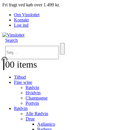
Fri fragt ved køb over 1.499 kr.
Om Vinslottet
Kontakt
Log ind
Search
0
0 items
Tilbud
Fine wine
Rødvin
Hvidvin
Champagne
Portvin
Rødvin
Alle Rødvin
Drue
Aglianico
Barbera