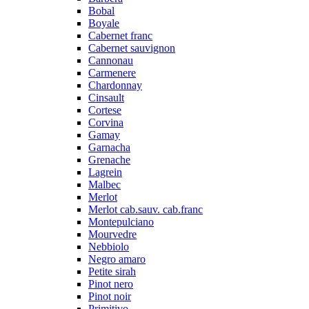
Bobal
Boyale
Cabernet franc
Cabernet sauvignon
Cannonau
Carmenere
Chardonnay
Cinsault
Cortese
Corvina
Gamay
Garnacha
Grenache
Lagrein
Malbec
Merlot
Merlot cab.sauv. cab.franc
Montepulciano
Mourvedre
Nebbiolo
Negro amaro
Petite sirah
Pinot nero
Pinot noir
Primitivo