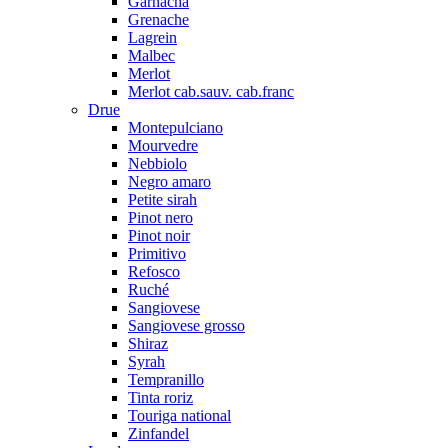
Garnacha
Grenache
Lagrein
Malbec
Merlot
Merlot cab.sauv. cab.franc
Drue
Montepulciano
Mourvedre
Nebbiolo
Negro amaro
Petite sirah
Pinot nero
Pinot noir
Primitivo
Refosco
Ruché
Sangiovese
Sangiovese grosso
Shiraz
Syrah
Tempranillo
Tinta roriz
Touriga national
Zinfandel