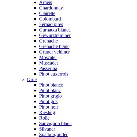
Arneis
Chardonnay
Clairette
Colombard
Fernão pires
Garnatxa blanca
Gewurztraminer
Grenache
Grenache blanc
Grüner veltliner
Moscatel
Muscadet
Passerina
Pinot auxerrois
Drue
Pinot bianco
Pinot blanc
Pinot grigio
Pinot gris
Pinot noir
Riesling
Rolle
Sauvignon blanc
Silvaner
Spätburgunder