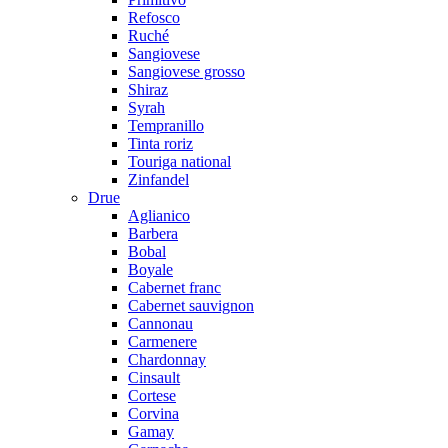
Refosco
Ruché
Sangiovese
Sangiovese grosso
Shiraz
Syrah
Tempranillo
Tinta roriz
Touriga national
Zinfandel
Drue
Aglianico
Barbera
Bobal
Boyale
Cabernet franc
Cabernet sauvignon
Cannonau
Carmenere
Chardonnay
Cinsault
Cortese
Corvina
Gamay