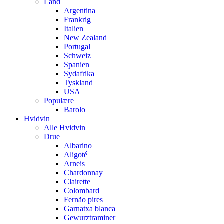
Land
Argentina
Frankrig
Italien
New Zealand
Portugal
Schweiz
Spanien
Sydafrika
Tyskland
USA
Populære
Barolo
Hvidvin
Alle Hvidvin
Drue
Albarino
Aligoté
Arneis
Chardonnay
Clairette
Colombard
Fernão pires
Garnatxa blanca
Gewurztraminer