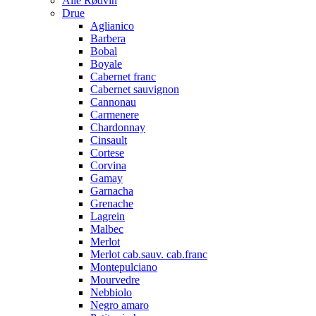
Alle Rødvin
Drue
Aglianico
Barbera
Bobal
Boyale
Cabernet franc
Cabernet sauvignon
Cannonau
Carmenere
Chardonnay
Cinsault
Cortese
Corvina
Gamay
Garnacha
Grenache
Lagrein
Malbec
Merlot
Merlot cab.sauv. cab.franc
Montepulciano
Mourvedre
Nebbiolo
Negro amaro