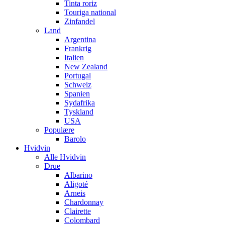
Tinta roriz
Touriga national
Zinfandel
Land
Argentina
Frankrig
Italien
New Zealand
Portugal
Schweiz
Spanien
Sydafrika
Tyskland
USA
Populære
Barolo
Hvidvin
Alle Hvidvin
Drue
Albarino
Aligoté
Arneis
Chardonnay
Clairette
Colombard