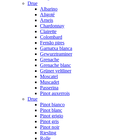
Drue
Albarino
Aligoté
Arneis
Chardonnay
Clairette
Colombard
Fernão pires
Garnatxa blanca
Gewurztraminer
Grenache
Grenache blanc
Grüner veltliner
Moscatel
Muscadet
Passerina
Pinot auxerrois
Drue
Pinot bianco
Pinot blanc
Pinot grigio
Pinot gris
Pinot noir
Riesling
Rolle