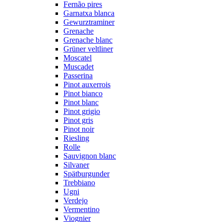
Fernão pires
Garnatxa blanca
Gewurztraminer
Grenache
Grenache blanc
Grüner veltliner
Moscatel
Muscadet
Passerina
Pinot auxerrois
Pinot bianco
Pinot blanc
Pinot grigio
Pinot gris
Pinot noir
Riesling
Rolle
Sauvignon blanc
Silvaner
Spätburgunder
Trebbiano
Ugni
Verdejo
Vermentino
Viognier