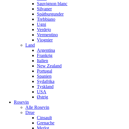
Sauvignon blanc
Silvaner
Spätburgunder
Trebbiano
Ugni
Verdejo
Vermentino
Viognier
Land
Argentina
Frankrig
Italien
New Zealand
Portugal
Spanien
Sydafrika
Tyskland
USA
Østrig
Rosevin
Alle Rosevin
Drue
Cinsault
Grenache
Merlot