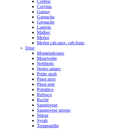
Cortese
Corvina
Gamay
Garnacha
Grenache
Lagrein
Malbec
Merlot
Merlot cab.sauv. cab.franc
Drue
Montepulciano
Mourvedre
Nebbiolo
Negro amaro
Petite sirah
Pinot nero
Pinot noir
Primitivo
Refosco
Ruché
Sangiovese
Sangiovese grosso
Shiraz
Syrah
Tempranillo