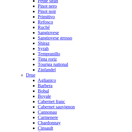
Petite sirah
Pinot nero
Pinot noir
Primitivo
Refosco
Ruché
Sangiovese
Sangiovese grosso
Shiraz
Syrah
Tempranillo
Tinta roriz
Touriga national
Zinfandel
Drue
Aglianico
Barbera
Bobal
Boyale
Cabernet franc
Cabernet sauvignon
Cannonau
Carmenere
Chardonnay
Cinsault