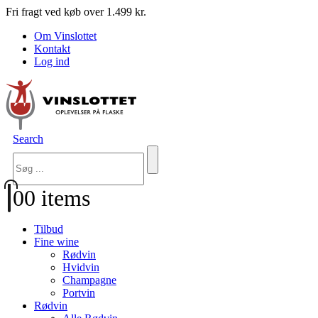
Fri fragt ved køb over 1.499 kr.
Om Vinslottet
Kontakt
Log ind
Search
0
0 items
Tilbud
Fine wine
Rødvin
Hvidvin
Champagne
Portvin
Rødvin