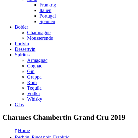
Frankrig
Italien
Portugal
Spanien
Bobler
Champagne
Mousserende
Portvin
Dessertvin
Spiritus
Armagnac
Cognac
Gin
Grappa
Rom
Tequila
Vodka
Whisky
Glas
Charmes Chambertin Grand Cru 2019
Home
Rødvin
,
Pinot noir
,
Frankrig