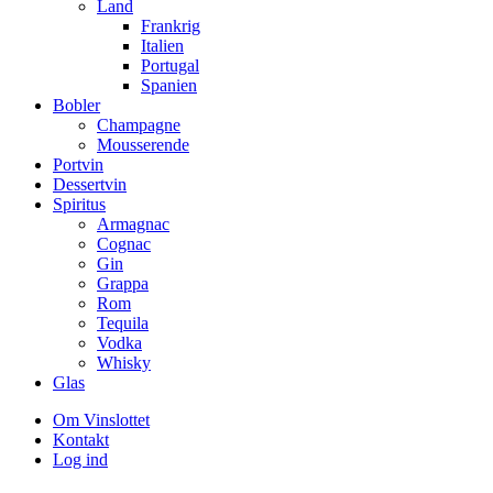
Land
Frankrig
Italien
Portugal
Spanien
Bobler
Champagne
Mousserende
Portvin
Dessertvin
Spiritus
Armagnac
Cognac
Gin
Grappa
Rom
Tequila
Vodka
Whisky
Glas
Om Vinslottet
Kontakt
Log ind