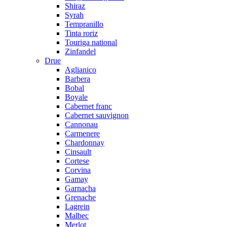
Shiraz
Syrah
Tempranillo
Tinta roriz
Touriga national
Zinfandel
Drue
Aglianico
Barbera
Bobal
Boyale
Cabernet franc
Cabernet sauvignon
Cannonau
Carmenere
Chardonnay
Cinsault
Cortese
Corvina
Gamay
Garnacha
Grenache
Lagrein
Malbec
Merlot