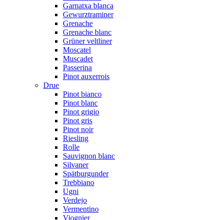
Garnatxa blanca
Gewurztraminer
Grenache
Grenache blanc
Grüner veltliner
Moscatel
Muscadet
Passerina
Pinot auxerrois
Drue
Pinot bianco
Pinot blanc
Pinot grigio
Pinot gris
Pinot noir
Riesling
Rolle
Sauvignon blanc
Silvaner
Spätburgunder
Trebbiano
Ugni
Verdejo
Vermentino
Viognier