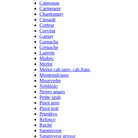
Cannonau
Carmenere
Chardonnay
Cinsault
Cortese
Corvina
Gamay
Garnacha
Grenache
Lagrein
Malbec
Merlot
Merlot cab.sauv. cab.franc
Montepulciano
Mourvedre
Nebbiolo
Negro amaro
Petite sirah
Pinot nero
Pinot noir
Primitivo
Refosco
Ruché
Sangiovese
Sangiovese grosso