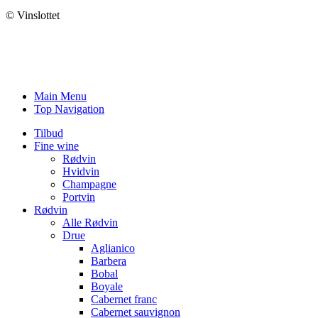
© Vinslottet
Main Menu
Top Navigation
Tilbud
Fine wine
Rødvin
Hvidvin
Champagne
Portvin
Rødvin
Alle Rødvin
Drue
Aglianico
Barbera
Bobal
Boyale
Cabernet franc
Cabernet sauvignon