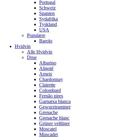
Portugal
Schweiz
Spanien
Sydafrika
Tyskland
USA
Populære
Barolo
Hvidvin
Alle Hvidvin
Drue
Albarino
Aligoté
Arneis
Chardonnay
Clairette
Colombard
Fernão pires
Garnatxa blanca
Gewurztraminer
Grenache
Grenache blanc
Grüner veltliner
Moscatel
Muscadet