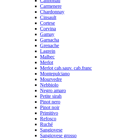
Cannonau
Carmenere
Chardonnay
Cinsault
Cortese
Corvina
Gamay
Garnacha
Grenache
Lagrein
Malbec
Merlot
Merlot cab.sauv. cab.franc
Montepulciano
Mourvedre
Nebbiolo
Negro amaro
Petite sirah
Pinot nero
Pinot noir
Primitivo
Refosco
Ruché
Sangiovese
Sangiovese grosso