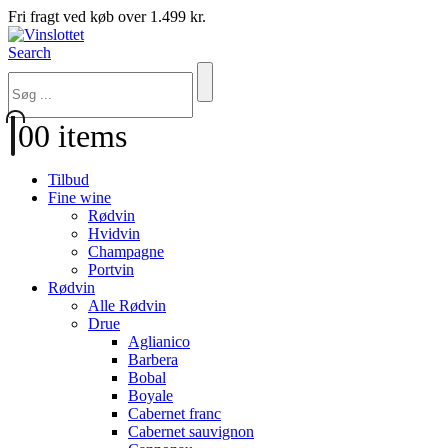
Fri fragt ved køb over 1.499 kr.
Search
0
0 items
Tilbud
Fine wine
Rødvin
Hvidvin
Champagne
Portvin
Rødvin
Alle Rødvin
Drue
Aglianico
Barbera
Bobal
Boyale
Cabernet franc
Cabernet sauvignon