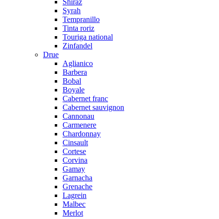
Shiraz
Syrah
Tempranillo
Tinta roriz
Touriga national
Zinfandel
Drue
Aglianico
Barbera
Bobal
Boyale
Cabernet franc
Cabernet sauvignon
Cannonau
Carmenere
Chardonnay
Cinsault
Cortese
Corvina
Gamay
Garnacha
Grenache
Lagrein
Malbec
Merlot