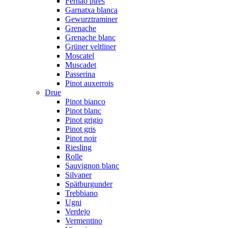
Fernão pires
Garnatxa blanca
Gewurztraminer
Grenache
Grenache blanc
Grüner veltliner
Moscatel
Muscadet
Passerina
Pinot auxerrois
Drue
Pinot bianco
Pinot blanc
Pinot grigio
Pinot gris
Pinot noir
Riesling
Rolle
Sauvignon blanc
Silvaner
Spätburgunder
Trebbiano
Ugni
Verdejo
Vermentino