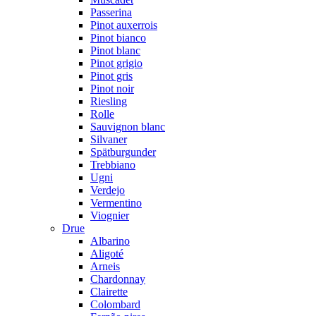
Passerina
Pinot auxerrois
Pinot bianco
Pinot blanc
Pinot grigio
Pinot gris
Pinot noir
Riesling
Rolle
Sauvignon blanc
Silvaner
Spätburgunder
Trebbiano
Ugni
Verdejo
Vermentino
Viognier
Drue
Albarino
Aligoté
Arneis
Chardonnay
Clairette
Colombard