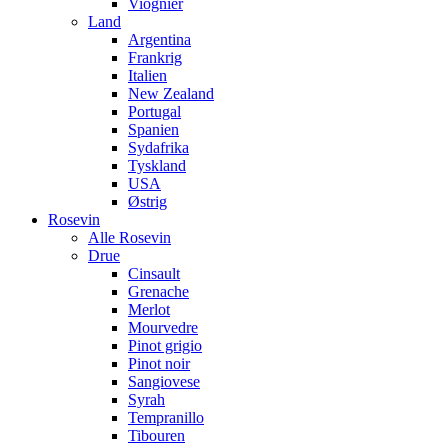
Viognier
Land
Argentina
Frankrig
Italien
New Zealand
Portugal
Spanien
Sydafrika
Tyskland
USA
Østrig
Rosevin
Alle Rosevin
Drue
Cinsault
Grenache
Merlot
Mourvedre
Pinot grigio
Pinot noir
Sangiovese
Syrah
Tempranillo
Tibouren