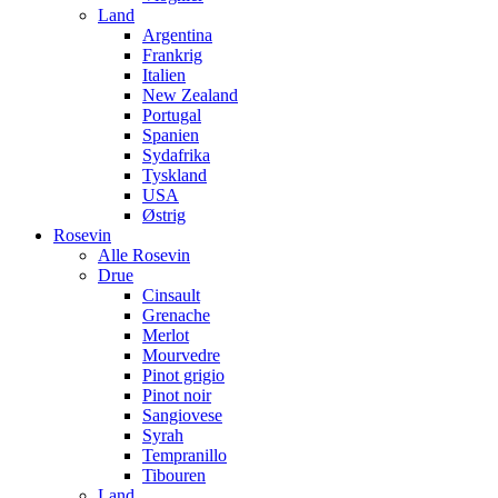
Land
Argentina
Frankrig
Italien
New Zealand
Portugal
Spanien
Sydafrika
Tyskland
USA
Østrig
Rosevin
Alle Rosevin
Drue
Cinsault
Grenache
Merlot
Mourvedre
Pinot grigio
Pinot noir
Sangiovese
Syrah
Tempranillo
Tibouren
Land