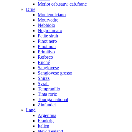
Merlot cab.sauv. cab.franc
Drue
Montepulciano
Mourvedre
Nebbiolo
Negro amaro
Petite sirah
Pinot nero
Pinot noir
Primitivo
Refosco
Ruché
Sangiovese
Sangiovese grosso
Shiraz
Syrah
Tempranillo
Tinta roriz
Touriga national
Zinfandel
Land
Argentina
Frankrig
Italien
New Zealand