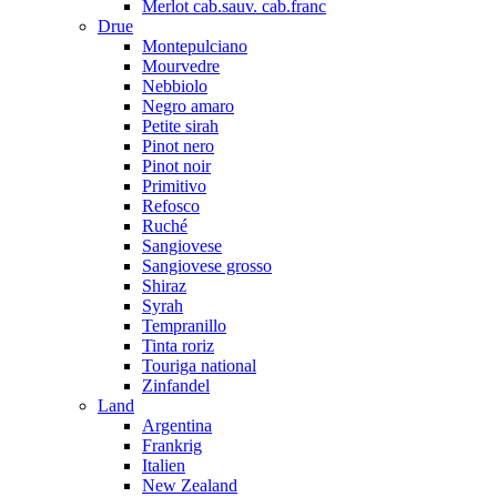
Merlot cab.sauv. cab.franc
Drue
Montepulciano
Mourvedre
Nebbiolo
Negro amaro
Petite sirah
Pinot nero
Pinot noir
Primitivo
Refosco
Ruché
Sangiovese
Sangiovese grosso
Shiraz
Syrah
Tempranillo
Tinta roriz
Touriga national
Zinfandel
Land
Argentina
Frankrig
Italien
New Zealand