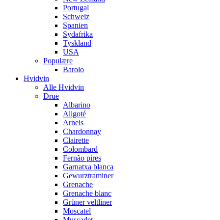
Portugal
Schweiz
Spanien
Sydafrika
Tyskland
USA
Populære
Barolo
Hvidvin
Alle Hvidvin
Drue
Albarino
Aligoté
Arneis
Chardonnay
Clairette
Colombard
Fernão pires
Garnatxa blanca
Gewurztraminer
Grenache
Grenache blanc
Grüner veltliner
Moscatel
Muscadet