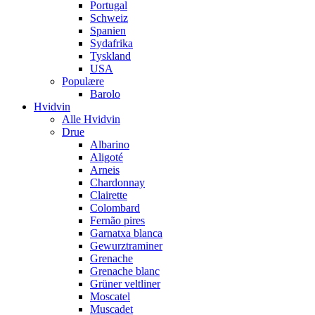
Portugal
Schweiz
Spanien
Sydafrika
Tyskland
USA
Populære
Barolo
Hvidvin
Alle Hvidvin
Drue
Albarino
Aligoté
Arneis
Chardonnay
Clairette
Colombard
Fernão pires
Garnatxa blanca
Gewurztraminer
Grenache
Grenache blanc
Grüner veltliner
Moscatel
Muscadet