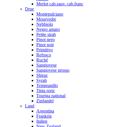
Merlot cab.sauv. cab.franc
Drue
Montepulciano
Mourvedre
Nebbiolo
Negro amaro
Petite sirah
Pinot nero
Pinot noir
Primitivo
Refosco
Ruché
Sangiovese
Sangiovese grosso
Shiraz
Syrah
Tempranillo
Tinta roriz
Touriga national
Zinfandel
Land
Argentina
Frankrig
Italien
New Zealand