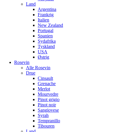
Land
Argentina
Frankrig
Italien
New Zealand
Portugal
Spanien
Sydafrika
Tyskland
USA
Østrig
Rosevin
Alle Rosevin
Drue
Cinsault
Grenache
Merlot
Mourvedre
Pinot grigio
Pinot noir
Sangiovese
Syrah
Tempranillo
Tibouren
Land