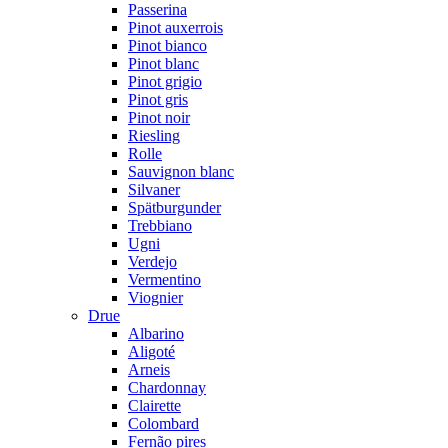
Passerina
Pinot auxerrois
Pinot bianco
Pinot blanc
Pinot grigio
Pinot gris
Pinot noir
Riesling
Rolle
Sauvignon blanc
Silvaner
Spätburgunder
Trebbiano
Ugni
Verdejo
Vermentino
Viognier
Drue
Albarino
Aligoté
Arneis
Chardonnay
Clairette
Colombard
Fernão pires