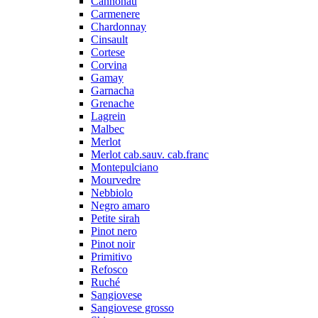
Cannonau
Carmenere
Chardonnay
Cinsault
Cortese
Corvina
Gamay
Garnacha
Grenache
Lagrein
Malbec
Merlot
Merlot cab.sauv. cab.franc
Montepulciano
Mourvedre
Nebbiolo
Negro amaro
Petite sirah
Pinot nero
Pinot noir
Primitivo
Refosco
Ruché
Sangiovese
Sangiovese grosso