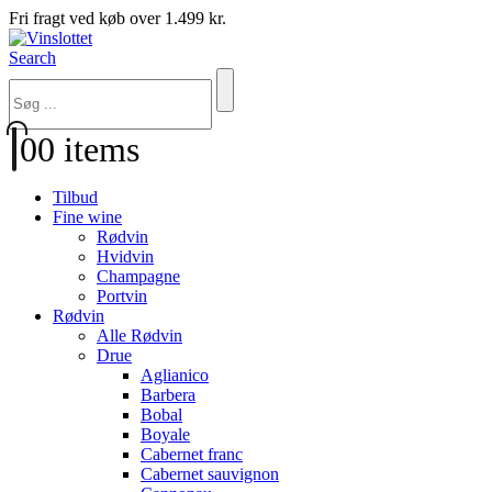
Fri fragt ved køb over 1.499 kr.
Search
0
0 items
Tilbud
Fine wine
Rødvin
Hvidvin
Champagne
Portvin
Rødvin
Alle Rødvin
Drue
Aglianico
Barbera
Bobal
Boyale
Cabernet franc
Cabernet sauvignon