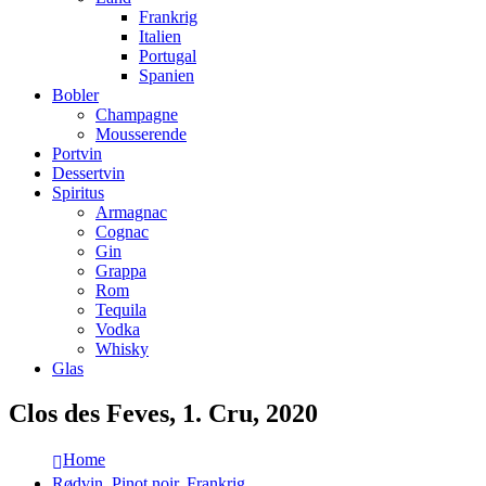
Frankrig
Italien
Portugal
Spanien
Bobler
Champagne
Mousserende
Portvin
Dessertvin
Spiritus
Armagnac
Cognac
Gin
Grappa
Rom
Tequila
Vodka
Whisky
Glas
Clos des Feves, 1. Cru, 2020
Home
Rødvin
,
Pinot noir
,
Frankrig