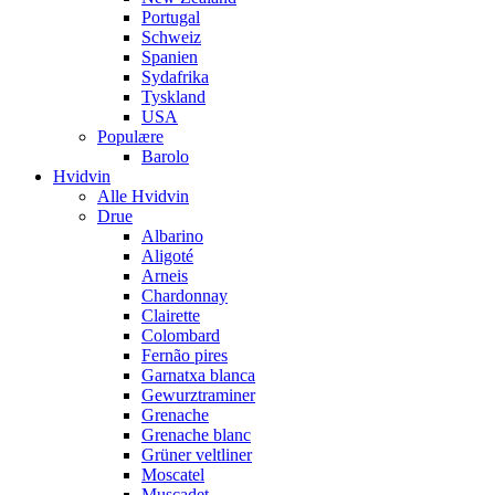
Portugal
Schweiz
Spanien
Sydafrika
Tyskland
USA
Populære
Barolo
Hvidvin
Alle Hvidvin
Drue
Albarino
Aligoté
Arneis
Chardonnay
Clairette
Colombard
Fernão pires
Garnatxa blanca
Gewurztraminer
Grenache
Grenache blanc
Grüner veltliner
Moscatel
Muscadet