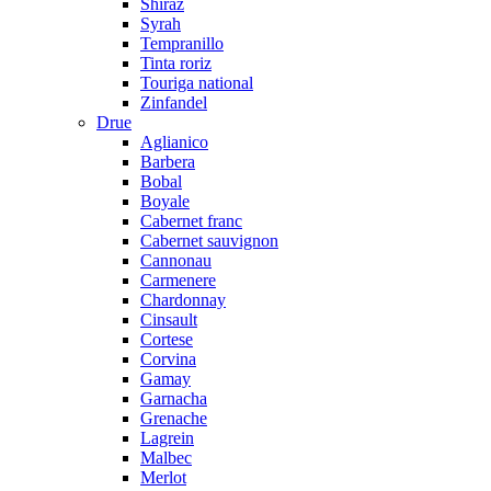
Shiraz
Syrah
Tempranillo
Tinta roriz
Touriga national
Zinfandel
Drue
Aglianico
Barbera
Bobal
Boyale
Cabernet franc
Cabernet sauvignon
Cannonau
Carmenere
Chardonnay
Cinsault
Cortese
Corvina
Gamay
Garnacha
Grenache
Lagrein
Malbec
Merlot