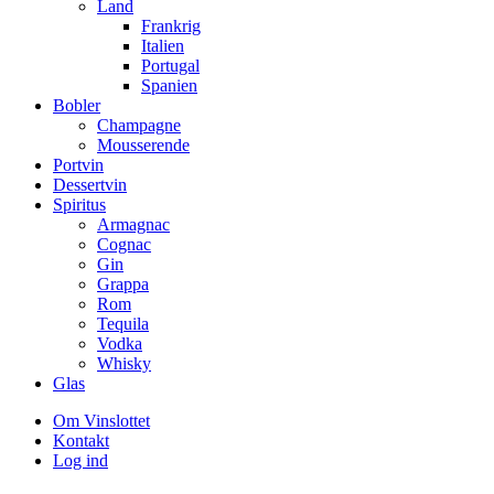
Land
Frankrig
Italien
Portugal
Spanien
Bobler
Champagne
Mousserende
Portvin
Dessertvin
Spiritus
Armagnac
Cognac
Gin
Grappa
Rom
Tequila
Vodka
Whisky
Glas
Om Vinslottet
Kontakt
Log ind