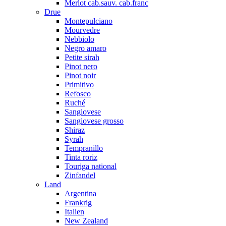
Merlot cab.sauv. cab.franc
Drue
Montepulciano
Mourvedre
Nebbiolo
Negro amaro
Petite sirah
Pinot nero
Pinot noir
Primitivo
Refosco
Ruché
Sangiovese
Sangiovese grosso
Shiraz
Syrah
Tempranillo
Tinta roriz
Touriga national
Zinfandel
Land
Argentina
Frankrig
Italien
New Zealand