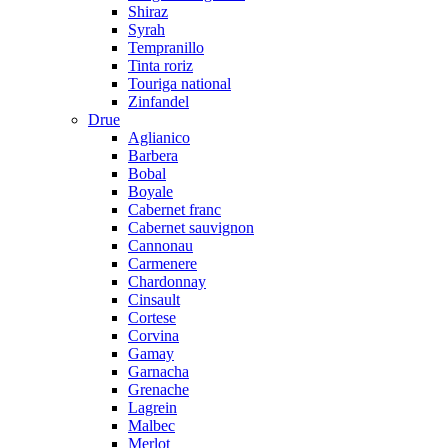
Shiraz
Syrah
Tempranillo
Tinta roriz
Touriga national
Zinfandel
Drue
Aglianico
Barbera
Bobal
Boyale
Cabernet franc
Cabernet sauvignon
Cannonau
Carmenere
Chardonnay
Cinsault
Cortese
Corvina
Gamay
Garnacha
Grenache
Lagrein
Malbec
Merlot