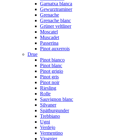
Garnatxa blanca
Gewurztraminer
Grenache
Grenache blanc
Grüner veltliner
Moscatel
Muscadet
Passerina
Pinot auxerrois
Drue
Pinot bianco
Pinot blanc
Pinot grigio
Pinot gris
Pinot noir
Riesling
Rolle
Sauvignon blanc
Silvaner
Spätburgunder
Trebbiano
Ugni
Verdejo
Vermentino
Viognier