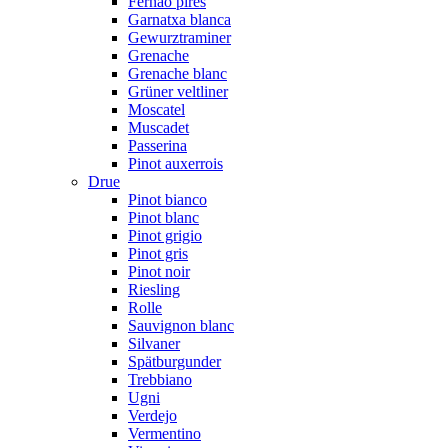
Fernão pires
Garnatxa blanca
Gewurztraminer
Grenache
Grenache blanc
Grüner veltliner
Moscatel
Muscadet
Passerina
Pinot auxerrois
Drue
Pinot bianco
Pinot blanc
Pinot grigio
Pinot gris
Pinot noir
Riesling
Rolle
Sauvignon blanc
Silvaner
Spätburgunder
Trebbiano
Ugni
Verdejo
Vermentino