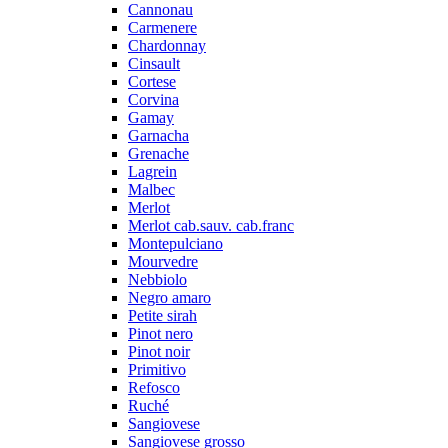
Cannonau
Carmenere
Chardonnay
Cinsault
Cortese
Corvina
Gamay
Garnacha
Grenache
Lagrein
Malbec
Merlot
Merlot cab.sauv. cab.franc
Montepulciano
Mourvedre
Nebbiolo
Negro amaro
Petite sirah
Pinot nero
Pinot noir
Primitivo
Refosco
Ruché
Sangiovese
Sangiovese grosso