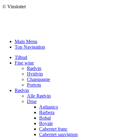
© Vinslottet
Main Menu
Top Navigation
Tilbud
Fine wine
Rødvin
Hvidvin
Champagne
Portvin
Rødvin
Alle Rødvin
Drue
Aglianico
Barbera
Bobal
Boyale
Cabernet franc
Cabernet sauvignon