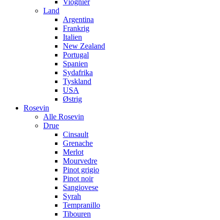
Viognier
Land
Argentina
Frankrig
Italien
New Zealand
Portugal
Spanien
Sydafrika
Tyskland
USA
Østrig
Rosevin
Alle Rosevin
Drue
Cinsault
Grenache
Merlot
Mourvedre
Pinot grigio
Pinot noir
Sangiovese
Syrah
Tempranillo
Tibouren