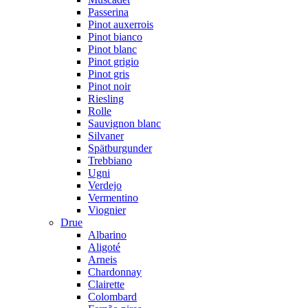
Passerina
Pinot auxerrois
Pinot bianco
Pinot blanc
Pinot grigio
Pinot gris
Pinot noir
Riesling
Rolle
Sauvignon blanc
Silvaner
Spätburgunder
Trebbiano
Ugni
Verdejo
Vermentino
Viognier
Drue
Albarino
Aligoté
Arneis
Chardonnay
Clairette
Colombard