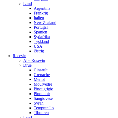
Land
Argentina
Frankrig
Italien
New Zealand
Portugal
Spanien
Sydafrika
Tyskland
USA
Østrig
Rosevin
Alle Rosevin
Drue
Cinsault
Grenache
Merlot
Mourvedre
Pinot grigio
Pinot noir
Sangiovese
Syrah
Tempranillo
Tibouren
Land