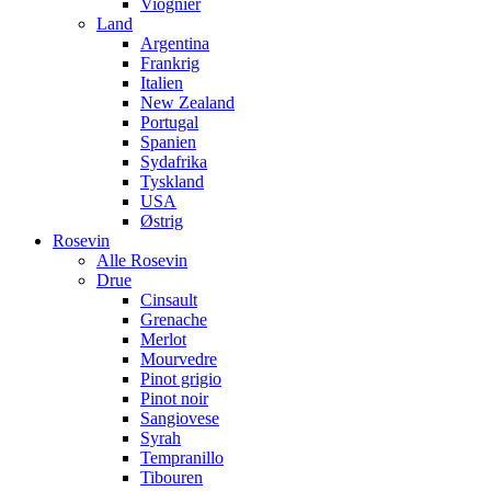
Viognier
Land
Argentina
Frankrig
Italien
New Zealand
Portugal
Spanien
Sydafrika
Tyskland
USA
Østrig
Rosevin
Alle Rosevin
Drue
Cinsault
Grenache
Merlot
Mourvedre
Pinot grigio
Pinot noir
Sangiovese
Syrah
Tempranillo
Tibouren