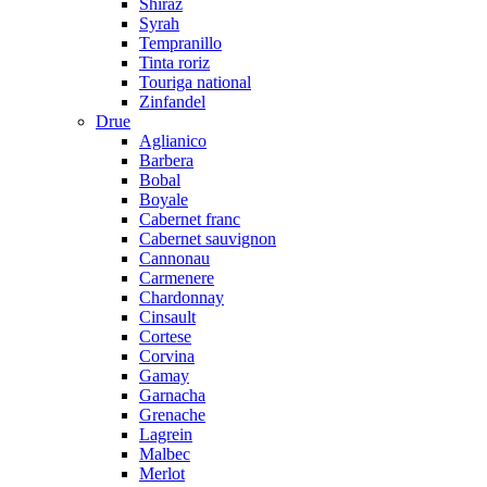
Shiraz
Syrah
Tempranillo
Tinta roriz
Touriga national
Zinfandel
Drue
Aglianico
Barbera
Bobal
Boyale
Cabernet franc
Cabernet sauvignon
Cannonau
Carmenere
Chardonnay
Cinsault
Cortese
Corvina
Gamay
Garnacha
Grenache
Lagrein
Malbec
Merlot