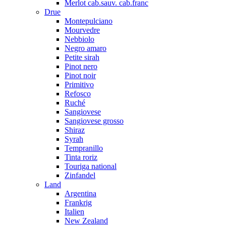
Merlot cab.sauv. cab.franc
Drue
Montepulciano
Mourvedre
Nebbiolo
Negro amaro
Petite sirah
Pinot nero
Pinot noir
Primitivo
Refosco
Ruché
Sangiovese
Sangiovese grosso
Shiraz
Syrah
Tempranillo
Tinta roriz
Touriga national
Zinfandel
Land
Argentina
Frankrig
Italien
New Zealand