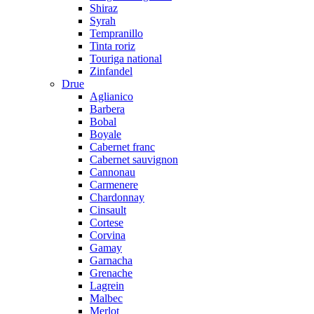
Shiraz
Syrah
Tempranillo
Tinta roriz
Touriga national
Zinfandel
Drue
Aglianico
Barbera
Bobal
Boyale
Cabernet franc
Cabernet sauvignon
Cannonau
Carmenere
Chardonnay
Cinsault
Cortese
Corvina
Gamay
Garnacha
Grenache
Lagrein
Malbec
Merlot