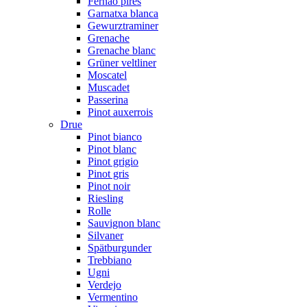
Fernão pires
Garnatxa blanca
Gewurztraminer
Grenache
Grenache blanc
Grüner veltliner
Moscatel
Muscadet
Passerina
Pinot auxerrois
Drue
Pinot bianco
Pinot blanc
Pinot grigio
Pinot gris
Pinot noir
Riesling
Rolle
Sauvignon blanc
Silvaner
Spätburgunder
Trebbiano
Ugni
Verdejo
Vermentino