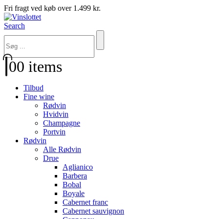
Fri fragt ved køb over 1.499 kr.
Search
0
0 items
Tilbud
Fine wine
Rødvin
Hvidvin
Champagne
Portvin
Rødvin
Alle Rødvin
Drue
Aglianico
Barbera
Bobal
Boyale
Cabernet franc
Cabernet sauvignon