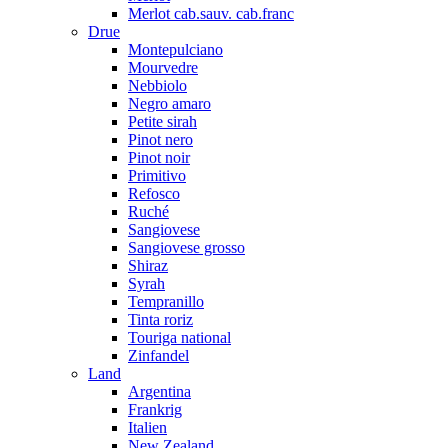
Merlot cab.sauv. cab.franc
Drue
Montepulciano
Mourvedre
Nebbiolo
Negro amaro
Petite sirah
Pinot nero
Pinot noir
Primitivo
Refosco
Ruché
Sangiovese
Sangiovese grosso
Shiraz
Syrah
Tempranillo
Tinta roriz
Touriga national
Zinfandel
Land
Argentina
Frankrig
Italien
New Zealand