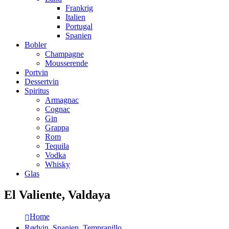
Frankrig
Italien
Portugal
Spanien
Bobler
Champagne
Mousserende
Portvin
Dessertvin
Spiritus
Armagnac
Cognac
Gin
Grappa
Rom
Tequila
Vodka
Whisky
Glas
El Valiente, Valdaya
Home
Rødvin
,
Spanien
,
Tempranillo