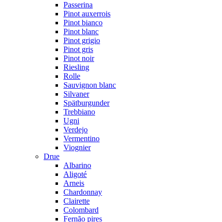
Passerina
Pinot auxerrois
Pinot bianco
Pinot blanc
Pinot grigio
Pinot gris
Pinot noir
Riesling
Rolle
Sauvignon blanc
Silvaner
Spätburgunder
Trebbiano
Ugni
Verdejo
Vermentino
Viognier
Drue
Albarino
Aligoté
Arneis
Chardonnay
Clairette
Colombard
Fernão pires