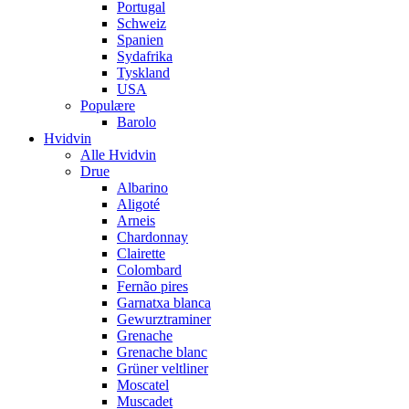
Portugal
Schweiz
Spanien
Sydafrika
Tyskland
USA
Populære
Barolo
Hvidvin
Alle Hvidvin
Drue
Albarino
Aligoté
Arneis
Chardonnay
Clairette
Colombard
Fernão pires
Garnatxa blanca
Gewurztraminer
Grenache
Grenache blanc
Grüner veltliner
Moscatel
Muscadet