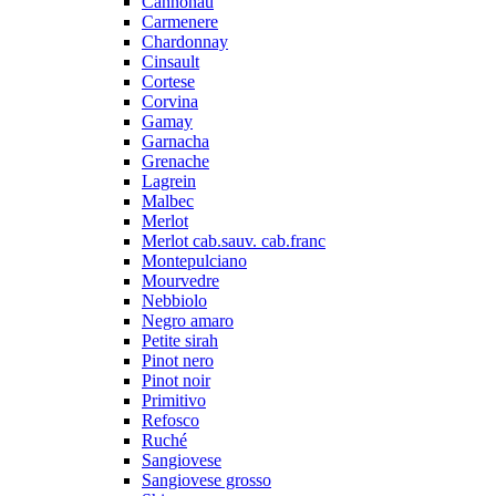
Cannonau
Carmenere
Chardonnay
Cinsault
Cortese
Corvina
Gamay
Garnacha
Grenache
Lagrein
Malbec
Merlot
Merlot cab.sauv. cab.franc
Montepulciano
Mourvedre
Nebbiolo
Negro amaro
Petite sirah
Pinot nero
Pinot noir
Primitivo
Refosco
Ruché
Sangiovese
Sangiovese grosso