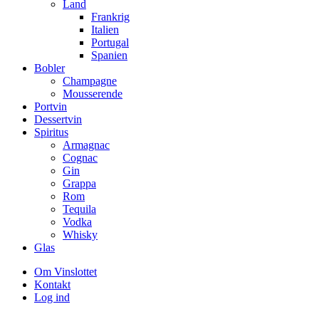
Land
Frankrig
Italien
Portugal
Spanien
Bobler
Champagne
Mousserende
Portvin
Dessertvin
Spiritus
Armagnac
Cognac
Gin
Grappa
Rom
Tequila
Vodka
Whisky
Glas
Om Vinslottet
Kontakt
Log ind