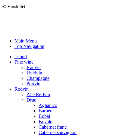
© Vinslottet
Main Menu
Top Navigation
Tilbud
Fine wine
Rødvin
Hvidvin
Champagne
Portvin
Rødvin
Alle Rødvin
Drue
Aglianico
Barbera
Bobal
Boyale
Cabernet franc
Cabernet sauvignon