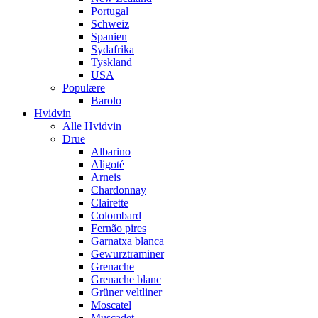
Portugal
Schweiz
Spanien
Sydafrika
Tyskland
USA
Populære
Barolo
Hvidvin
Alle Hvidvin
Drue
Albarino
Aligoté
Arneis
Chardonnay
Clairette
Colombard
Fernão pires
Garnatxa blanca
Gewurztraminer
Grenache
Grenache blanc
Grüner veltliner
Moscatel
Muscadet