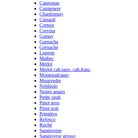
Cannonau
Carmenere
Chardonnay
Cinsault
Cortese
Corvina
Gamay
Garnacha
Grenache
Lagrein
Malbec
Merlot
Merlot cab.sauv. cab.franc
Montepulciano
Mourvedre
Nebbiolo
Negro amaro
Petite sirah
Pinot nero
Pinot noir
Primitivo
Refosco
Ruché
Sangiovese
Sangiovese grosso