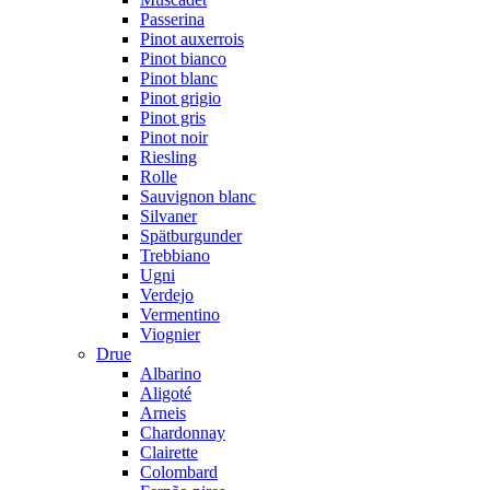
Passerina
Pinot auxerrois
Pinot bianco
Pinot blanc
Pinot grigio
Pinot gris
Pinot noir
Riesling
Rolle
Sauvignon blanc
Silvaner
Spätburgunder
Trebbiano
Ugni
Verdejo
Vermentino
Viognier
Drue
Albarino
Aligoté
Arneis
Chardonnay
Clairette
Colombard