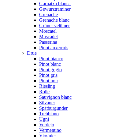
Garnatxa blanca
Gewurztraminer
Grenache
Grenache blanc
Grüner veltliner
Moscatel
Muscadet
Passerina
Pinot auxerrois
Drue
Pinot bianco
Pinot blanc
Pinot grigio
Pinot gris
Pinot noir
Riesling
Rolle
Sauvignon blanc
Silvaner
Spätburgunder
Trebbiano
Ugni
Verdejo
Vermentino
Viognier