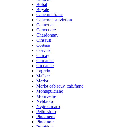
Bobal
Boyale
Cabernet franc
Cabernet sauvignon
Cannonau
Carmenere
Chardonnay
Cinsault
Cortese
Corvina
Gamay
Garnacha
Grenache
Lagrein
Malbec
Merlot
Merlot cab.sauv. cab.franc
Montepulciano
Mourvedre
Nebbiolo
Negro amaro
Petite sirah
Pinot nero
Pinot noir
Primitivo