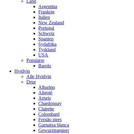
Land
Argentina
Frankrig
Italien
New Zealand
Portugal
Schweiz
Spanien
Sydafrika
Tyskland
USA
Populære
Barolo
Hvidvin
Alle Hvidvin
Drue
Albarino
Aligoté
Arneis
Chardonnay
Clairette
Colombard
Fernão pires
Garnatxa blanca
Gewurztraminer