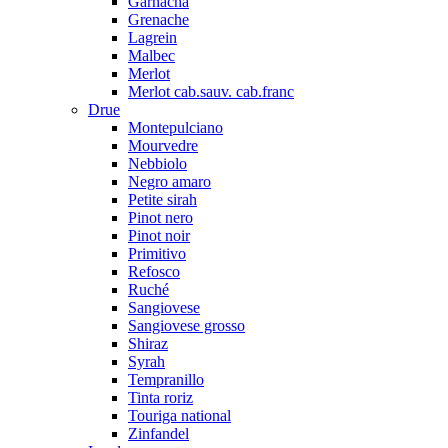
Garnacha
Grenache
Lagrein
Malbec
Merlot
Merlot cab.sauv. cab.franc
Drue
Montepulciano
Mourvedre
Nebbiolo
Negro amaro
Petite sirah
Pinot nero
Pinot noir
Primitivo
Refosco
Ruché
Sangiovese
Sangiovese grosso
Shiraz
Syrah
Tempranillo
Tinta roriz
Touriga national
Zinfandel