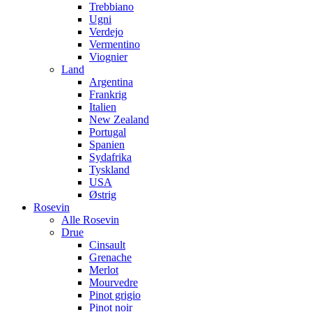
Trebbiano
Ugni
Verdejo
Vermentino
Viognier
Land
Argentina
Frankrig
Italien
New Zealand
Portugal
Spanien
Sydafrika
Tyskland
USA
Østrig
Rosevin
Alle Rosevin
Drue
Cinsault
Grenache
Merlot
Mourvedre
Pinot grigio
Pinot noir