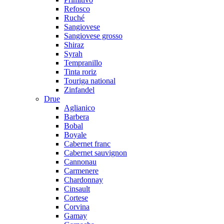
Refosco
Ruché
Sangiovese
Sangiovese grosso
Shiraz
Syrah
Tempranillo
Tinta roriz
Touriga national
Zinfandel
Drue
Aglianico
Barbera
Bobal
Boyale
Cabernet franc
Cabernet sauvignon
Cannonau
Carmenere
Chardonnay
Cinsault
Cortese
Corvina
Gamay