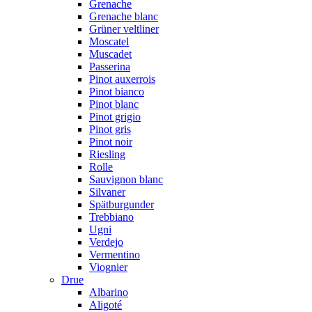
Grenache
Grenache blanc
Grüner veltliner
Moscatel
Muscadet
Passerina
Pinot auxerrois
Pinot bianco
Pinot blanc
Pinot grigio
Pinot gris
Pinot noir
Riesling
Rolle
Sauvignon blanc
Silvaner
Spätburgunder
Trebbiano
Ugni
Verdejo
Vermentino
Viognier
Drue
Albarino
Aligoté