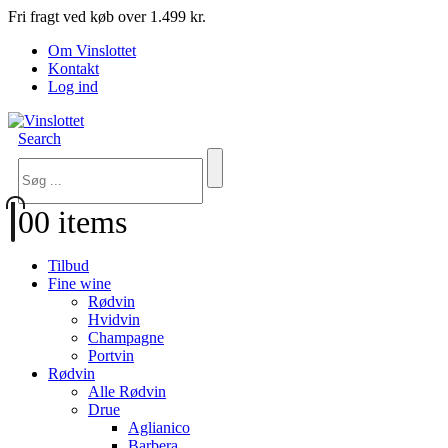
Fri fragt ved køb over 1.499 kr.
Om Vinslottet
Kontakt
Log ind
Search
0
0 items
Tilbud
Fine wine
Rødvin
Hvidvin
Champagne
Portvin
Rødvin
Alle Rødvin
Drue
Aglianico
Barbera