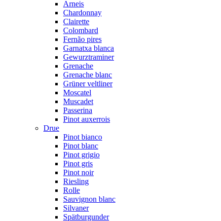
Arneis
Chardonnay
Clairette
Colombard
Fernão pires
Garnatxa blanca
Gewurztraminer
Grenache
Grenache blanc
Grüner veltliner
Moscatel
Muscadet
Passerina
Pinot auxerrois
Drue
Pinot bianco
Pinot blanc
Pinot grigio
Pinot gris
Pinot noir
Riesling
Rolle
Sauvignon blanc
Silvaner
Spätburgunder