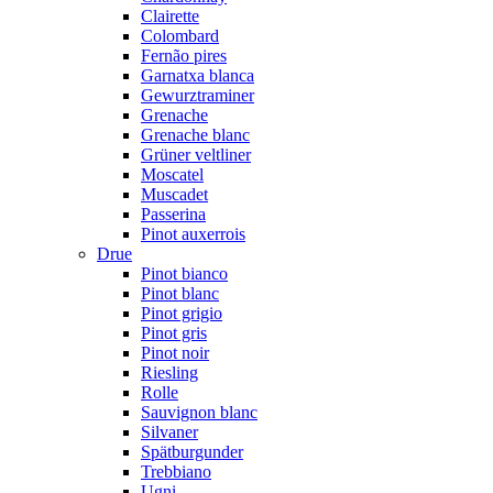
Clairette
Colombard
Fernão pires
Garnatxa blanca
Gewurztraminer
Grenache
Grenache blanc
Grüner veltliner
Moscatel
Muscadet
Passerina
Pinot auxerrois
Drue
Pinot bianco
Pinot blanc
Pinot grigio
Pinot gris
Pinot noir
Riesling
Rolle
Sauvignon blanc
Silvaner
Spätburgunder
Trebbiano
Ugni