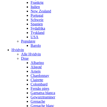
Frankrig
Italien
New Zealand
Portugal
Schweiz
Spanien
Sydafrika
Tyskland
USA
Populære
Barolo
Hvidvin
Alle Hvidvin
Drue
Albarino
Aligoté
Arneis
Chardonnay
Clairette
Colombard
Fernão pires
Garnatxa blanca
Gewurztraminer
Grenache
Grenache blanc