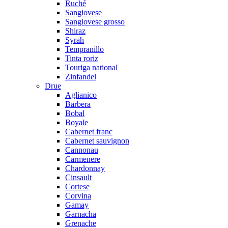
Ruché
Sangiovese
Sangiovese grosso
Shiraz
Syrah
Tempranillo
Tinta roriz
Touriga national
Zinfandel
Drue
Aglianico
Barbera
Bobal
Boyale
Cabernet franc
Cabernet sauvignon
Cannonau
Carmenere
Chardonnay
Cinsault
Cortese
Corvina
Gamay
Garnacha
Grenache