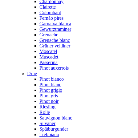
Chardonnay
Clairette
Colombard
Fernão pires
Garnatxa blanca
Gewurztraminer
Grenache
Grenache blanc
Grüner veltliner
Moscatel
Muscadet
Passerina
Pinot auxerrois
Drue
Pinot bianco
Pinot blanc
Pinot grigio
Pinot gris
Pinot noir
Riesling
Rolle
Sauvignon blanc
Silvaner
Spätburgunder
Trebbiano