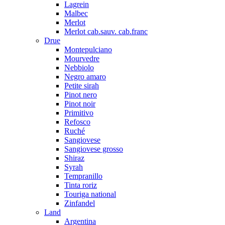
Lagrein
Malbec
Merlot
Merlot cab.sauv. cab.franc
Drue
Montepulciano
Mourvedre
Nebbiolo
Negro amaro
Petite sirah
Pinot nero
Pinot noir
Primitivo
Refosco
Ruché
Sangiovese
Sangiovese grosso
Shiraz
Syrah
Tempranillo
Tinta roriz
Touriga national
Zinfandel
Land
Argentina