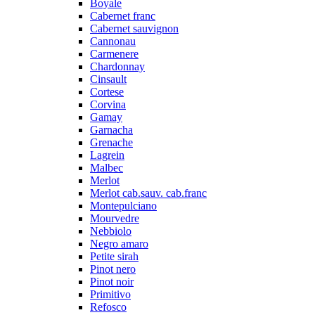
Boyale
Cabernet franc
Cabernet sauvignon
Cannonau
Carmenere
Chardonnay
Cinsault
Cortese
Corvina
Gamay
Garnacha
Grenache
Lagrein
Malbec
Merlot
Merlot cab.sauv. cab.franc
Montepulciano
Mourvedre
Nebbiolo
Negro amaro
Petite sirah
Pinot nero
Pinot noir
Primitivo
Refosco