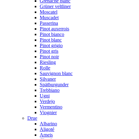
Grenache blanc
Grüner veltliner
Moscatel
Muscadet
Passerina
Pinot auxerrois
Pinot bianco
Pinot blanc
Pinot grigio
Pinot gris
Pinot noir
Riesling
Rolle
Sauvignon blanc
Silvaner
Spätburgunder
Trebbiano
Ugni
Verdejo
Vermentino
Viognier
Drue
Albarino
Aligoté
Arneis