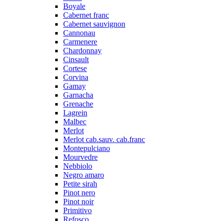
Boyale
Cabernet franc
Cabernet sauvignon
Cannonau
Carmenere
Chardonnay
Cinsault
Cortese
Corvina
Gamay
Garnacha
Grenache
Lagrein
Malbec
Merlot
Merlot cab.sauv. cab.franc
Montepulciano
Mourvedre
Nebbiolo
Negro amaro
Petite sirah
Pinot nero
Pinot noir
Primitivo
Refosco