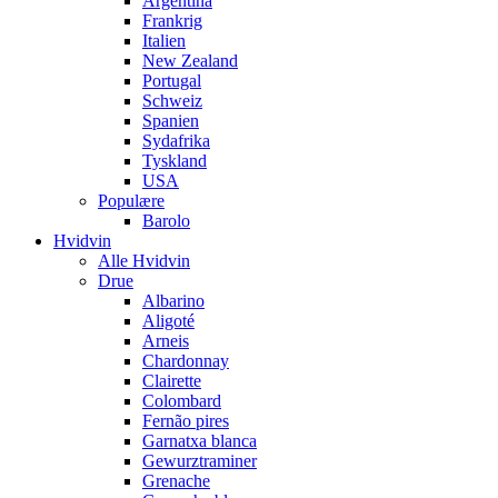
Argentina
Frankrig
Italien
New Zealand
Portugal
Schweiz
Spanien
Sydafrika
Tyskland
USA
Populære
Barolo
Hvidvin
Alle Hvidvin
Drue
Albarino
Aligoté
Arneis
Chardonnay
Clairette
Colombard
Fernão pires
Garnatxa blanca
Gewurztraminer
Grenache