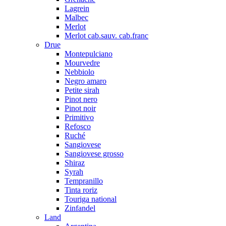
Lagrein
Malbec
Merlot
Merlot cab.sauv. cab.franc
Drue
Montepulciano
Mourvedre
Nebbiolo
Negro amaro
Petite sirah
Pinot nero
Pinot noir
Primitivo
Refosco
Ruché
Sangiovese
Sangiovese grosso
Shiraz
Syrah
Tempranillo
Tinta roriz
Touriga national
Zinfandel
Land