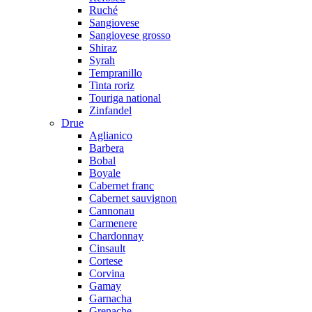
Ruché
Sangiovese
Sangiovese grosso
Shiraz
Syrah
Tempranillo
Tinta roriz
Touriga national
Zinfandel
Drue
Aglianico
Barbera
Bobal
Boyale
Cabernet franc
Cabernet sauvignon
Cannonau
Carmenere
Chardonnay
Cinsault
Cortese
Corvina
Gamay
Garnacha
Grenache