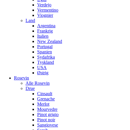
Verdejo
Vermentino
Viognier
Land
Argentina
Frankrig
Italien
New Zealand
Portugal
Spanien
Sydafrika
Tyskland
USA
Østrig
Rosevin
Alle Rosevin
Drue
Cinsault
Grenache
Merlot
Mourvedre
Pinot grigio
Pinot noir
Sangiovese