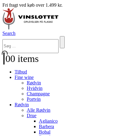
Fri fragt ved køb over 1.499 kr.
Search
0
0 items
Tilbud
Fine wine
Rødvin
Hvidvin
Champagne
Portvin
Rødvin
Alle Rødvin
Drue
Aglianico
Barbera
Bobal