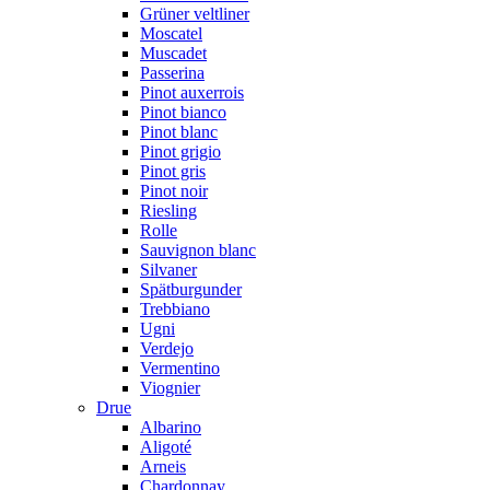
Grüner veltliner
Moscatel
Muscadet
Passerina
Pinot auxerrois
Pinot bianco
Pinot blanc
Pinot grigio
Pinot gris
Pinot noir
Riesling
Rolle
Sauvignon blanc
Silvaner
Spätburgunder
Trebbiano
Ugni
Verdejo
Vermentino
Viognier
Drue
Albarino
Aligoté
Arneis
Chardonnay