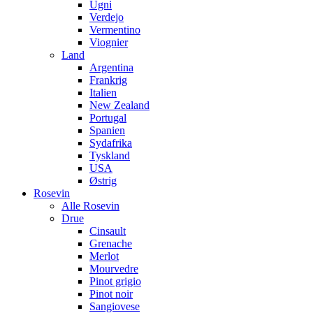
Ugni
Verdejo
Vermentino
Viognier
Land
Argentina
Frankrig
Italien
New Zealand
Portugal
Spanien
Sydafrika
Tyskland
USA
Østrig
Rosevin
Alle Rosevin
Drue
Cinsault
Grenache
Merlot
Mourvedre
Pinot grigio
Pinot noir
Sangiovese