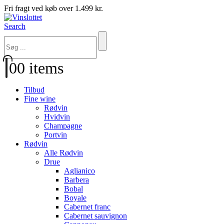
Fri fragt ved køb over 1.499 kr.
Search
0
0 items
Tilbud
Fine wine
Rødvin
Hvidvin
Champagne
Portvin
Rødvin
Alle Rødvin
Drue
Aglianico
Barbera
Bobal
Boyale
Cabernet franc
Cabernet sauvignon