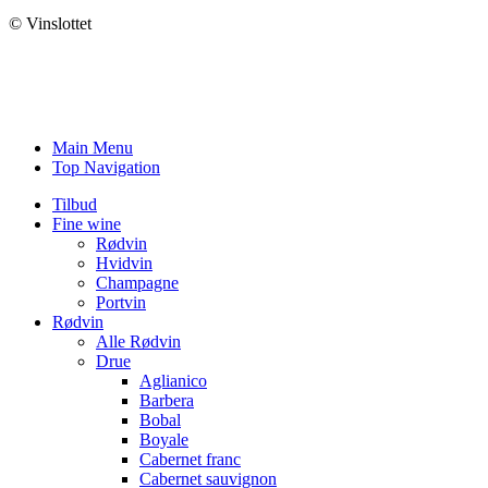
© Vinslottet
Main Menu
Top Navigation
Tilbud
Fine wine
Rødvin
Hvidvin
Champagne
Portvin
Rødvin
Alle Rødvin
Drue
Aglianico
Barbera
Bobal
Boyale
Cabernet franc
Cabernet sauvignon