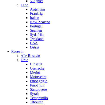
Viognier
Land
Argentina
Frankrig
Italien
New Zealand
Portugal
Spanien
Sydafrika
Tyskland
USA
Østrig
Rosevin
Alle Rosevin
Drue
Cinsault
Grenache
Merlot
Mourvedre
Pinot grigio
Pinot noir
Sangiovese
Syrah
Tempranillo
Tibouren