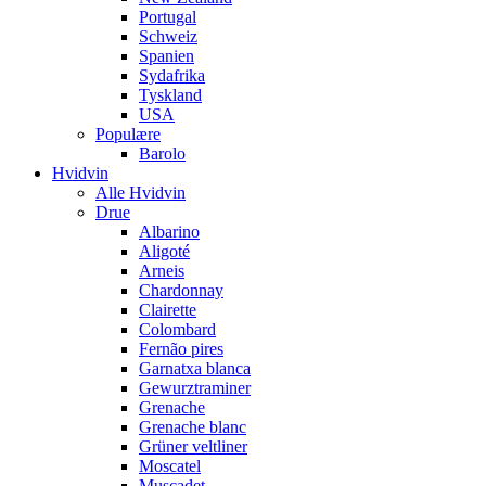
Portugal
Schweiz
Spanien
Sydafrika
Tyskland
USA
Populære
Barolo
Hvidvin
Alle Hvidvin
Drue
Albarino
Aligoté
Arneis
Chardonnay
Clairette
Colombard
Fernão pires
Garnatxa blanca
Gewurztraminer
Grenache
Grenache blanc
Grüner veltliner
Moscatel
Muscadet