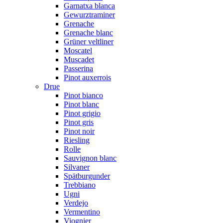
Garnatxa blanca
Gewurztraminer
Grenache
Grenache blanc
Grüner veltliner
Moscatel
Muscadet
Passerina
Pinot auxerrois
Drue
Pinot bianco
Pinot blanc
Pinot grigio
Pinot gris
Pinot noir
Riesling
Rolle
Sauvignon blanc
Silvaner
Spätburgunder
Trebbiano
Ugni
Verdejo
Vermentino
Viognier