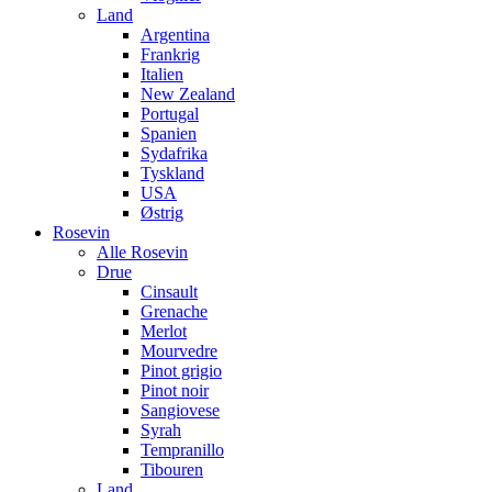
Land
Argentina
Frankrig
Italien
New Zealand
Portugal
Spanien
Sydafrika
Tyskland
USA
Østrig
Rosevin
Alle Rosevin
Drue
Cinsault
Grenache
Merlot
Mourvedre
Pinot grigio
Pinot noir
Sangiovese
Syrah
Tempranillo
Tibouren
Land