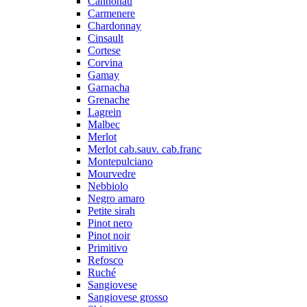
Cannonau
Carmenere
Chardonnay
Cinsault
Cortese
Corvina
Gamay
Garnacha
Grenache
Lagrein
Malbec
Merlot
Merlot cab.sauv. cab.franc
Montepulciano
Mourvedre
Nebbiolo
Negro amaro
Petite sirah
Pinot nero
Pinot noir
Primitivo
Refosco
Ruché
Sangiovese
Sangiovese grosso