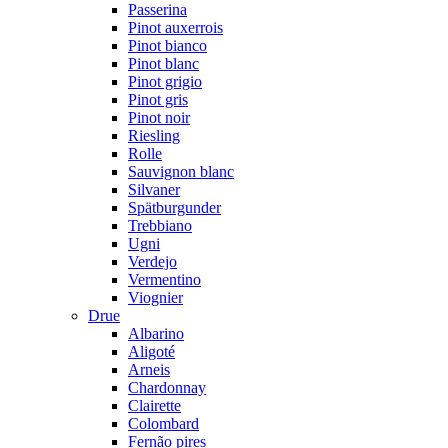
Passerina
Pinot auxerrois
Pinot bianco
Pinot blanc
Pinot grigio
Pinot gris
Pinot noir
Riesling
Rolle
Sauvignon blanc
Silvaner
Spätburgunder
Trebbiano
Ugni
Verdejo
Vermentino
Viognier
Drue
Albarino
Aligoté
Arneis
Chardonnay
Clairette
Colombard
Fernão pires