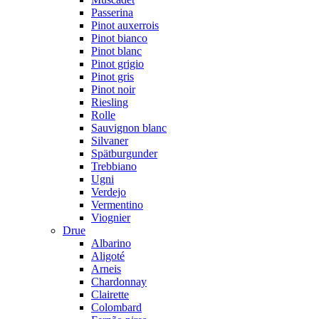
Passerina
Pinot auxerrois
Pinot bianco
Pinot blanc
Pinot grigio
Pinot gris
Pinot noir
Riesling
Rolle
Sauvignon blanc
Silvaner
Spätburgunder
Trebbiano
Ugni
Verdejo
Vermentino
Viognier
Drue
Albarino
Aligoté
Arneis
Chardonnay
Clairette
Colombard