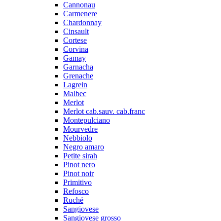
Cannonau
Carmenere
Chardonnay
Cinsault
Cortese
Corvina
Gamay
Garnacha
Grenache
Lagrein
Malbec
Merlot
Merlot cab.sauv. cab.franc
Montepulciano
Mourvedre
Nebbiolo
Negro amaro
Petite sirah
Pinot nero
Pinot noir
Primitivo
Refosco
Ruché
Sangiovese
Sangiovese grosso