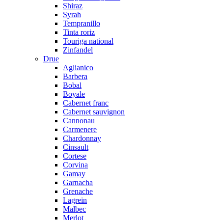
Shiraz
Syrah
Tempranillo
Tinta roriz
Touriga national
Zinfandel
Drue
Aglianico
Barbera
Bobal
Boyale
Cabernet franc
Cabernet sauvignon
Cannonau
Carmenere
Chardonnay
Cinsault
Cortese
Corvina
Gamay
Garnacha
Grenache
Lagrein
Malbec
Merlot