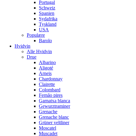
Portugal
Schweiz
Spanien
Sydafrika
Tyskland
USA
Populære
Barolo
Hvidvin
Alle Hvidvin
Drue
Albarino
Aligoté
Arneis
Chardonnay
Clairette
Colombard
Fernão pires
Garnatxa blanca
Gewurztraminer
Grenache
Grenache blanc
Grüner veltliner
Moscatel
Muscadet