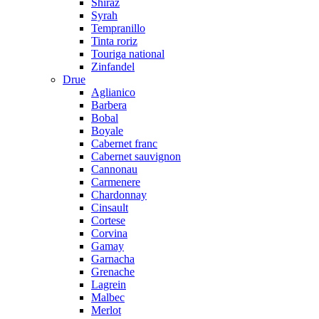
Shiraz
Syrah
Tempranillo
Tinta roriz
Touriga national
Zinfandel
Drue
Aglianico
Barbera
Bobal
Boyale
Cabernet franc
Cabernet sauvignon
Cannonau
Carmenere
Chardonnay
Cinsault
Cortese
Corvina
Gamay
Garnacha
Grenache
Lagrein
Malbec
Merlot