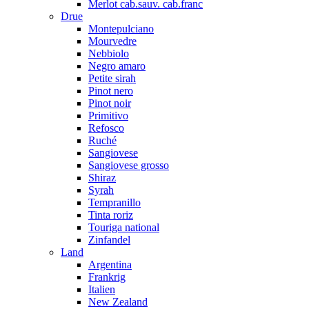
Merlot cab.sauv. cab.franc
Drue
Montepulciano
Mourvedre
Nebbiolo
Negro amaro
Petite sirah
Pinot nero
Pinot noir
Primitivo
Refosco
Ruché
Sangiovese
Sangiovese grosso
Shiraz
Syrah
Tempranillo
Tinta roriz
Touriga national
Zinfandel
Land
Argentina
Frankrig
Italien
New Zealand