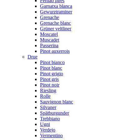
Fernão pires
Garnatxa blanca
Gewurztraminer
Grenache
Grenache blanc
Grüner veltliner
Moscatel
Muscadet
Passerina
Pinot auxerrois
Drue
Pinot bianco
Pinot blanc
Pinot grigio
Pinot gris
Pinot noir
Riesling
Rolle
Sauvignon blanc
Silvaner
Spätburgunder
Trebbiano
Ugni
Verdejo
Vermentino