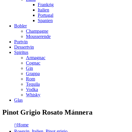
Frankrig
Italien
Portugal
Spanien
Bobler
Champagne
Mousserende
Portvin
Dessertvin
Spiritus
Armagnac
Cognac
Gin
Grappa
Rom
Tequila
Vodka
Whisky
Glas
Pinot Grigio Rosato Mánnera
Home
Rosevin
,
Italien
,
Pinot grigio