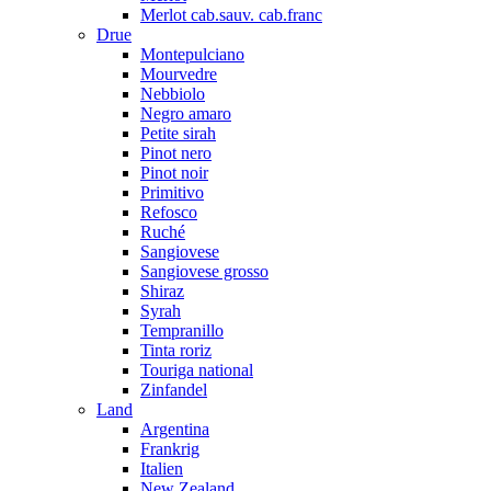
Merlot cab.sauv. cab.franc
Drue
Montepulciano
Mourvedre
Nebbiolo
Negro amaro
Petite sirah
Pinot nero
Pinot noir
Primitivo
Refosco
Ruché
Sangiovese
Sangiovese grosso
Shiraz
Syrah
Tempranillo
Tinta roriz
Touriga national
Zinfandel
Land
Argentina
Frankrig
Italien
New Zealand