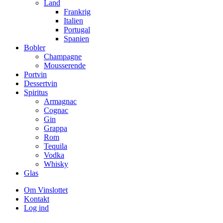
Land
Frankrig
Italien
Portugal
Spanien
Bobler
Champagne
Mousserende
Portvin
Dessertvin
Spiritus
Armagnac
Cognac
Gin
Grappa
Rom
Tequila
Vodka
Whisky
Glas
Om Vinslottet
Kontakt
Log ind