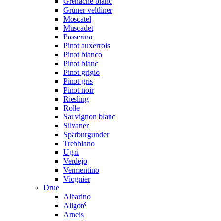
Grenache blanc
Grüner veltliner
Moscatel
Muscadet
Passerina
Pinot auxerrois
Pinot bianco
Pinot blanc
Pinot grigio
Pinot gris
Pinot noir
Riesling
Rolle
Sauvignon blanc
Silvaner
Spätburgunder
Trebbiano
Ugni
Verdejo
Vermentino
Viognier
Drue
Albarino
Aligoté
Arneis