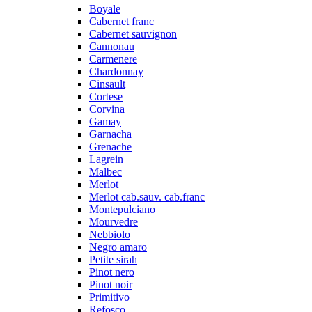
Boyale
Cabernet franc
Cabernet sauvignon
Cannonau
Carmenere
Chardonnay
Cinsault
Cortese
Corvina
Gamay
Garnacha
Grenache
Lagrein
Malbec
Merlot
Merlot cab.sauv. cab.franc
Montepulciano
Mourvedre
Nebbiolo
Negro amaro
Petite sirah
Pinot nero
Pinot noir
Primitivo
Refosco