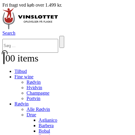
Fri fragt ved køb over 1.499 kr.
Search
0
0 items
Tilbud
Fine wine
Rødvin
Hvidvin
Champagne
Portvin
Rødvin
Alle Rødvin
Drue
Aglianico
Barbera
Bobal