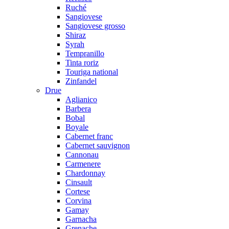
Ruché
Sangiovese
Sangiovese grosso
Shiraz
Syrah
Tempranillo
Tinta roriz
Touriga national
Zinfandel
Drue
Aglianico
Barbera
Bobal
Boyale
Cabernet franc
Cabernet sauvignon
Cannonau
Carmenere
Chardonnay
Cinsault
Cortese
Corvina
Gamay
Garnacha
Grenache