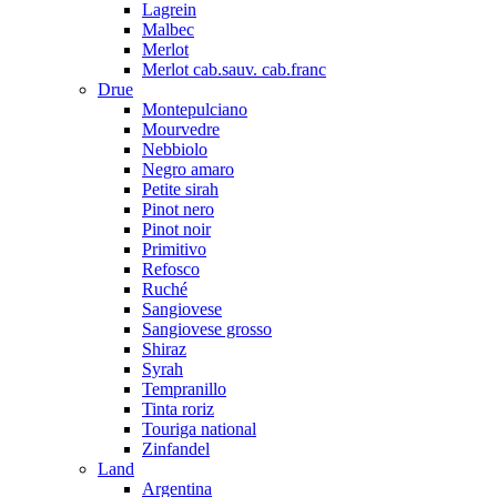
Lagrein
Malbec
Merlot
Merlot cab.sauv. cab.franc
Drue
Montepulciano
Mourvedre
Nebbiolo
Negro amaro
Petite sirah
Pinot nero
Pinot noir
Primitivo
Refosco
Ruché
Sangiovese
Sangiovese grosso
Shiraz
Syrah
Tempranillo
Tinta roriz
Touriga national
Zinfandel
Land
Argentina