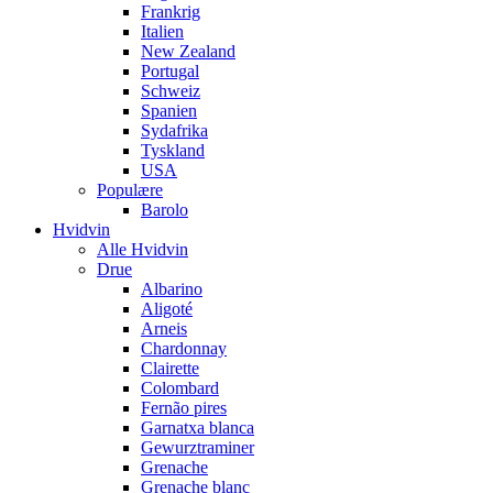
Frankrig
Italien
New Zealand
Portugal
Schweiz
Spanien
Sydafrika
Tyskland
USA
Populære
Barolo
Hvidvin
Alle Hvidvin
Drue
Albarino
Aligoté
Arneis
Chardonnay
Clairette
Colombard
Fernão pires
Garnatxa blanca
Gewurztraminer
Grenache
Grenache blanc