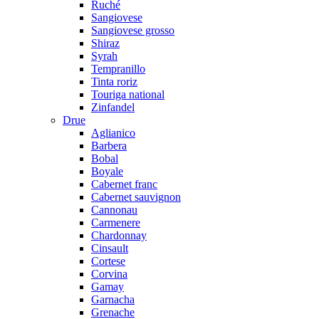
Ruché
Sangiovese
Sangiovese grosso
Shiraz
Syrah
Tempranillo
Tinta roriz
Touriga national
Zinfandel
Drue
Aglianico
Barbera
Bobal
Boyale
Cabernet franc
Cabernet sauvignon
Cannonau
Carmenere
Chardonnay
Cinsault
Cortese
Corvina
Gamay
Garnacha
Grenache