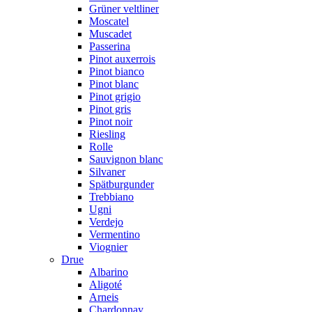
Grüner veltliner
Moscatel
Muscadet
Passerina
Pinot auxerrois
Pinot bianco
Pinot blanc
Pinot grigio
Pinot gris
Pinot noir
Riesling
Rolle
Sauvignon blanc
Silvaner
Spätburgunder
Trebbiano
Ugni
Verdejo
Vermentino
Viognier
Drue
Albarino
Aligoté
Arneis
Chardonnay