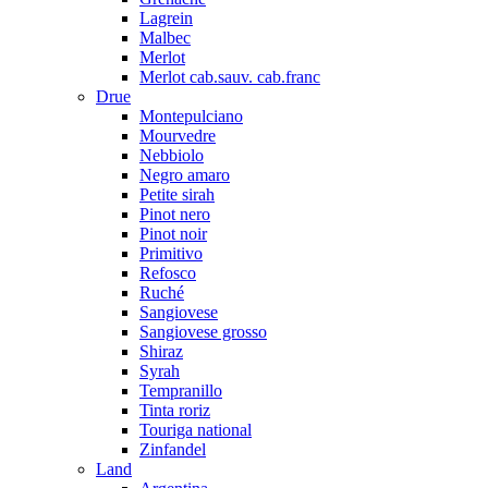
Lagrein
Malbec
Merlot
Merlot cab.sauv. cab.franc
Drue
Montepulciano
Mourvedre
Nebbiolo
Negro amaro
Petite sirah
Pinot nero
Pinot noir
Primitivo
Refosco
Ruché
Sangiovese
Sangiovese grosso
Shiraz
Syrah
Tempranillo
Tinta roriz
Touriga national
Zinfandel
Land