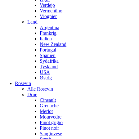
Verdejo
Vermentino
Viognier
Land
Argentina
Frankrig
Italien
New Zealand
Portugal
Spanien
Sydafrika
Tyskland
USA
Østrig
Rosevin
Alle Rosevin
Drue
Cinsault
Grenache
Merlot
Mourvedre
Pinot grigio
Pinot noir
Sangiovese