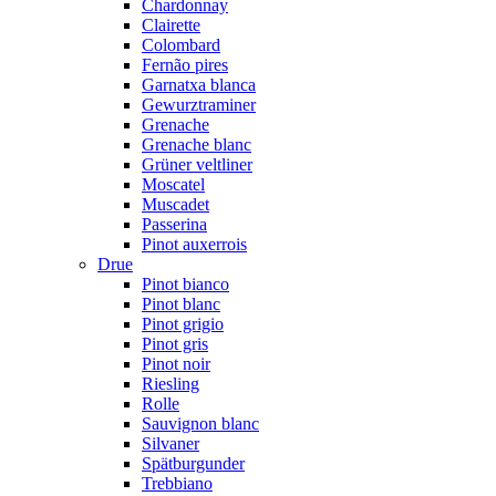
Chardonnay
Clairette
Colombard
Fernão pires
Garnatxa blanca
Gewurztraminer
Grenache
Grenache blanc
Grüner veltliner
Moscatel
Muscadet
Passerina
Pinot auxerrois
Drue
Pinot bianco
Pinot blanc
Pinot grigio
Pinot gris
Pinot noir
Riesling
Rolle
Sauvignon blanc
Silvaner
Spätburgunder
Trebbiano