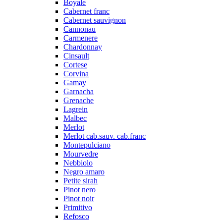
Boyale
Cabernet franc
Cabernet sauvignon
Cannonau
Carmenere
Chardonnay
Cinsault
Cortese
Corvina
Gamay
Garnacha
Grenache
Lagrein
Malbec
Merlot
Merlot cab.sauv. cab.franc
Montepulciano
Mourvedre
Nebbiolo
Negro amaro
Petite sirah
Pinot nero
Pinot noir
Primitivo
Refosco