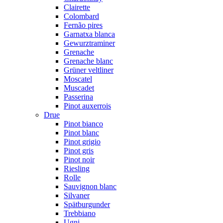
Clairette
Colombard
Fernão pires
Garnatxa blanca
Gewurztraminer
Grenache
Grenache blanc
Grüner veltliner
Moscatel
Muscadet
Passerina
Pinot auxerrois
Drue
Pinot bianco
Pinot blanc
Pinot grigio
Pinot gris
Pinot noir
Riesling
Rolle
Sauvignon blanc
Silvaner
Spätburgunder
Trebbiano
Ugni