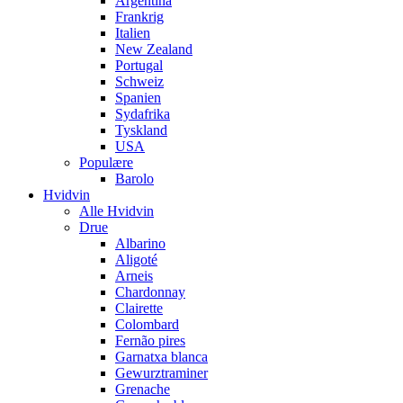
Argentina
Frankrig
Italien
New Zealand
Portugal
Schweiz
Spanien
Sydafrika
Tyskland
USA
Populære
Barolo
Hvidvin
Alle Hvidvin
Drue
Albarino
Aligoté
Arneis
Chardonnay
Clairette
Colombard
Fernão pires
Garnatxa blanca
Gewurztraminer
Grenache