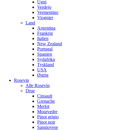
Ugni
Verdejo
Vermentino
Viognier
Land
Argentina
Frankrig
Italien
New Zealand
Portugal
Spanien
Sydafrika
Tyskland
USA
Østrig
Rosevin
Alle Rosevin
Drue
Cinsault
Grenache
Merlot
Mourvedre
Pinot grigio
Pinot noir
Sangiovese