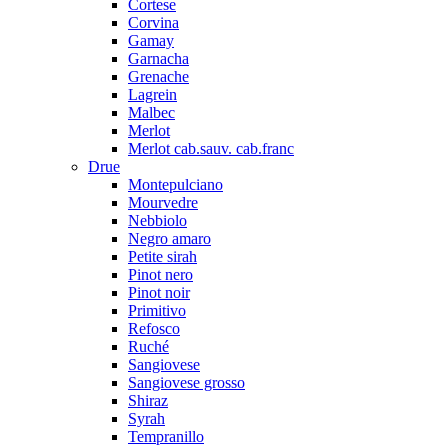
Cortese
Corvina
Gamay
Garnacha
Grenache
Lagrein
Malbec
Merlot
Merlot cab.sauv. cab.franc
Drue
Montepulciano
Mourvedre
Nebbiolo
Negro amaro
Petite sirah
Pinot nero
Pinot noir
Primitivo
Refosco
Ruché
Sangiovese
Sangiovese grosso
Shiraz
Syrah
Tempranillo