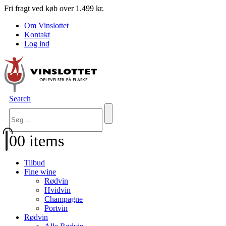
Fri fragt ved køb over 1.499 kr.
Om Vinslottet
Kontakt
Log ind
Search
0
0 items
Tilbud
Fine wine
Rødvin
Hvidvin
Champagne
Portvin
Rødvin