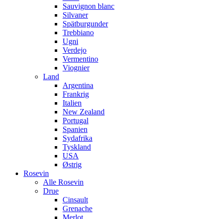
Sauvignon blanc
Silvaner
Spätburgunder
Trebbiano
Ugni
Verdejo
Vermentino
Viognier
Land
Argentina
Frankrig
Italien
New Zealand
Portugal
Spanien
Sydafrika
Tyskland
USA
Østrig
Rosevin
Alle Rosevin
Drue
Cinsault
Grenache
Merlot