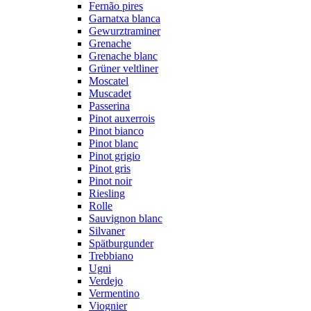
Fernão pires
Garnatxa blanca
Gewurztraminer
Grenache
Grenache blanc
Grüner veltliner
Moscatel
Muscadet
Passerina
Pinot auxerrois
Pinot bianco
Pinot blanc
Pinot grigio
Pinot gris
Pinot noir
Riesling
Rolle
Sauvignon blanc
Silvaner
Spätburgunder
Trebbiano
Ugni
Verdejo
Vermentino
Viognier