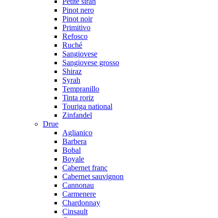
Petite sirah
Pinot nero
Pinot noir
Primitivo
Refosco
Ruché
Sangiovese
Sangiovese grosso
Shiraz
Syrah
Tempranillo
Tinta roriz
Touriga national
Zinfandel
Drue
Aglianico
Barbera
Bobal
Boyale
Cabernet franc
Cabernet sauvignon
Cannonau
Carmenere
Chardonnay
Cinsault