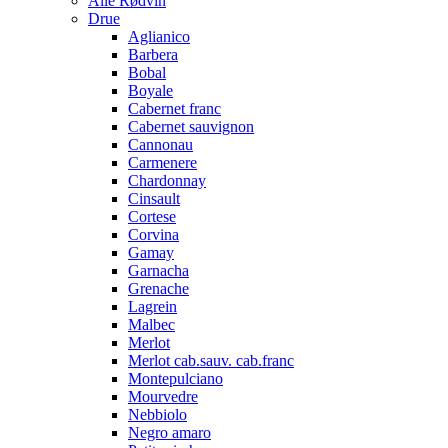
Alle Rødvin
Drue
Aglianico
Barbera
Bobal
Boyale
Cabernet franc
Cabernet sauvignon
Cannonau
Carmenere
Chardonnay
Cinsault
Cortese
Corvina
Gamay
Garnacha
Grenache
Lagrein
Malbec
Merlot
Merlot cab.sauv. cab.franc
Montepulciano
Mourvedre
Nebbiolo
Negro amaro