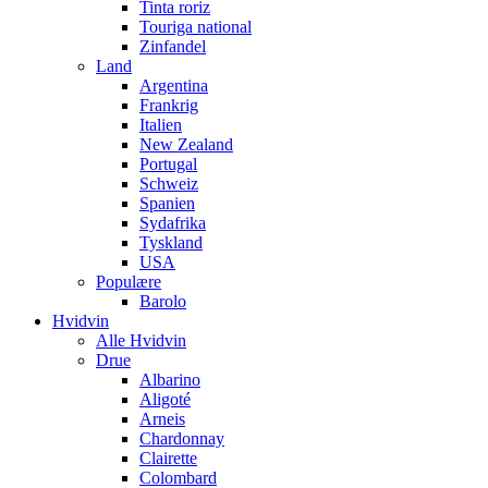
Tinta roriz
Touriga national
Zinfandel
Land
Argentina
Frankrig
Italien
New Zealand
Portugal
Schweiz
Spanien
Sydafrika
Tyskland
USA
Populære
Barolo
Hvidvin
Alle Hvidvin
Drue
Albarino
Aligoté
Arneis
Chardonnay
Clairette
Colombard