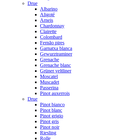
Drue
Albarino
Aligoté
Arneis
Chardonnay
Clairette
Colombard
Fernão pires
Garnatxa blanca
Gewurztraminer
Grenache
Grenache blanc
Grüner veltliner
Moscatel
Muscadet
Passerina
Pinot auxerrois
Drue
Pinot bianco
Pinot blanc
Pinot grigio
Pinot gris
Pinot noir
Riesling
Rolle