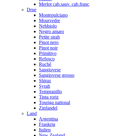
Merlot cab.sauv. cab.franc
Drue
Montepulciano
Mourvedre
Nebbiolo
Negro amaro
Petite sirah
Pinot nero
Pinot noir
Primitivo
Refosco
Ruché
Sangiovese
Sangiovese grosso
Shiraz
Syrah
Tempranillo
Tinta roriz
Touriga national
Zinfandel
Land
Argentina
Frankrig
Italien
New Zealand