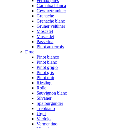
Fernão pires
Garnatxa blanca
Gewurztraminer
Grenache
Grenache blanc
Grüner veltliner
Moscatel
Muscadet
Passerina
Pinot auxerrois
Drue
Pinot bianco
Pinot blanc
Pinot grigio
Pinot gris
Pinot noir
Riesling
Rolle
Sauvignon blanc
Silvaner
Spätburgunder
Trebbiano
Ugni
Verdejo
Vermentino