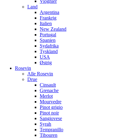
Viognier
Land
Argentina
Frankrig
Italien
New Zealand
Portugal
Spanien
Sydafrika
Tyskland
USA
Østrig
Rosevin
Alle Rosevin
Drue
Cinsault
Grenache
Merlot
Mourvedre
Pinot grigio
Pinot noir
Sangiovese
Syrah
Tempranillo
Tibouren