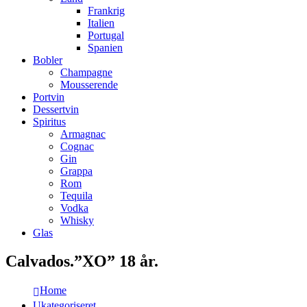
Frankrig
Italien
Portugal
Spanien
Bobler
Champagne
Mousserende
Portvin
Dessertvin
Spiritus
Armagnac
Cognac
Gin
Grappa
Rom
Tequila
Vodka
Whisky
Glas
Calvados.”XO” 18 år.
Home
Ukategoriseret