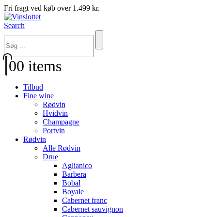
Fri fragt ved køb over 1.499 kr.
Search
0
0 items
Tilbud
Fine wine
Rødvin
Hvidvin
Champagne
Portvin
Rødvin
Alle Rødvin
Drue
Aglianico
Barbera
Bobal
Boyale
Cabernet franc
Cabernet sauvignon