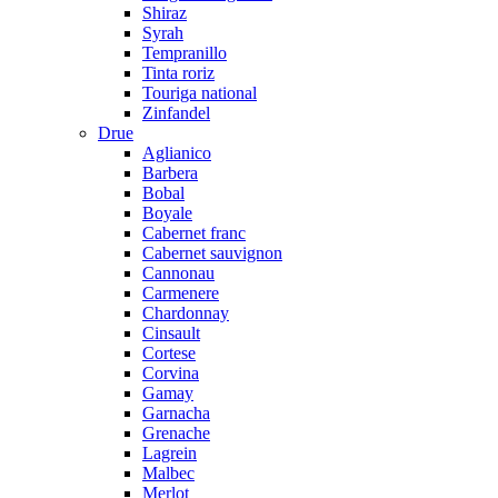
Shiraz
Syrah
Tempranillo
Tinta roriz
Touriga national
Zinfandel
Drue
Aglianico
Barbera
Bobal
Boyale
Cabernet franc
Cabernet sauvignon
Cannonau
Carmenere
Chardonnay
Cinsault
Cortese
Corvina
Gamay
Garnacha
Grenache
Lagrein
Malbec
Merlot