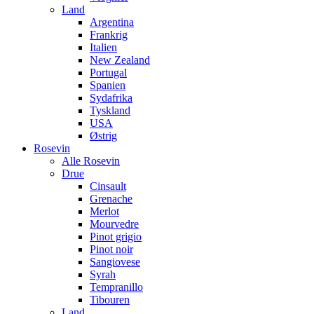
Land
Argentina
Frankrig
Italien
New Zealand
Portugal
Spanien
Sydafrika
Tyskland
USA
Østrig
Rosevin
Alle Rosevin
Drue
Cinsault
Grenache
Merlot
Mourvedre
Pinot grigio
Pinot noir
Sangiovese
Syrah
Tempranillo
Tibouren
Land