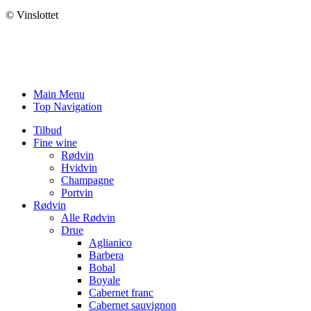
© Vinslottet
Main Menu
Top Navigation
Tilbud
Fine wine
Rødvin
Hvidvin
Champagne
Portvin
Rødvin
Alle Rødvin
Drue
Aglianico
Barbera
Bobal
Boyale
Cabernet franc
Cabernet sauvignon