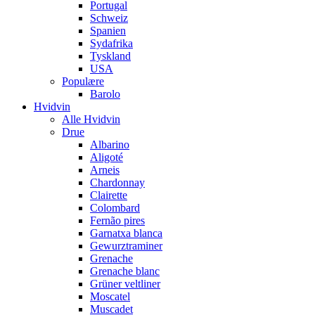
Portugal
Schweiz
Spanien
Sydafrika
Tyskland
USA
Populære
Barolo
Hvidvin
Alle Hvidvin
Drue
Albarino
Aligoté
Arneis
Chardonnay
Clairette
Colombard
Fernão pires
Garnatxa blanca
Gewurztraminer
Grenache
Grenache blanc
Grüner veltliner
Moscatel
Muscadet