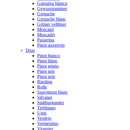
Garnatxa blanca
Gewurztraminer
Grenache
Grenache blanc
Grüner veltliner
Moscatel
Muscadet
Passerina
Pinot auxerrois
Drue
Pinot bianco
Pinot blanc
Pinot grigio
Pinot gris
Pinot noir
Riesling
Rolle
Sauvignon blanc
Silvaner
Spätburgunder
Trebbiano
Ugni
Verdejo
Vermentino
Viognier