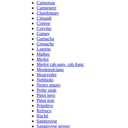
Cannonau
Carmenere
Chardonnay
Cinsault
Cortese
Corvina
Gamay
Garnacha
Grenache
Lagrein
Malbec
Merlot
Merlot cab.sauv. cab.franc
Montepulciano
Mourvedre
Nebbiolo
Negro amaro
Petite sirah
Pinot nero
Pinot noir
Primitivo
Refosco
Ruché
Sangiovese
Sangiovese grosso