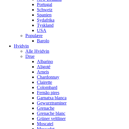
Portugal
Schweiz
Spanien
Sydafrika
Tyskland
USA
Populære
Barolo
Hvidvin
Alle Hvidvin
Drue
Albarino
Aligoté
Arneis
Chardonnay
Clairette
Colombard
Fernão pires
Garnatxa blanca
Gewurztraminer
Grenache
Grenache blanc
Grüner veltliner
Moscatel
Muscadet