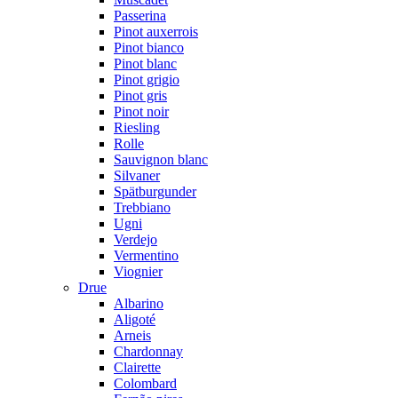
Passerina
Pinot auxerrois
Pinot bianco
Pinot blanc
Pinot grigio
Pinot gris
Pinot noir
Riesling
Rolle
Sauvignon blanc
Silvaner
Spätburgunder
Trebbiano
Ugni
Verdejo
Vermentino
Viognier
Drue
Albarino
Aligoté
Arneis
Chardonnay
Clairette
Colombard