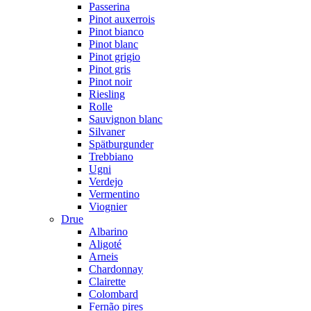
Passerina
Pinot auxerrois
Pinot bianco
Pinot blanc
Pinot grigio
Pinot gris
Pinot noir
Riesling
Rolle
Sauvignon blanc
Silvaner
Spätburgunder
Trebbiano
Ugni
Verdejo
Vermentino
Viognier
Drue
Albarino
Aligoté
Arneis
Chardonnay
Clairette
Colombard
Fernão pires