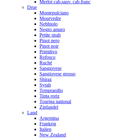
Merlot cab.sauv. cab.franc
Drue
Montepulciano
Mourvedre
Nebbiolo
Negro amaro
Petite sirah
Pinot nero
Pinot noir
Primitivo
Refosco
Ruché
Sangiovese
Sangiovese grosso
Shiraz
Syrah
Tempranillo
Tinta roriz
Touriga national
Zinfandel
Land
Argentina
Frankrig
Italien
New Zealand