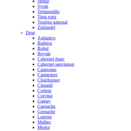
Shiraz
Syrah
Tempranillo
Tinta roriz
Touriga national
Zinfandel
Drue
Aglianico
Barbera
Bobal
Boyale
Cabernet franc
Cabernet sauvignon
Cannonau
Carmenere
Chardonnay
Cinsault
Cortese
Corvina
Gamay
Garnacha
Grenache
Lagrein
Malbec
Merlot