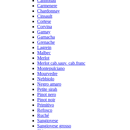
Cannonau
Carmenere
Chardonnay
Cinsault
Cortese
Corvina
Gamay
Garnacha
Grenache
Lagrein
Malbec
Merlot
Merlot cab.sauv. cab.franc
Montepulciano
Mourvedre
Nebbiolo
Negro amaro
Petite sirah
Pinot nero
Pinot noir
Primitivo
Refosco
Ruché
Sangiovese
Sangiovese grosso