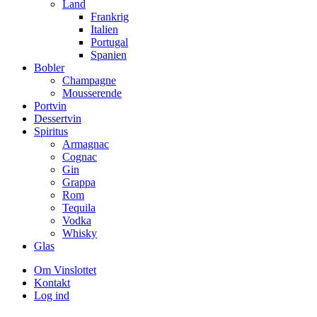
Land
Frankrig
Italien
Portugal
Spanien
Bobler
Champagne
Mousserende
Portvin
Dessertvin
Spiritus
Armagnac
Cognac
Gin
Grappa
Rom
Tequila
Vodka
Whisky
Glas
Om Vinslottet
Kontakt
Log ind