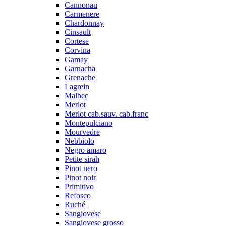
Cannonau
Carmenere
Chardonnay
Cinsault
Cortese
Corvina
Gamay
Garnacha
Grenache
Lagrein
Malbec
Merlot
Merlot cab.sauv. cab.franc
Montepulciano
Mourvedre
Nebbiolo
Negro amaro
Petite sirah
Pinot nero
Pinot noir
Primitivo
Refosco
Ruché
Sangiovese
Sangiovese grosso