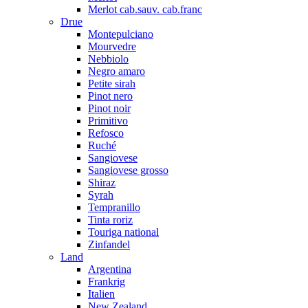
Merlot cab.sauv. cab.franc
Drue
Montepulciano
Mourvedre
Nebbiolo
Negro amaro
Petite sirah
Pinot nero
Pinot noir
Primitivo
Refosco
Ruché
Sangiovese
Sangiovese grosso
Shiraz
Syrah
Tempranillo
Tinta roriz
Touriga national
Zinfandel
Land
Argentina
Frankrig
Italien
New Zealand