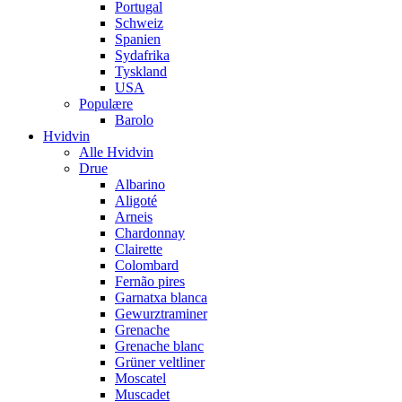
Portugal
Schweiz
Spanien
Sydafrika
Tyskland
USA
Populære
Barolo
Hvidvin
Alle Hvidvin
Drue
Albarino
Aligoté
Arneis
Chardonnay
Clairette
Colombard
Fernão pires
Garnatxa blanca
Gewurztraminer
Grenache
Grenache blanc
Grüner veltliner
Moscatel
Muscadet