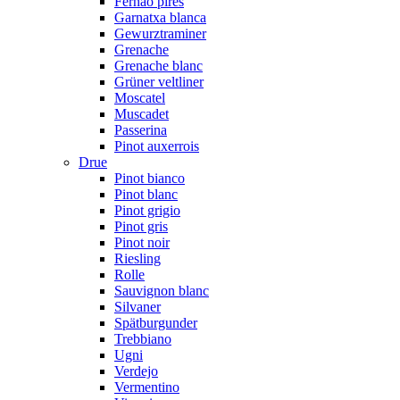
Fernão pires
Garnatxa blanca
Gewurztraminer
Grenache
Grenache blanc
Grüner veltliner
Moscatel
Muscadet
Passerina
Pinot auxerrois
Drue
Pinot bianco
Pinot blanc
Pinot grigio
Pinot gris
Pinot noir
Riesling
Rolle
Sauvignon blanc
Silvaner
Spätburgunder
Trebbiano
Ugni
Verdejo
Vermentino