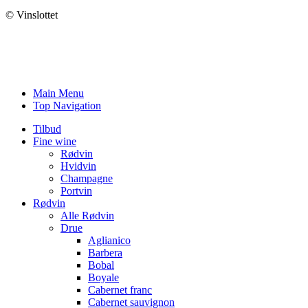
© Vinslottet
Main Menu
Top Navigation
Tilbud
Fine wine
Rødvin
Hvidvin
Champagne
Portvin
Rødvin
Alle Rødvin
Drue
Aglianico
Barbera
Bobal
Boyale
Cabernet franc
Cabernet sauvignon