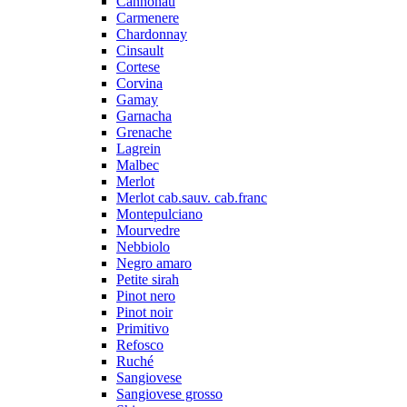
Cannonau
Carmenere
Chardonnay
Cinsault
Cortese
Corvina
Gamay
Garnacha
Grenache
Lagrein
Malbec
Merlot
Merlot cab.sauv. cab.franc
Montepulciano
Mourvedre
Nebbiolo
Negro amaro
Petite sirah
Pinot nero
Pinot noir
Primitivo
Refosco
Ruché
Sangiovese
Sangiovese grosso