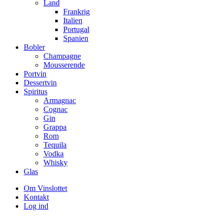
Land
Frankrig
Italien
Portugal
Spanien
Bobler
Champagne
Mousserende
Portvin
Dessertvin
Spiritus
Armagnac
Cognac
Gin
Grappa
Rom
Tequila
Vodka
Whisky
Glas
Om Vinslottet
Kontakt
Log ind