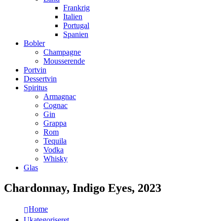
Frankrig
Italien
Portugal
Spanien
Bobler
Champagne
Mousserende
Portvin
Dessertvin
Spiritus
Armagnac
Cognac
Gin
Grappa
Rom
Tequila
Vodka
Whisky
Glas
Chardonnay, Indigo Eyes, 2023
Home
Ukategoriseret