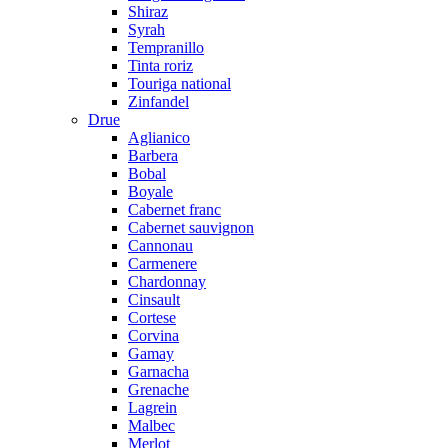
Shiraz
Syrah
Tempranillo
Tinta roriz
Touriga national
Zinfandel
Drue
Aglianico
Barbera
Bobal
Boyale
Cabernet franc
Cabernet sauvignon
Cannonau
Carmenere
Chardonnay
Cinsault
Cortese
Corvina
Gamay
Garnacha
Grenache
Lagrein
Malbec
Merlot