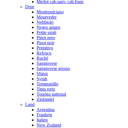
Merlot cab.sauv. cab.franc
Drue
Montepulciano
Mourvedre
Nebbiolo
Negro amaro
Petite sirah
Pinot nero
Pinot noir
Primitivo
Refosco
Ruché
Sangiovese
Sangiovese grosso
Shiraz
Syrah
Tempranillo
Tinta roriz
Touriga national
Zinfandel
Land
Argentina
Frankrig
Italien
New Zealand