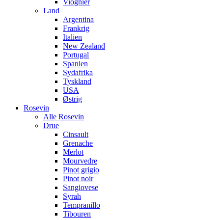
Viognier
Land
Argentina
Frankrig
Italien
New Zealand
Portugal
Spanien
Sydafrika
Tyskland
USA
Østrig
Rosevin
Alle Rosevin
Drue
Cinsault
Grenache
Merlot
Mourvedre
Pinot grigio
Pinot noir
Sangiovese
Syrah
Tempranillo
Tibouren