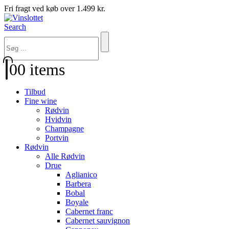
Fri fragt ved køb over 1.499 kr.
Search
0
0 items
Tilbud
Fine wine
Rødvin
Hvidvin
Champagne
Portvin
Rødvin
Alle Rødvin
Drue
Aglianico
Barbera
Bobal
Boyale
Cabernet franc
Cabernet sauvignon