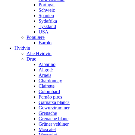
Portugal
Schweiz
Spanien
Sydafrika
Tyskland
USA
Populære
Barolo
Hvidvin
Alle Hvidvin
Drue
Albarino
Aligoté
Arneis
Chardonnay
Clairette
Colombard
Fernão pires
Garnatxa blanca
Gewurztraminer
Grenache
Grenache blanc
Grüner veltliner
Moscatel
Muscadet