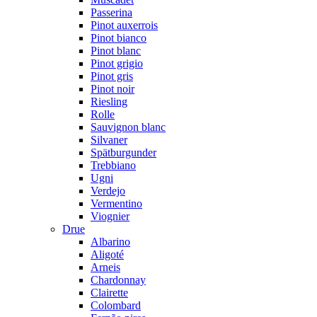
Passerina
Pinot auxerrois
Pinot bianco
Pinot blanc
Pinot grigio
Pinot gris
Pinot noir
Riesling
Rolle
Sauvignon blanc
Silvaner
Spätburgunder
Trebbiano
Ugni
Verdejo
Vermentino
Viognier
Drue
Albarino
Aligoté
Arneis
Chardonnay
Clairette
Colombard