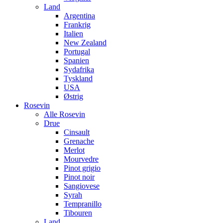
Land
Argentina
Frankrig
Italien
New Zealand
Portugal
Spanien
Sydafrika
Tyskland
USA
Østrig
Rosevin
Alle Rosevin
Drue
Cinsault
Grenache
Merlot
Mourvedre
Pinot grigio
Pinot noir
Sangiovese
Syrah
Tempranillo
Tibouren
Land