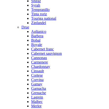
Shiraz
Syrah
Tempranillo
Tinta roriz
Touriga national
Zinfandel
Drue
Aglianico
Barbera
Bobal
Boyale
Cabernet franc
Cabernet sauvignon
Cannonau
Carmenere
Chardonnay
Cinsault
Cortese
Corvina
Gamay
Garnacha
Grenache
Lagrein
Malbec
Merlot