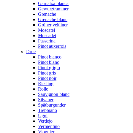
Garnatxa blanca
Gewurztraminer
Grenache
Grenache blanc
Grüner veltliner
Moscatel
Muscadet
Passerina
Pinot auxerrois
Drue
Pinot bianco
Pinot blanc
Pinot grigio
Pinot gris
Pinot noir
Riesling
Rolle
Sauvignon blanc
Silvaner
Spätburgunder
Trebbiano
Ugni
Verdejo
Vermentino
Viognier