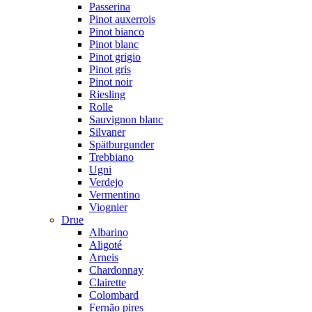
Passerina
Pinot auxerrois
Pinot bianco
Pinot blanc
Pinot grigio
Pinot gris
Pinot noir
Riesling
Rolle
Sauvignon blanc
Silvaner
Spätburgunder
Trebbiano
Ugni
Verdejo
Vermentino
Viognier
Drue
Albarino
Aligoté
Arneis
Chardonnay
Clairette
Colombard
Fernão pires