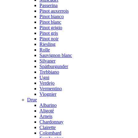
Passerina
Pinot auxerrois
Pinot bianco
Pinot blanc
Pinot grigio
Pinot gris
Pinot noir
Riesling
Rolle
Sauvignon blanc
Silvaner
Spätburgunder
Trebbiano
Ugni
Verdejo
Vermentino
Viognier
Drue
Albarino
Aligoté
Arneis
Chardonnay
Clairette
Colombard