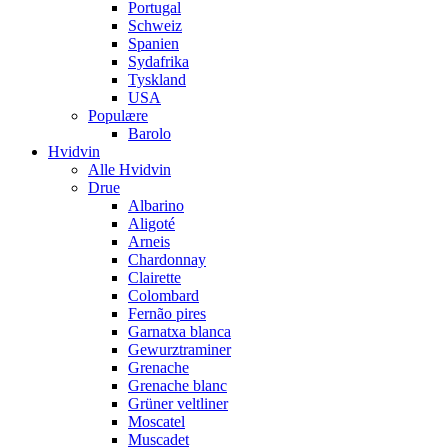
Portugal
Schweiz
Spanien
Sydafrika
Tyskland
USA
Populære
Barolo
Hvidvin
Alle Hvidvin
Drue
Albarino
Aligoté
Arneis
Chardonnay
Clairette
Colombard
Fernão pires
Garnatxa blanca
Gewurztraminer
Grenache
Grenache blanc
Grüner veltliner
Moscatel
Muscadet