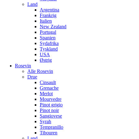
Land
Argentina
Frankrig
Italien
New Zealand
Portugal
Spanien
Sydafrika
Tyskland
USA
Østrig
Rosevin
Alle Rosevin
Drue
Cinsault
Grenache
Merlot
Mourvedre
Pinot grigio
Pinot noir
Sangiovese
Syrah
Tempranillo
Tibouren
Land