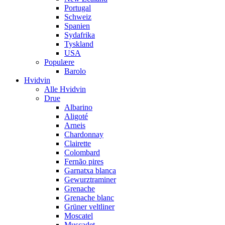
Portugal
Schweiz
Spanien
Sydafrika
Tyskland
USA
Populære
Barolo
Hvidvin
Alle Hvidvin
Drue
Albarino
Aligoté
Arneis
Chardonnay
Clairette
Colombard
Fernão pires
Garnatxa blanca
Gewurztraminer
Grenache
Grenache blanc
Grüner veltliner
Moscatel
Muscadet