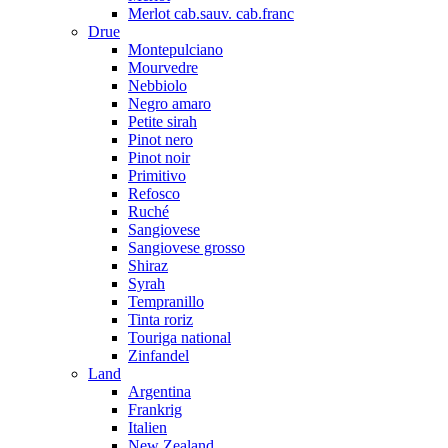
Merlot cab.sauv. cab.franc
Drue
Montepulciano
Mourvedre
Nebbiolo
Negro amaro
Petite sirah
Pinot nero
Pinot noir
Primitivo
Refosco
Ruché
Sangiovese
Sangiovese grosso
Shiraz
Syrah
Tempranillo
Tinta roriz
Touriga national
Zinfandel
Land
Argentina
Frankrig
Italien
New Zealand