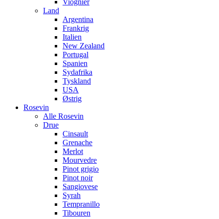
Viognier
Land
Argentina
Frankrig
Italien
New Zealand
Portugal
Spanien
Sydafrika
Tyskland
USA
Østrig
Rosevin
Alle Rosevin
Drue
Cinsault
Grenache
Merlot
Mourvedre
Pinot grigio
Pinot noir
Sangiovese
Syrah
Tempranillo
Tibouren