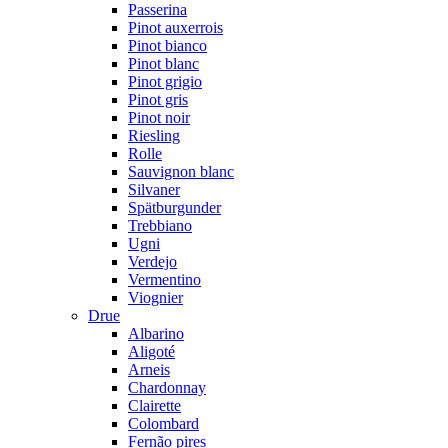
Passerina
Pinot auxerrois
Pinot bianco
Pinot blanc
Pinot grigio
Pinot gris
Pinot noir
Riesling
Rolle
Sauvignon blanc
Silvaner
Spätburgunder
Trebbiano
Ugni
Verdejo
Vermentino
Viognier
Drue
Albarino
Aligoté
Arneis
Chardonnay
Clairette
Colombard
Fernão pires