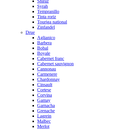
Shiraz
Syrah
Tempranillo
Tinta roriz
Touriga national
Zinfandel
Drue
Aglianico
Barbera
Bobal
Boyale
Cabernet franc
Cabernet sauvignon
Cannonau
Carmenere
Chardonnay
Cinsault
Cortese
Corvina
Gamay
Garnacha
Grenache
Lagrein
Malbec
Merlot