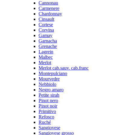
Cannonau
Carmenere
Chardonnay
Cinsault
Cortese
Corvina
Gamay
Garnacha
Grenache
Lagrein
Malbec
Merlot
Merlot cab.sauv. cab.franc
Montepulciano
Mourvedre
Nebbiolo
Negro amaro
Petite sirah
Pinot nero
Pinot noir
Primitivo
Refosco
Ruché
Sangiovese
Sangiovese grosso