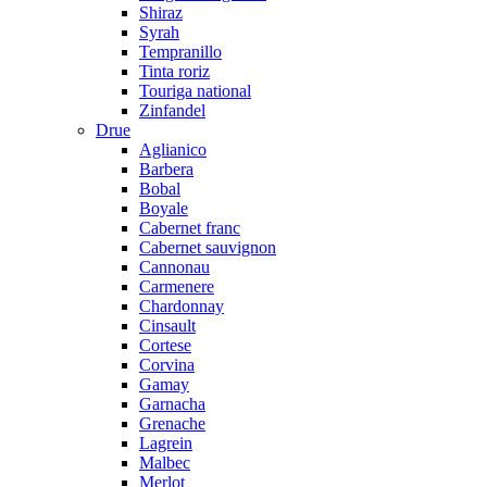
Shiraz
Syrah
Tempranillo
Tinta roriz
Touriga national
Zinfandel
Drue
Aglianico
Barbera
Bobal
Boyale
Cabernet franc
Cabernet sauvignon
Cannonau
Carmenere
Chardonnay
Cinsault
Cortese
Corvina
Gamay
Garnacha
Grenache
Lagrein
Malbec
Merlot