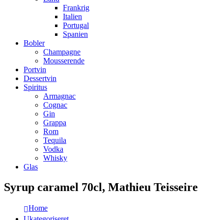
Frankrig
Italien
Portugal
Spanien
Bobler
Champagne
Mousserende
Portvin
Dessertvin
Spiritus
Armagnac
Cognac
Gin
Grappa
Rom
Tequila
Vodka
Whisky
Glas
Syrup caramel 70cl, Mathieu Teisseire
Home
Ukategoriseret