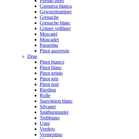
Fernão pires
Garnatxa blanca
Gewurztraminer
Grenache
Grenache blanc
Grüner veltliner
Moscatel
Muscadet
Passerina
Pinot auxerrois
Drue
Pinot bianco
Pinot blanc
Pinot grigio
Pinot gris
Pinot noir
Riesling
Rolle
Sauvignon blanc
Silvaner
Spätburgunder
Trebbiano
Ugni
Verdejo
Vermentino