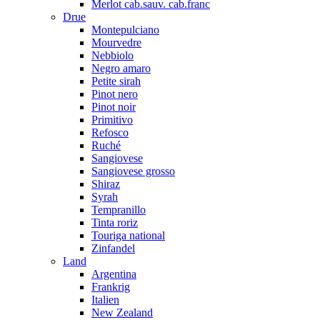
Merlot cab.sauv. cab.franc
Drue
Montepulciano
Mourvedre
Nebbiolo
Negro amaro
Petite sirah
Pinot nero
Pinot noir
Primitivo
Refosco
Ruché
Sangiovese
Sangiovese grosso
Shiraz
Syrah
Tempranillo
Tinta roriz
Touriga national
Zinfandel
Land
Argentina
Frankrig
Italien
New Zealand