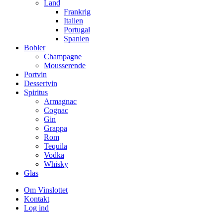
Land
Frankrig
Italien
Portugal
Spanien
Bobler
Champagne
Mousserende
Portvin
Dessertvin
Spiritus
Armagnac
Cognac
Gin
Grappa
Rom
Tequila
Vodka
Whisky
Glas
Om Vinslottet
Kontakt
Log ind