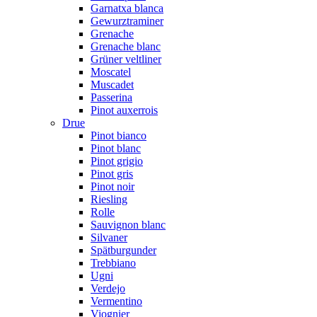
Garnatxa blanca
Gewurztraminer
Grenache
Grenache blanc
Grüner veltliner
Moscatel
Muscadet
Passerina
Pinot auxerrois
Drue
Pinot bianco
Pinot blanc
Pinot grigio
Pinot gris
Pinot noir
Riesling
Rolle
Sauvignon blanc
Silvaner
Spätburgunder
Trebbiano
Ugni
Verdejo
Vermentino
Viognier