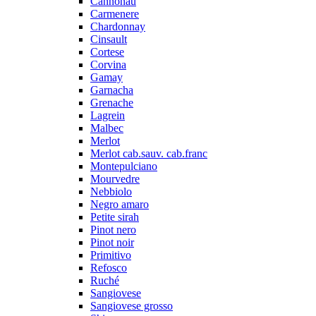
Cannonau
Carmenere
Chardonnay
Cinsault
Cortese
Corvina
Gamay
Garnacha
Grenache
Lagrein
Malbec
Merlot
Merlot cab.sauv. cab.franc
Montepulciano
Mourvedre
Nebbiolo
Negro amaro
Petite sirah
Pinot nero
Pinot noir
Primitivo
Refosco
Ruché
Sangiovese
Sangiovese grosso