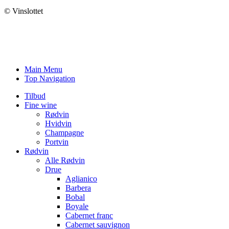
© Vinslottet
Main Menu
Top Navigation
Tilbud
Fine wine
Rødvin
Hvidvin
Champagne
Portvin
Rødvin
Alle Rødvin
Drue
Aglianico
Barbera
Bobal
Boyale
Cabernet franc
Cabernet sauvignon