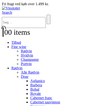
Fri fragt ved køb over 1.499 kr.
Search
0
0 items
Tilbud
Fine wine
Rødvin
Hvidvin
Champagne
Portvin
Rødvin
Alle Rødvin
Drue
Aglianico
Barbera
Bobal
Boyale
Cabernet franc
Cabernet sauvignon